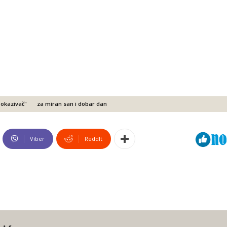
Pokazivač"
za miran san i dobar dan
Viber
ReddIt