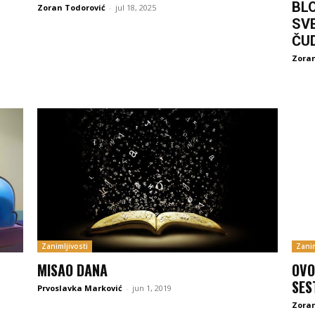
BL
Zoran Todorović
-
jul 18, 2025
SV
ČU
Zoran
Zanimljivosti
Zanim
MISAO DANA
OVO
SES
Prvoslavka Marković
-
jun 1, 2019
Zoran