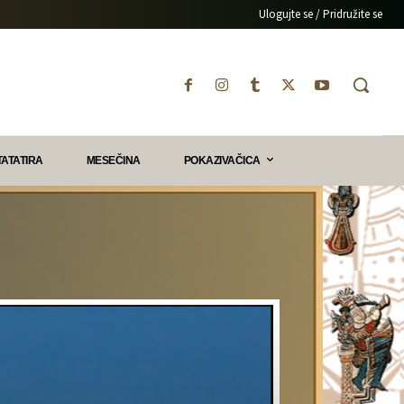
Ulogujte se / Pridružite se
TATATIRA
MESEČINA
POKAZIVAČICA