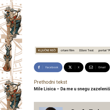
KLJUČNE REČI
crtani film
Džoni Test
portal "
Facebook
X
Email
Prethodni tekst
Mile Lisica – Da me u snegu zazeleniš