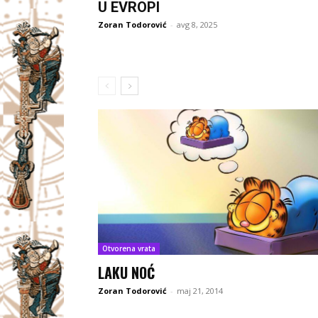
U EVROPI
Zoran Todorović
-
avg 8, 2025
Otvorena vrata
LAKU NOĆ
Zoran Todorović
-
maj 21, 2014