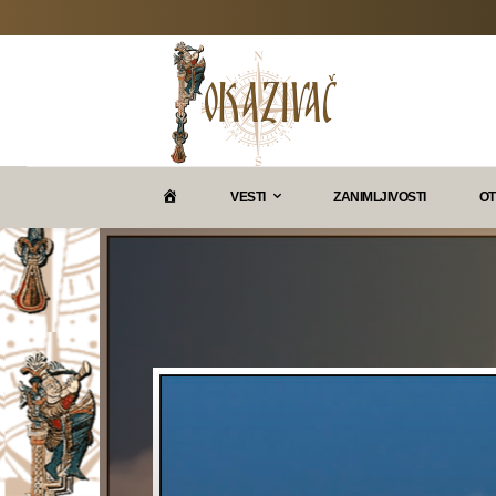
P
VESTI
ZANIMLJIVOSTI
OT
O
K
A
Z