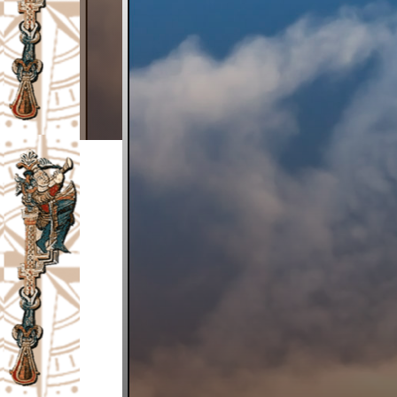
I
V
A
Č