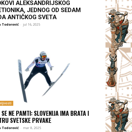
OKOVI ALEKSANDRIJSKOG
ETIONIKA, JEDNOG OD SEDAM
DA ANTIČKOG SVETA
 Todorović
-
jul 16, 2025
ljivosti
 SE NE PAMTI: SLOVENIJA IMA BRATA I
TRU SVETSKE PRVAKE
 Todorović
-
mar 8, 2025