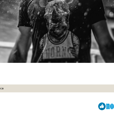
ica
Viber
ReddIt