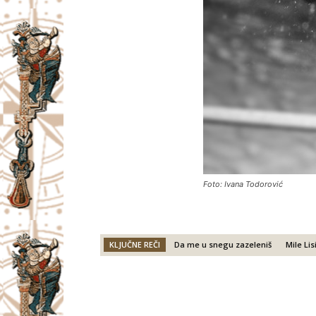
Foto: Ivana Todorović
KLJUČNE REČI
Da me u snegu zazeleniš
Mile Lis
Facebook
X
Email