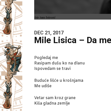
Foto: Ivana Todorović
DEC 21, 2017
Mile Lisica – Da m
Pogledaj me
Rasipam dušu ko na dlanu
Ispovedam se travi
Buduće lišće u krošnjama
Me udiše
Vetar sam kroz grane
Kiša gladna zemlje