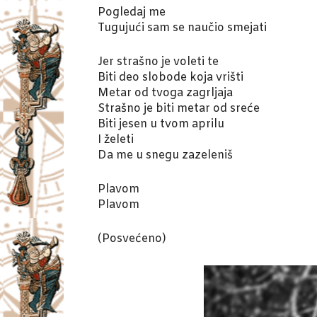
Pogledaj me
Tugujući sam se naučio smejati
Jer strašno je voleti te
Biti deo slobode koja vrišti
Metar od tvoga zagrljaja
Strašno je biti metar od sreće
Biti jesen u tvom aprilu
I želeti
Da me u snegu zazeleniš
Plavom
Plavom
(Posvećeno)