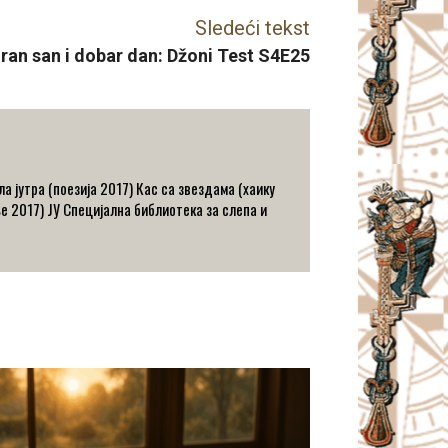
Sledeći tekst
ran san i dobar dan: Džoni Test S4E25
а јутра (поезија 2017) Кас са звездама (хаику
ње 2017) ЈУ Специјална библиотека за слепа и