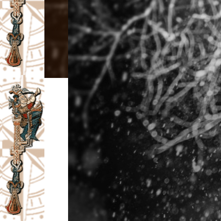
I
V
A
Č