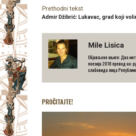
Prethodni tekst
Admir Džibrić: Lukavac, grad koji vol
Mile Lisica
Објављене књиге: Два метр
поезија 2018 превод на: р
слабовида лица Републике
PROČITAJTE!