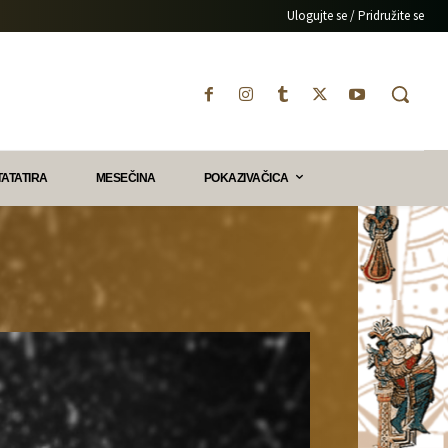
Ulogujte se / Pridružite se
TATATIRA
MESEČINA
POKAZIVAČICA