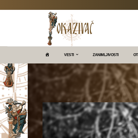
P
VESTI
ZANIMLJIVOSTI
OT
O
K
A
Z