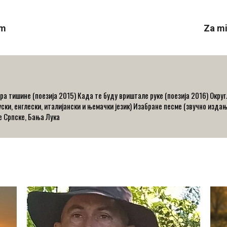
im
Za mi
а тишине (поезија 2015) Када те буду вриштале руке (поезија 2016) Округл
уски, енглески, италијански и њемачки језик) Изабране песме (звучно изда
 Српске, Бања Лука