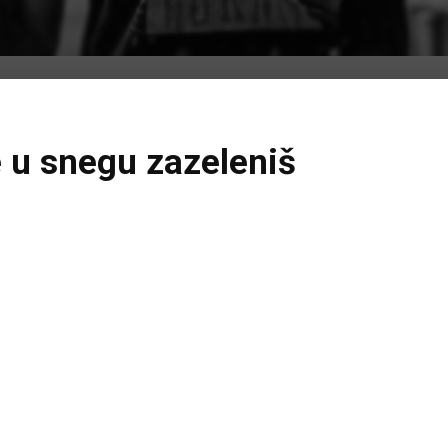
e u snegu zazeleniš