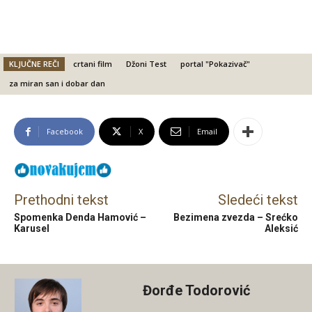
KLJUČNE REČI
crtani film
Džoni Test
portal "Pokazivač"
za miran san i dobar dan
Facebook
X
Email
Prethodni tekst
Sledeći tekst
Spomenka Denda Hamović –
Bezimena zvezda – Srećko
Karusel
Aleksić
Đorđe Todorović