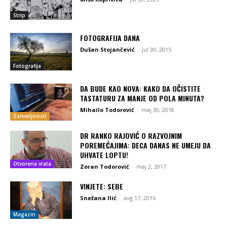
Strip
FOTOGRAFIJA DANA
Dušan Stojančević
-
jul 30, 2015
Fotografija
DA BUDE KAO NOVA: KAKO DA OČISTITE
TASTATURU ZA MANJE OD POLA MINUTA?
Mihailo Todorović
-
maj 30, 2018
Zanimljivosti
DR RANKO RAJOVIĆ O RAZVOJNIM
POREMEĆAJIMA: DECA DANAS NE UMEJU DA
UHVATE LOPTU!
Otvorena vrata
Zoran Todorović
-
maj 2, 2017
VINJETE: SEBE
Snežana Ilić
-
avg 17, 2016
Magazin