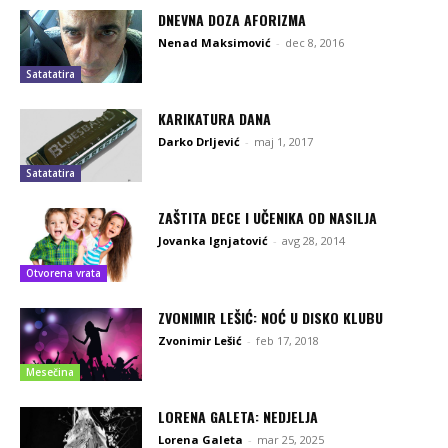
DNEVNA DOZA AFORIZMA
Nenad Maksimović
-
dec 8, 2016
Satatatira
KARIKATURA DANA
Darko Drljević
-
maj 1, 2017
Satatatira
ZAŠTITA DECE I UČENIKA OD NASILJA
Jovanka Ignjatović
-
avg 28, 2014
Otvorena vrata
ZVONIMIR LEŠIĆ: NOĆ U DISKO KLUBU
Zvonimir Lešić
-
feb 17, 2018
Mesečina
LORENA GALETA: NEDJELJA
Lorena Galeta
-
mar 25, 2025