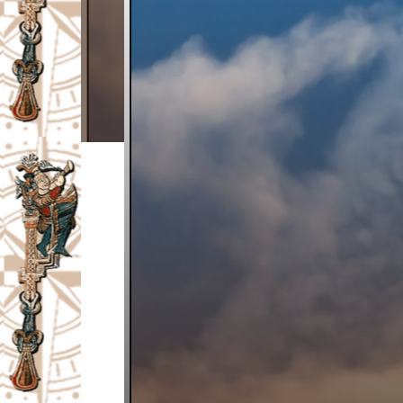
I
V
A
Č