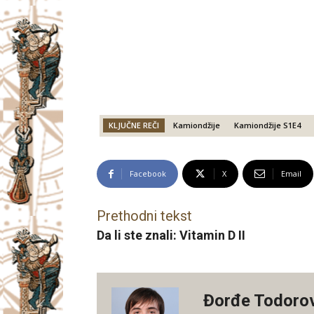
KLJUČNE REČI
Kamiondžije
Kamiondžije S1E4
Facebook
X
Email
Prethodni tekst
Da li ste znali: Vitamin D II
Đorđe Todoro