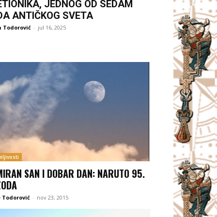
ETIONIKA, JEDNOG OD SEDAM
DA ANTIČKOG SVETA
 Todorović
-
jul 16, 2025
ljivosti
MIRAN SAN I DOBAR DAN: NARUTO 95.
ZODA
 Todorović
-
nov 23, 2015