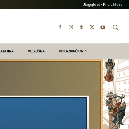
Ulogujte se / Pridružite se
TATATIRA
MESEČINA
POKAZIVAČICA