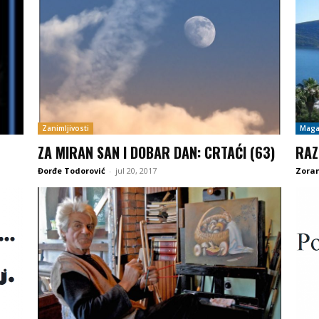
Zanimljivosti
Maga
ZA MIRAN SAN I DOBAR DAN: CRTAĆI (63)
RAZ
Đorđe Todorović
-
jul 20, 2017
Zoran