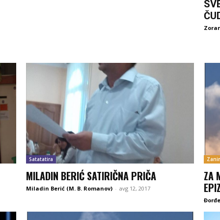
SV
ČU
Zoran
Satatatira
Zanim
MILADIN BERIĆ SATIRIČNA PRIČA
ZA 
EPI
Miladin Berić (M. B. Romanov)
-
avg 12, 2017
Đorđe