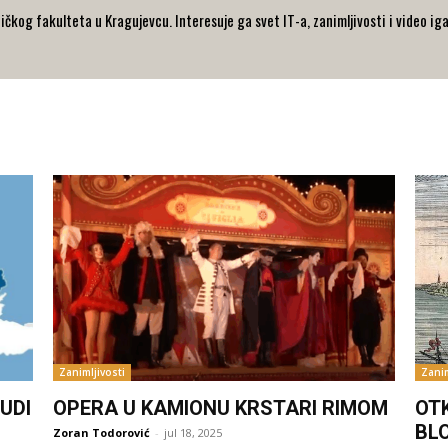
og fakulteta u Kragujevcu. Interesuje ga svet IT-a, zanimljivosti i video iga
Zanimljivosti
Zanim
UDI
OPERA U KAMIONU KRSTARI RIMOM
OT
BL
Zoran Todorović
-
jul 18, 2025