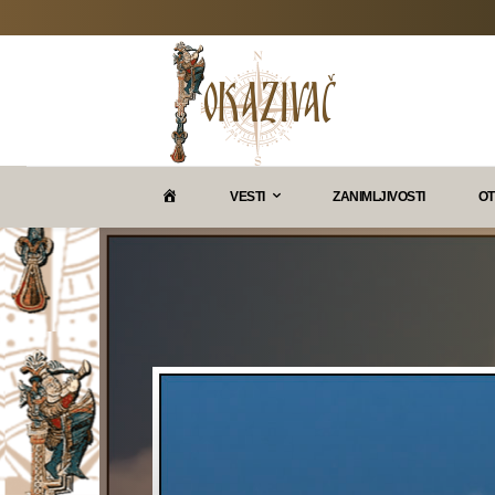
P
VESTI
ZANIMLJIVOSTI
OT
O
K
A
Z