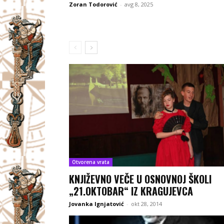
Zoran Todorović
-
avg 8, 2025
Otvorena vrata
KNJIŽEVNO VEČE U OSNOVNOJ ŠKOLI
„21.OKTOBAR“ IZ KRAGUJEVCA
Jovanka Ignjatović
-
okt 28, 2014