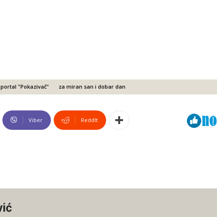
portal "Pokazivač"
za miran san i dobar dan
Viber
ReddIt
vić