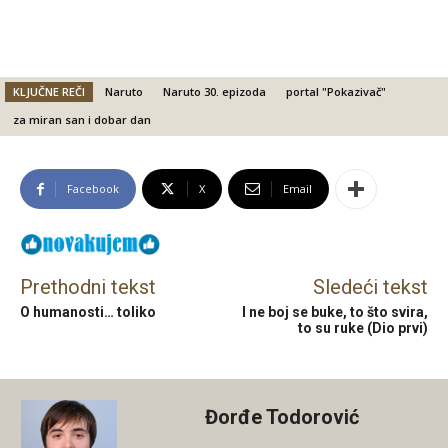
KLJUČNE REČI
Naruto
Naruto 30. epizoda
portal "Pokazivač"
za miran san i dobar dan
Facebook
X
Email
Prethodni tekst
Sledeći tekst
O humanosti… toliko
I ne boj se buke, to što svira,
to su ruke (Dio prvi)
Đorđe Todorović