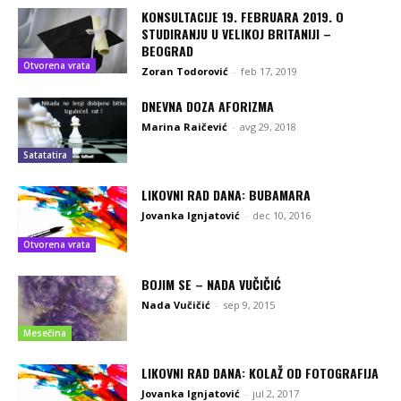
KONSULTACIJE 19. FEBRUARA 2019. O
STUDIRANJU U VELIKOJ BRITANIJI –
BEOGRAD
Otvorena vrata
Zoran Todorović
-
feb 17, 2019
DNEVNA DOZA AFORIZMA
Marina Raičević
-
avg 29, 2018
Satatatira
LIKOVNI RAD DANA: BUBAMARA
Jovanka Ignjatović
-
dec 10, 2016
Otvorena vrata
BOJIM SE – NADA VUČIČIĆ
Nada Vučičić
-
sep 9, 2015
Mesečina
LIKOVNI RAD DANA: KOLAŽ OD FOTOGRAFIJA
Jovanka Ignjatović
-
jul 2, 2017