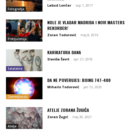
Labud Lončar
-
sep 1, 2017
Fotografija
NOLE JE VLADAR MADRIDA I NOVI MASTERS
REKORDER!
Zoran Todorović
-
maj 8, 2016
Priključenija
KARIKATURA DANA
Slaviša Ševrt
-
apr 27, 2018
Satatatira
DA NE POVERUJES: BOING 747-400
Mihailo Todorović
-
jan 13, 2020
Zanimljivosti
ATELJE ZORANA ŽUGIĆA
Zoran Žugić
-
maj 30, 2021
Atelje