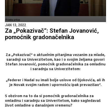
Privatna arhiva
JAN 13, 2022
Za „Pokazivač“: Stefan Jovanović,
pomoćnik gradonačelnika
Za „Pokazivač“ o aktuelnim pitanjima vezanim za mlade,
saradnji sa Univerzitetom, kao i o svojim željama govori
Stefan Jovanović, pomoćnik gradonačelnika za omladinu
i saradnju sa Univerzitetom:
„Federer i Nadal su imali bolje uslove od Djokovića, ali ih
je Novak svojim radom i upornošću ipak prevazišao“.
S obzirom na to da si pomoćnik gradonačelnika za
omladinu i saradnju sa Univeritetom, kako sagledavaš
život omladine u današnjem vremenu?