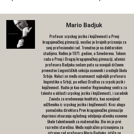
Mario Badjuk
Profesor srpskog jezika i književnosti u Prvoj
kragujevačkoj gimnaziji, nosilac je brojnih priznanja za
svoj profesionalni rad. Trenutno je na doktorskim
studijma. Rođen je 1971. godine, u Smederevu. Tokom
rada u Prvoj i Drugoj kragujevačkoj gimnaziji, učenici
profesora Badjuka sedam puta su osvajali državno
prvenstvo Lingvističkih sekcija osnovnih i srednjih škola
Srbije. Nalazi se među osamnaest najboljih profesora
lingvistike u Srbiji, po odluci Društva za srpski jezik i
književnost. Radio je kao mentor Regionalnog centra za
talente u oblasti srpskog jezika i književnosti, i saradnik
Zavoda za vrednovanje kvaliteta, kao ocenjivač
udžbenika iz srpskog jezika i književnosti. Kroz ulogu
pomoćnika direktora Prve kragujevačke gimnazije
doprinosi otvaranju oglednog odeljenja učenika osnovne
škole talentovanih za matematiku. Bio im je prvi
razredni starešina. Među najdražim priznanjima za
istrajan rad profesora Maria Badjuka, ističe se