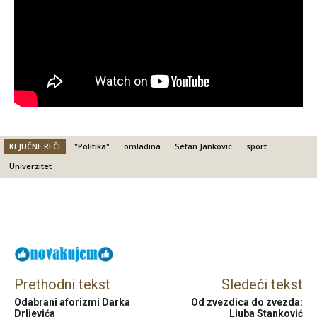
KLJUČNE REČI
"Politika"
omladina
Sefan Jankovic
sport
Univerzitet
Facebook
X
Email
Prethodni tekst
Sledeći tekst
Odabrani aforizmi Darka
Od zvezdica do zvezda:
Drljevića
Ljuba Stanković