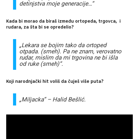
detinjstva moje generacije…“
Kada bi morao da biraš između ortopeda, trgovca, i
rudara, za šta bi se opredelio?
„Lekara se bojim tako da ortoped
otpada. (smeh). Pa ne znam, verovatno
rudar, mislim da mi trgovina ne bi išla
od ruke (smeh)“.
Koji narodnjački hit voliš da čuješ više puta?
„Miljacka“ – Halid Bešlić.