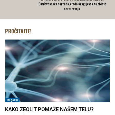
Đurđevdanska nagrada grada Kragujevca za oblast
obrazovanja.
PROČITAJTE!
Magazin
KAKO ZEOLIT POMAŽE NAŠEM TELU?