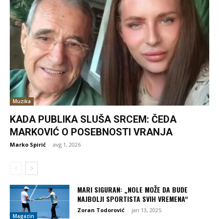
Muzika
KADA PUBLIKA SLUŠA SRCEM: ČEDA
MARKOVIĆ O POSEBNOSTI VRANJA
Marko Spirić
-
avg 1, 2026
MARI SIGURAN: „NOLE MOŽE DA BUDE
NAJBOLJI SPORTISTA SVIH VREMENA“
Zoran Todorović
-
jan 13, 2025
Magazin