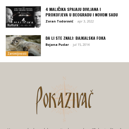
4 MALJČIKA SPAJAJU DIVLJANA I
PROKOFJEVA U BEOGRADU I NOVOM SADU
Zoran Todorović
-
apr 3, 2022
Kultura
DA LI STE ZNALI: BAJKALSKA FOKA
Bojana Pudar
-
jul 15, 2014
Zanimljivosti