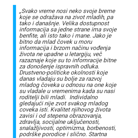
„Svako vreme nosi neko svoje breme
koje se odražava na zivot mladih, pa
tako i današnje. Velika dostupnost
informacija sa jedne strane ima svoje
benfite, ali isto tako i mane. Jako je
bitno da mlad čovek u moru
informacija i brzom načinu vođenja
života ne upadne u letargiju, več
razaznaje koje su to infomracije bitne
za donošenje ispravnih odluka.
Drustveno-politicke okolnosti koje
danas vladaju su bolje za razvoj
mladog čoveka u odnosu na one koje
su vladale u vremenima kada su nasi
roditelji bili mladi. Individalno
gledajući nije zvot svakog mladog
coveka isti. Kvalitet njihovog života
zavisi i od stepena obrazovanja,
zdravlja, socijalne uključenosti,
snalažljivosti, optimizma, borbenosti,
podrške porodice i slično. Startna