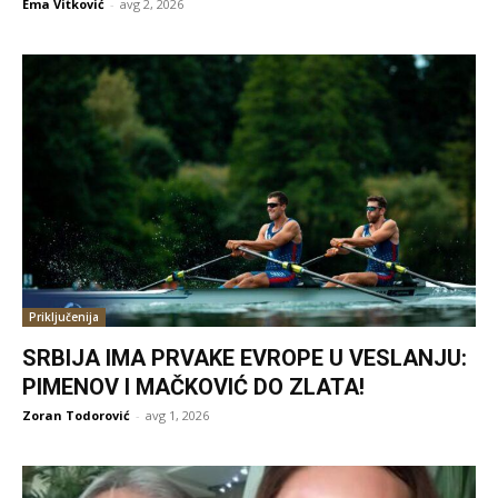
Ema Vitković
-
avg 2, 2026
Priključenija
SRBIJA IMA PRVAKE EVROPE U VESLANJU:
PIMENOV I MAČKOVIĆ DO ZLATA!
Zoran Todorović
-
avg 1, 2026