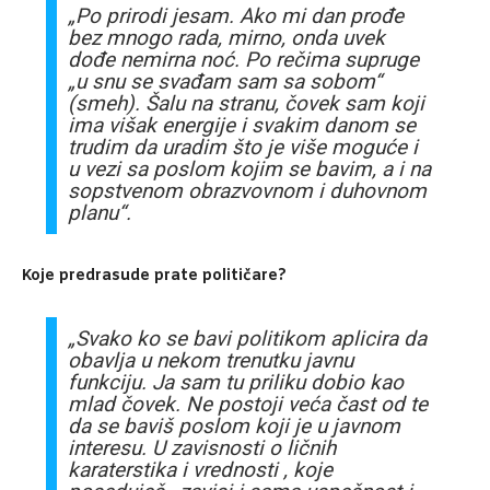
„Po prirodi jesam. Ako mi dan prođe
bez mnogo rada, mirno, onda uvek
dođe nemirna noć. Po rečima supruge
„u snu se svađam sam sa sobom“
(smeh). Šalu na stranu, čovek sam koji
ima višak energije i svakim danom se
trudim da uradim što je više moguće i
u vezi sa poslom kojim se bavim, a i na
sopstvenom obrazvovnom i duhovnom
planu“.
Koje predrasude prate političare?
„Svako ko se bavi politikom aplicira da
obavlja u nekom trenutku javnu
funkciju. Ja sam tu priliku dobio kao
mlad čovek. Ne postoji veća čast od te
da se baviš poslom koji je u javnom
interesu. U zavisnosti o ličnih
karaterstika i vrednosti , koje