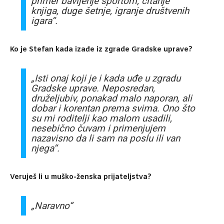
primer bavljenje sportom, čitanje
knjiga, duge šetnje, igranje društvenih
igara“.
Ko je Stefan kada izađe iz zgrade Gradske uprave?
„Isti onaj koji je i kada uđe u zgradu
Gradske uprave. Neposredan,
druželjubiv, ponakad malo naporan, ali
dobar i korentan prema svima. Ono što
su mi roditelji kao malom usadili,
nesebično čuvam i primenjujem
nazavisno da li sam na poslu ili van
njega“.
Veruješ li u muško-ženska prijateljstva?
„Naravno“