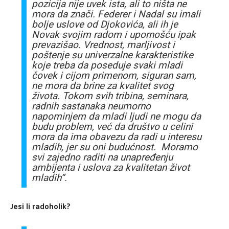
pozicija nije uvek ista, ali to ništa ne
mora da znači. Federer i Nadal su imali
bolje uslove od Djokovića, ali ih je
Novak svojim radom i upornošću ipak
prevazišao. Vrednost, marljivost i
poštenje su univerzalne karakteristike
koje treba da poseduje svaki mladi
čovek i cijom primenom, siguran sam,
ne mora da brine za kvalitet svog
života. Tokom svih tribina, seminara,
radnih sastanaka neumorno
napominjem da mladi ljudi ne mogu da
budu problem, već da društvo u celini
mora da ima obavezu da radi u interesu
mladih, jer su oni budućnost. Moramo
svi zajedno raditi na unapređenju
ambijenta i uslova za kvalitetan život
mladih“.
Jesi li radoholik?