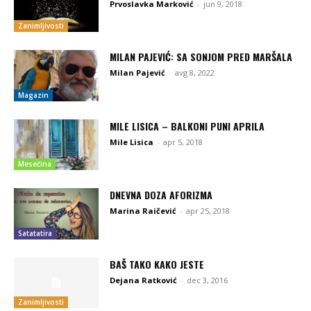
Prvoslavka Marković
-
jun 9, 2018
Zanimljivosti
MILAN PAJEVIĆ: SA SONJOM PRED MARŠALA
Milan Pajević
-
avg 8, 2022
Magazin
MILE LISICA – BALKONI PUNI APRILA
Mile Lisica
-
apr 5, 2018
Mesečina
DNEVNA DOZA AFORIZMA
Marina Raičević
-
apr 25, 2018
Satatatira
BAŠ TAKO KAKO JESTE
Dejana Ratković
-
dec 3, 2016
Zanimljivosti