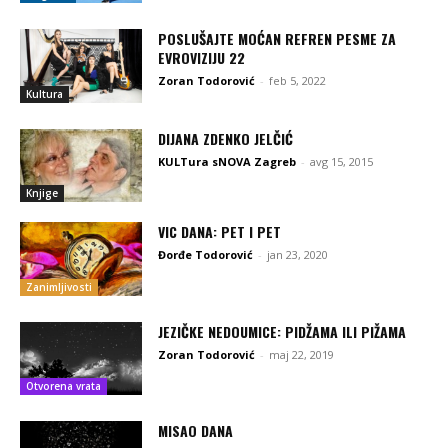
POSLUŠAJTE MOĆAN REFREN PESME ZA
EVROVIZIJU 22
Zoran Todorović
-
feb 5, 2022
Kultura
DIJANA ZDENKO JELČIĆ
KULTura sNOVA Zagreb
-
avg 15, 2015
Knjige
VIC DANA: PET I PET
Đorđe Todorović
-
jan 23, 2020
Zanimljivosti
JEZIČKE NEDOUMICE: PIDŽAMA ILI PIŽAMA
Zoran Todorović
-
maj 22, 2019
Otvorena vrata
MISAO DANA