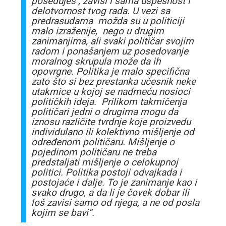
poseduješ , zavisi i sama uspešnost i
delotvornost tvog rada. U vezi sa
predrasudama možda su u politiciji
malo izraženije, nego u drugim
zanimanjima, ali svaki političar svojim
radom i ponašanjem uz posedovanje
moralnog skrupula može da ih
opovrgne. Politika je malo specifična
zato što si bez prestanka učesnik neke
utakmice u kojoj se nadmeću nosioci
političkih ideja. Prilikom takmičenja
političari jedni o drugima mogu da
iznosu različite tvrdnje koje proizvedu
individulano ili kolektivno mišljenje od
određenom političaru. Mišljenje o
pojedinom političaru ne treba
predstaljati mišljenje o celokupnoj
politici. Politika postoji odvajkada i
postojaće i dalje. To je zanimanje kao i
svako drugo, a da li je čovek dobar ili
loš zavisi samo od njega, a ne od posla
kojim se bavi“.