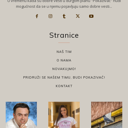
U vremenu kada su dobre vesti u durgom planu "Pokazivač" nudi
mogućnost da se u njemu pojavljuju samo dobre vesti...
Stranice
NAŠ TIM
O NAMA
NOVAKUJMO!
PRIDRUŽI SE NAŠEM TIMU, BUDI POKAZIVAČ!
KONTAKT