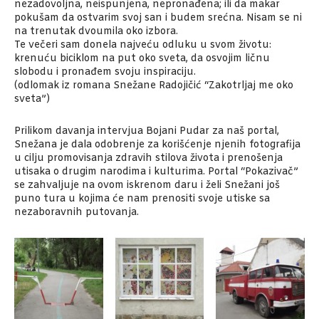
nezadovoljna, neispunjena, nepronađena; ili da makar
pokušam da ostvarim svoj san i budem srećna. Nisam se ni
na trenutak dvoumila oko izbora.
Te večeri sam donela najveću odluku u svom životu:
krenuću biciklom na put oko sveta, da osvojim ličnu
slobodu i pronađem svoju inspiraciju.
(odlomak iz romana Snežane Radojičić “Zakotrljaj me oko
sveta”)
Prilikom davanja intervjua Bojani Pudar za naš portal,
Snežana je dala odobrenje za korišćenje njenih fotografija
u cilju promovisanja zdravih stilova života i prenošenja
utisaka o drugim narodima i kulturima. Portal “Pokazivač”
se zahvaljuje na ovom iskrenom daru i želi Snežani još
puno tura u kojima će nam prenositi svoje utiske sa
nezaboravnih putovanja.