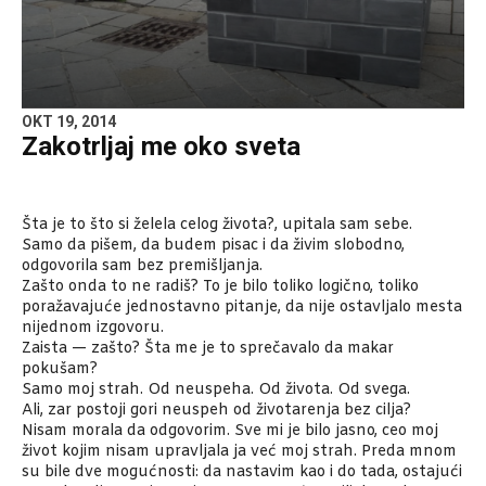
OKT 19, 2014
Zakotrljaj me oko sveta
Šta je to što si želela celog života?, upitala sam sebe.
Samo da pišem, da budem pisac i da živim slobodno,
odgovorila sam bez premišljanja.
Zašto onda to ne radiš? To je bilo toliko logično, toliko
poražavajuće jednostavno pitanje, da nije ostavljalo mesta
nijednom izgovoru.
Zaista — zašto? Šta me je to sprečavalo da makar
pokušam?
Samo moj strah. Od neuspeha. Od života. Od svega.
Ali, zar postoji gori neuspeh od životarenja bez cilja?
Nisam morala da odgovorim. Sve mi je bilo jasno, ceo moj
život kojim nisam upravljala ja već moj strah. Preda mnom
su bile dve mogućnosti: da nastavim kao i do tada, ostajući