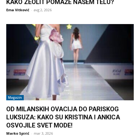
KAKO ZEOLIT POMAŽE NAŠEM TELU?
Ema Vitković
-
avg 2, 2026
Magazin
OD MILANSKIH OVACIJA DO PARISKOG
LUKSUZA: KAKO SU KRISTINA I ANKICA
OSVOJILE SVET MODE!
Marko Spirić
-
mar 3, 2026