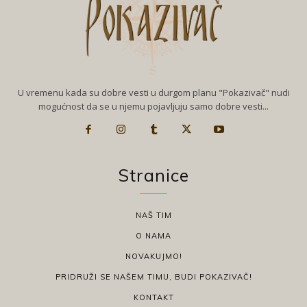
U vremenu kada su dobre vesti u durgom planu "Pokazivač" nudi
mogućnost da se u njemu pojavljuju samo dobre vesti...
Stranice
NAŠ TIM
O NAMA
NOVAKUJMO!
PRIDRUŽI SE NAŠEM TIMU, BUDI POKAZIVAČ!
KONTAKT