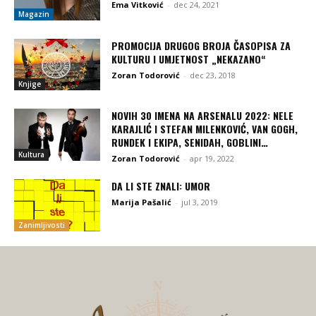
Ema Vitković
-
dec 24, 2021
Magazin
PROMOCIJA DRUGOG BROJA ČASOPISA ZA
KULTURU I UMJETNOST „NEKAZANO“
Zoran Todorović
-
dec 23, 2018
Knjige
NOVIH 30 IMENA NA ARSENALU 2022: NELE
KARAJLIĆ I STEFAN MILENKOVIĆ, VAN GOGH,
RUNDEK I EKIPA, SENIDAH, GOBLINI…
Kultura
Zoran Todorović
-
apr 19, 2022
DA LI STE ZNALI: UMOR
Marija Pašalić
-
jul 3, 2019
Zanimljivosti