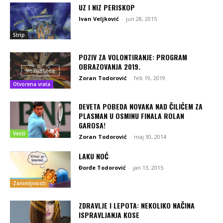
UZ I NIZ PERISKOP
Ivan Veljković
-
jun 28, 2015
Strip
POZIV ZA VOLONTIRANJE: PROGRAM
OBRAZOVANJA 2019.
Zoran Todorović
-
feb 19, 2019
Otvorena vrata
DEVETA POBEDA NOVAKA NAD ČILIĆEM ZA
PLASMAN U OSMINU FINALA ROLAN
GAROSA!
Vesti
Zoran Todorović
-
maj 30, 2014
LAKU NOĆ
Đorđe Todorović
-
jan 13, 2015
Zanimljivosti
ZDRAVLJE I LEPOTA: NEKOLIKO NAČINA
ISPRAVLJANJA KOSE