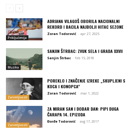
ADRIANA VILAGOŠ OBORILA NACIONALNI
REKORD I BACILA NAJBOLJI HITAC SEZONE
Zoran Todorović
-
apr 27, 2025
Priključenija
SANJIN ŠTRBAC: ZVUK SELA I GRADA XXVII
Sanjin Štrbac
-
feb 15, 2018
Muzika
POREKLO I ZNAČENJE IZREKE „SKUPLJENI S
KOCA I KONOPCA”
Zoran Todorović
-
mar 1, 2022
Zanimljivosti
ZA MIRAN SAN I DOBAR DAN: PIPI DUGA
ČARAPA 14. EPIZODA
Đorđe Todorović
-
avg 17, 2017
Zanimljivosti