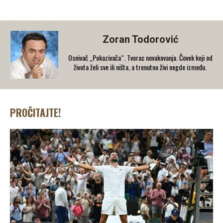
Zoran Todorović
Osnivač „Pokazivača“. Tvorac novakovanja. Čovek koji od
života želi sve ili ništa, a trenutno živi negde između.
PROČITAJTE!