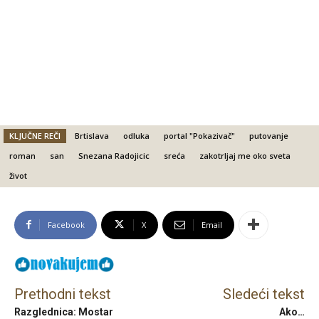
KLJUČNE REČI
Brtislava
odluka
portal "Pokazivač"
putovanje
roman
san
Snezana Radojicic
sreća
zakotrljaj me oko sveta
život
Facebook
X
Email
Prethodni tekst
Sledeći tekst
Razglednica: Mostar
Ako…