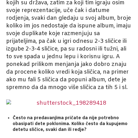
kojih su država, zatim za koji tim igraju osim
svoje reprezentacije, uče čak i datume
rodjenja, svaki dan gledaju u svoj album, broje
koliko im jos nedostaje da ispune album, imaju
svoje duplikate koje razmenjuju sa
prijateljima, pa čak u igri odnesu 2-3 sličice ili
izgube 2-3-4 sličice, pa su radosni ili tužni, ali
to sve spada u jednu lepu i korisnu igru. A
ponekad prilikom menjanja jako dobro znaju
da procene koliko vredi koja sličica, na primer
ako mu fali 5 sličica da popuni album, dete je
spremno da da mnogo više sličica za tih 5 i sl.
Često na predavanjima pričate da nije potrebno
obasipati dete poklonima. Koliko često da kupujemo
detetu sličice, svaki dan ili redje?