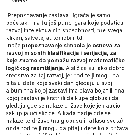
važno?
Prepoznavanje zastava i igrača je samo
početak. Ima tu još puno igara koje podstiču
razvoj intelektualnih sposobnosti, pre svega
klikeri, salvete, automobili itd.
Inače
prepoznavanje simbola je osnova za
razvoj misonih klasifikacija i serijacija, za
koje znamo da pomažu razvoj matematičko
logičkog razmišljanja
. A sličice su jako dobro
sredstvo za taj razvoj, jer roditelji mogu da
pitaju dete koje svaki dan gledaju u svoj
album “na kojoj zastavi ima plava boja” ili “na
kojoj zastavi je krst” ili da kupe globus i da
gledaju gde se nalaze države koje je naučio
sakupljajući sličice. A kada nadje gde se
nalaze te države (na globusu ili atlasu sveta)
onda roditelji mogu da pitaju dete koja država