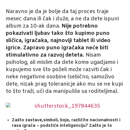
Naravno je da je bolje da taj proces traje
mesec dana ili čak i duže, a ne da dete ispuni
album za 10-ak dana.
Nije potrebno
pokazivati ljubav tako što kupimo puno
sličica, igračaka, najnoviji tablet ili video
igrice. Zapravo puno igračaka neće biti
stimulativno za razvoj deteta.
Nisam
psiholog, ali mislim da dete kome ugadjamo i
kupujemo sve što poželi može razviti čak i
neke negativne osobine (sebično, samoživo
dete, nizak prag toleranicje ako mu se ne kupi
to što traži, uči da manipuliše sa roditeljima).
Zašto zastave,simboli, boje, različite nacionalnosti i
rasa igrača – podstiče inteligenciju? Zašto je to