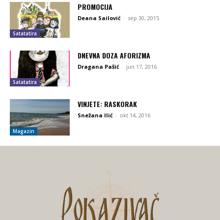
PROMOCIJA
Deana Sailović
-
sep 30, 2015
Satatatira
DNEVNA DOZA AFORIZMA
Dragana Pašić
-
jun 17, 2016
Satatatira
VINJETE: RASKORAK
Snežana Ilić
-
okt 14, 2016
Magazin