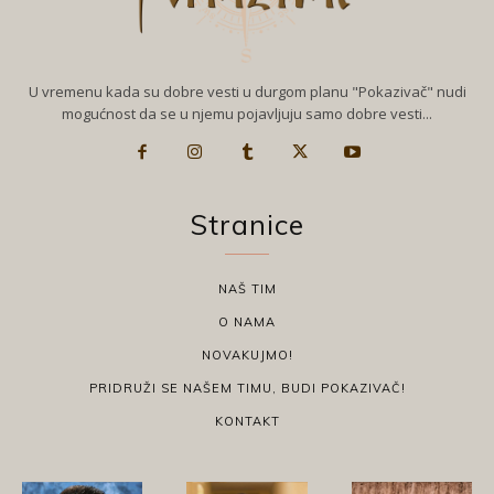
U vremenu kada su dobre vesti u durgom planu "Pokazivač" nudi
mogućnost da se u njemu pojavljuju samo dobre vesti...
Stranice
NAŠ TIM
O NAMA
NOVAKUJMO!
PRIDRUŽI SE NAŠEM TIMU, BUDI POKAZIVAČ!
KONTAKT