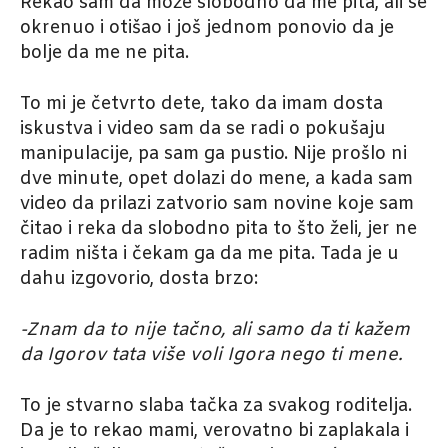
Rekao sam da može slobodno da me pita, ali se
okrenuo i otišao i još jednom ponovio da je
bolje da me ne pita.
To mi je četvrto dete, tako da imam dosta
iskustva i video sam da se radi o pokušaju
manipulacije, pa sam ga pustio. Nije prošlo ni
dve minute, opet dolazi do mene, a kada sam
video da prilazi zatvorio sam novine koje sam
čitao i reka da slobodno pita to što želi, jer ne
radim ništa i čekam ga da me pita. Tada je u
dahu izgovorio, dosta brzo:
-Znam da to nije tačno, ali samo da ti kažem
da Igorov tata više voli Igora nego ti mene.
To je stvarno slaba tačka za svakog roditelja.
Da je to rekao mami, verovatno bi zaplakala i