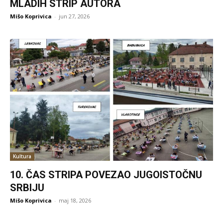
MLADIH STRIP AUTORA
Mišo Koprivica
-
jun 27, 2026
Kultura
10. ČAS STRIPA POVEZAO JUGOISTOČNU
SRBIJU
Mišo Koprivica
-
maj 18, 2026