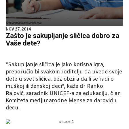
Foto: brainhealthcolorado.com
NOV 27, 2014
Zašto je sakupljanje sličica dobro za
Vaše dete?
“Sakupljanje sličica je jako korisna igra,
preporučio bi svakom roditelju da uvede svoje
dete u svet sličica, bez obzira da li se radi o
muškoj ili ženskoj deci”, kaže dr Ranko
Rajović, saradnik UNICEF-a za edukaciju, član
Komiteta medjunarodne Mense za darovidu
decu.