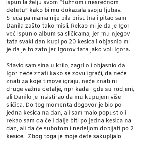
ispunila želju svom “tužnom i nesrećnom
detetu” kako bi mu dokazala svoju ljubav.
Sreća pa mama nije bila prisutna i pitao sam
Danila zašto tako misli. Rekao mi je da je Igor
već ispunio album sa sličicama, jer mu njegov
tata svaki dan kupi po 20 kesica i objasnio mi
je da je to zato jer Igorov tata jako voli Igora.
Stavio sam sina u krilo, zagrlio i objasnio da
Igor neće znati kako se zovu igrači, da neće
znati za koje timove igraju, neće znati ni
druge važne detalje, npr kada i gde su rodjeni,
ali Danilo je insistirao da mu kupujem više
sličica. Do tog momenta dogovor je bio po
jedna kesica na dan, ali sam malo popustio i
rekao sam da će i dalje biti po jedna kesica na
dan, ali da će subotom i nedeljom dobijati po 2
kesice. Zbog toga je moje dete sakupljalo