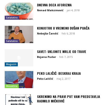
DNEVNA DOZA AFORIZMA
Nenad Maksimović
-
jan 4, 2018
Satatatira
KONJOTRK U VREMENU DUŠAN PUAČA
Nebojša Čandić
-
feb 6, 2018
Satatatira
SAVET: UKLONITE MRLJE OD TRAVE
Bojana Pudar
-
feb 7, 2015
Magazin
PEKO LALIČIĆ: BESKRAJ KRAJA
Peko Laličić
-
maj 2, 2017
Mesečina
SKRENIMO NA PRAVI PUT VAM PREDSTAVLJA
RADMILO MIĆKOVIĆ