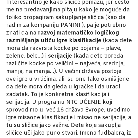
Interesantno je kako sličice pomažu, jer često
me na predavanjima pitaju kako je moguće da
toliko propagiram sakupljanje sličica (kao da
radim za kompaniju PANINI ), pa je potrebno
znati da na
razvoj matematičko logičkog
razmišljanja utiču igre klasifikacije
(kada dete
mora da razvrsta kocke po bojama – plave,
zelene, bele…) i
serijacije
(kada dete poređa
različite kocke po veličini – najveća, srednja,
manja, najmanja…). U većini država postoje
ove igre u vrtićima, ali su one tako osmišljene
da dete mora da gleda u igračke i da uradi
zadatak. To je konkretna klasifikacija i
serijacija. U programu NTC UČENJE koji
sprovodimo u već 16 država Evrope, uvodimo
igre misaone klasifikacije i misao ne serijacije, a
tu su sličice jako važne. Dete koje sakuplja
sličice uči jako puno stvari. Imena fudbalera, iz