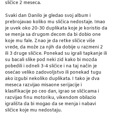
sličice 2 meseca.
Svaki dan Danilo je gledao svoj album i
prebrojavao koliko mu sličica nedostaje. Imao
je uvek oko 20-30 duplikata koje je koristio da
se menja sa drugom decom da bi dobio one
koje mu fale. Znao je da retke sličice više
vrede, da može za njih da dobije u razmeni 2
ili 3 druge sličice. Ponekad su igrali tapkanje ili
su bacali slike pod neki zid kako bi mozda
pobedili i odneli 3-4 sličice i na taj način je
osećao veliko zadovoljstvo ili ponekad tugu
ako izgubi nekoliko duplikata. I tako je dva
meseca razvijao misaone serijacije i
klasifikacije po ceo dan, igrao se sličicama i
razvijao finu motoriku, vikendom obilazio
igrališta da bi mogao da se menja i nabavi
sličice koje mu nedostaju.