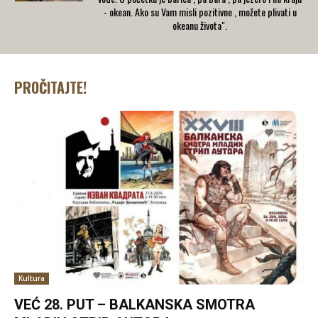
- okean. Ako su Vam misli pozitivne , možete plivati u
okeanu života".
PROČITAJTE!
Kultura
VEĆ 28. PUT – BALKANSKA SMOTRA