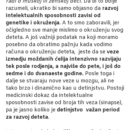
radi o muškoj ili ženskoj deci.
Da bi to bolje
razumeli, ukratko bi samo objasno da
razvoj
intelektualnih sposobnosti zavisi od
genetike i okruženja
. A to smo zaboravili, jer
očigledno sve manje mislimo o okruženju svog
deteta. A još važniji podatak na koji moramo
posebno da obratimo pažnju kada vodimo
računa o okruženju deteta, jeste da se
veze
izmedju moždanih ćelija intenzivno razvijaju
tek posle rodjenja, a najviše do pete, i još do
sedme i do dvanaeste godine.
Posle toga i
dalje se stvaraju nove veze u mozgu, ali ne
tako brzo i dinamično kao u detinjstvu. Postoji
medicinski dokaz da intelektualne
sposobnosti zavise od broja tih veza (sinapse),
pa je jasno koliko je
detinjstvo važan period
za razvoj deteta
.