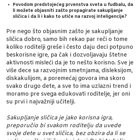
Povodom predstojećeg prvenstva sveta u fudbalu, da
li možete objasniti zašto propagirate sakupljanje
sličica i da li i kako to utiče na razvoj inteligencije?
Pre nego što objasnim zašto je sakupljanje
sličica dobro, samo bih rekao par reči o tome
koliko roditelji greše i često daju deci potpuno
beskorisne igre, pa čak i dozvoljavaju štetne
aktivnosti misleći da je to nešto korisno. Sve je
više dece sa razvojnim smetnjama, disleksijom,
diskakulijom, a poremećaj govora ima skoro
svako drugo dete, a sve to ima uzlazni trend i
moramo pre svega edukovati roditelje, jer oni
su prvi i najvažniji učitelji.
Sakupljanje sličica je jako korisna igra,
preporučio bi svakom roditelju da uvede
svoje dete u svet sličica, bez obzira da li se