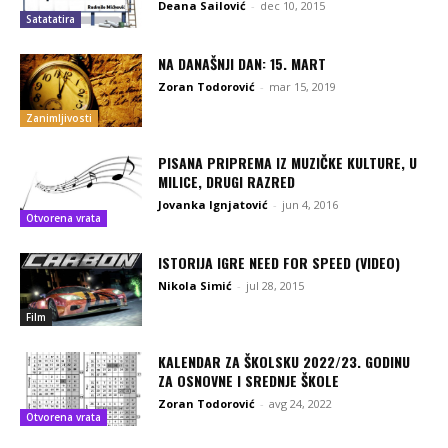
Deana Sailović
-
dec 10, 2015
Satatatira
NA DANAŠNJI DAN: 15. MART
Zoran Todorović
-
mar 15, 2019
Zanimljivosti
PISANA PRIPREMA IZ MUZIČKE KULTURE, U
MILICE, DRUGI RAZRED
Jovanka Ignjatović
-
jun 4, 2016
Otvorena vrata
ISTORIJA IGRE NEED FOR SPEED (VIDEO)
Nikola Simić
-
jul 28, 2015
Film
KALENDAR ZA ŠKOLSKU 2022/23. GODINU
ZA OSNOVNE I SREDNJE ŠKOLE
Zoran Todorović
-
avg 24, 2022
Otvorena vrata