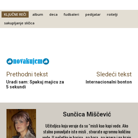
KLJUČNE REČI
album
deca
fudbaleri
pedijatar
roitelji
sakupljanje sličica
Facebook
X
Email
Prethodni tekst
Sledeći tekst
Uradi sam: Spakuj majicu za
Internacionalni bonton
5 sekundi
Sunčica Miščević
Učiteljica koja veruje da su "misli kao kapi vode. Ako
stalno ponavljate iste misli , stvarate ogromnu količinu
vode. U početku je barica , pa bara , pa jezero i na kraju