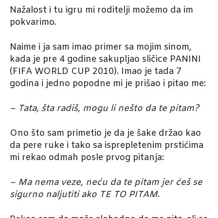
Nažalost i tu igru mi roditelji možemo da im
pokvarimo.
Naime i ja sam imao primer sa mojim sinom,
kada je pre 4 godine sakupljao sličice PANINI
(FIFA WORLD CUP 2010). Imao je tada 7
godina i jedno popodne mi je prišao i pitao me:
– Tata, šta radiš, mogu li nešto da te pitam?
Ono što sam primetio je da je šake držao kao
da pere ruke i tako sa isprepletenim prstićima
mi rekao odmah posle prvog pitanja:
– Ma nema veze, neću da te pitam jer ćeš se
sigurno naljutiti ako TE TO PITAM
.