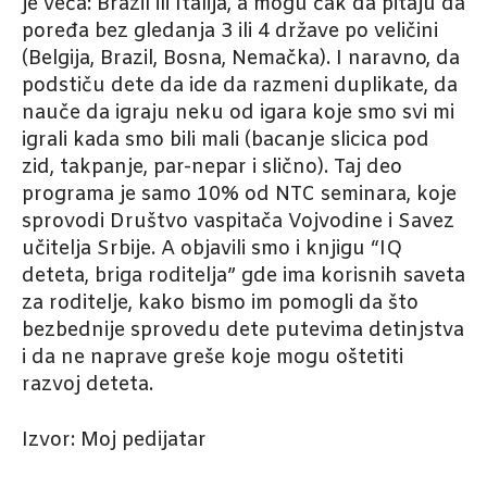
je veća: Brazil ili Italija, a mogu čak da pitaju da
poređa bez gledanja 3 ili 4 države po veličini
(Belgija, Brazil, Bosna, Nemačka). I naravno, da
podstiču dete da ide da razmeni duplikate, da
nauče da igraju neku od igara koje smo svi mi
igrali kada smo bili mali (bacanje slicica pod
zid, takpanje, par-nepar i slično). Taj deo
programa je samo 10% od NTC seminara, koje
sprovodi Društvo vaspitača Vojvodine i Savez
učitelja Srbije. A objavili smo i knjigu “IQ
deteta, briga roditelja” gde ima korisnih saveta
za roditelje, kako bismo im pomogli da što
bezbednije sprovedu dete putevima detinjstva
i da ne naprave greše koje mogu oštetiti
razvoj deteta.
Izvor: Moj pedijatar