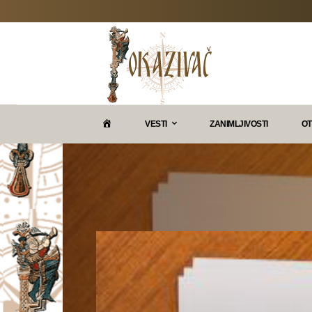
P
VESTI
ZANIMLJIVOSTI
OT
O
K
A
Z