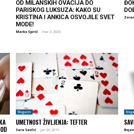
OD MILANSKIH OVACIJA DO
ĐO
PARISKOG LUKSUZA: KAKO SU
DO
KRISTINA I ANKICA OSVOJILE SVET
Zoran
MODE!
Marko Spirić
-
mar 3, 2026
Magazin
Maga
IKA
UMETNOST ŽIVLJENJA: TEFTER
SAV
 OD
Sara Savčić
-
jun 29, 2015
Boja