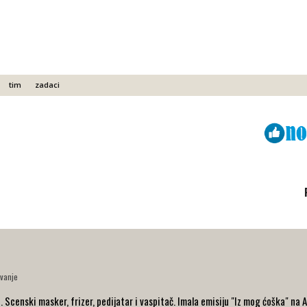
tim
zadaci
Viber
ReddIt
vanje
 Scenski masker, frizer, pedijatar i vaspitač. Imala emisiju "Iz mog ćoška" na