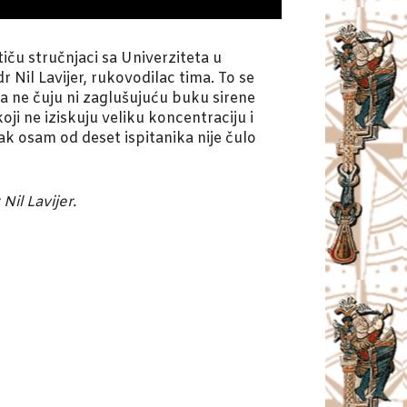
iču stručnjaci sa Univerziteta u
 Nil Lavijer, rukovodilac tima. To se
da ne čuju ni zaglušujuću buku sirene
oji ne iziskuju veliku koncentraciju i
čak osam od deset ispitanika nije čulo
il Lavijer.