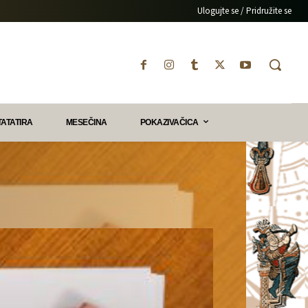
Ulogujte se / Pridružite se
TATATIRA
MESEČINA
POKAZIVAČICA