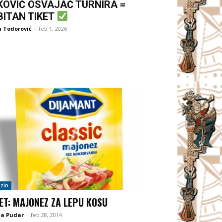
KOVIĆ OSVAJAČ TURNIRA =
BITAN TIKET
 Todorović
-
feb 1, 2026
zin
ET: MAJONEZ ZA LEPU KOSU
na Pudar
-
feb 28, 2014