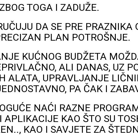
 ZBOG TOGA I ZADUŽE.
UČUJU DA SE PRE PRAZNIKA 
PRECIZAN PLAN POTROŠNJE.
ANJE KUĆNOG BUDŽETA MOŽD
PRIVLAČNO, ALI DANAS, UZ P
H ALATA, UPRAVLJANJE LIČN
JEDNOSTAVNO, PA ČAK I ZABA
MOGUĆE NAĆI RAZNE PROGRA
 APLIKACIJE KAO ŠTO SU TOS
N.., KAO I SAVJETE ZA ŠTED