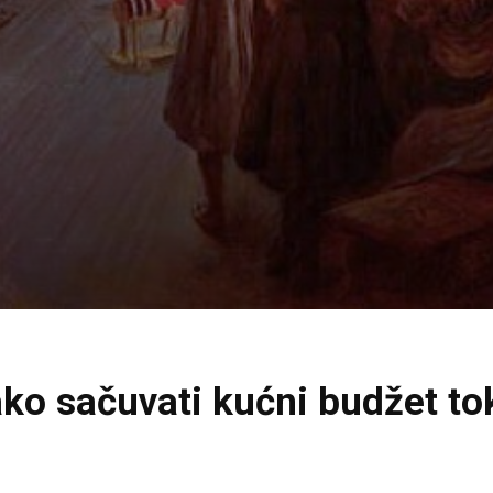
Kako sačuvati kućni budžet t