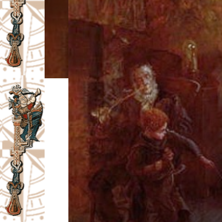
I
V
A
Č