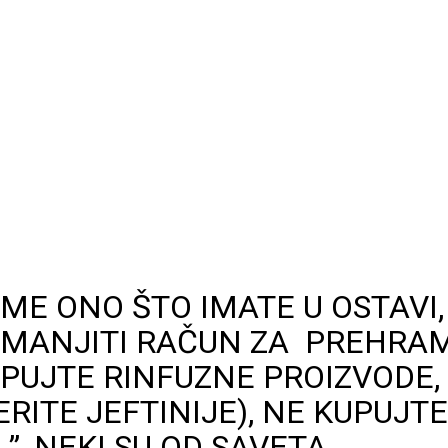
EME ONO ŠTO IMATE U OSTAVI
 SMANJITI RAČUN ZA PREHRA
PUJTE RINFUZNE PROIZVODE,
RITE JEFTINIJE), NE KUPUJT
”, NEKI SU OD SAVETA.