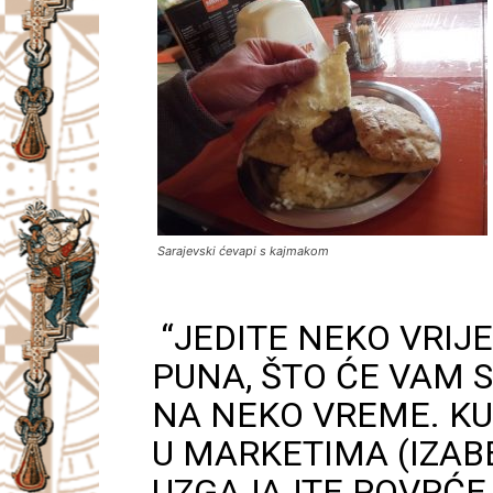
Sarajevski ćevapi s kajmakom
“JEDITE NEKO VRIJ
PUNA, ŠTO ĆE VAM
NA NEKO VREME. KU
U MARKETIMA (IZABE
UZGAJAJTE POVRĆE..