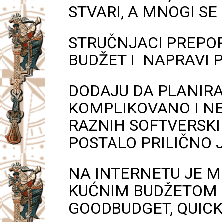
STVARI, A MNOGI SE
STRUČNJACI PREPOR
BUDŽET I NAPRAVI 
DODAJU DA PLANIR
KOMPLIKOVANO I NE
RAZNIH SOFTVERSKI
POSTALO PRILIČNO 
NA INTERNETU JE 
KUĆNIM BUDŽETOM I
GOODBUDGET, QUICKE