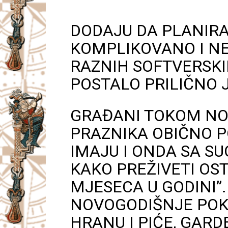
DODAJU DA PLANIR
KOMPLIKOVANO I NE
RAZNIH SOFTVERSKI
POSTALO PRILIČNO 
GRAĐANI TOKOM NOV
PRAZNIKA OBIČNO P
IMAJU I ONDA SA 
KAKO PREŽIVETI OS
MJESECA U GODINI”.
NOVOGODIŠNJE POKL
HRANU I PIĆE, GAR