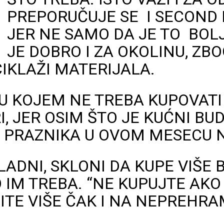
PREPORUČUJE SE I SECOND
JER NE SAMO DA JE TO BOL
JE DOBRO I ZA OKOLINU, ZB
IKLAŽI MATERIJALA.
U KOJEM NE TREBA KUPOVATI
, JER OSIM ŠTO JE KUĆNI BU
 PRAZNIKA U OVOM MESECU 
GLADNI, SKLONI DA KUPE VIŠE
 IM TREBA. “NE KUPUJTE AKO
ŠITE VIŠE ČAK I NA NEPREHR