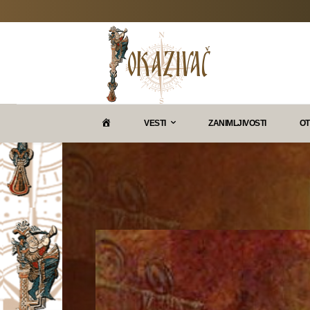
P
VESTI
ZANIMLJIVOSTI
OT
O
K
A
Z