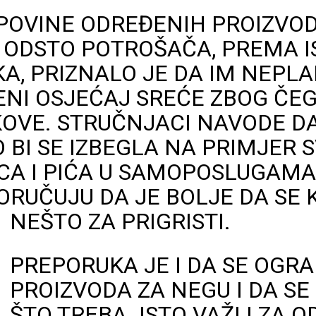
POVINE ODREĐENIH PROIZVO
0 ODSTO POTROŠAČA, PREMA 
A, PRIZNALO JE DA IM NEPL
NI OSJEĆAJ SREĆE ZBOG ČE
OVE. STRUČNJACI NAVODE DA
 BI SE IZBEGLA NA PRIMJER
CA I PIĆA U SAMOPOSLUGAMA 
RUČUJU DA JE BOLJE DA SE 
NEŠTO ZA PRIGRISTI.
PREPORUKA JE I DA SE OGRA
PROIZVODA ZA NEGU I DA S
ŠTO TREBA. ISTO VAŽI I ZA O