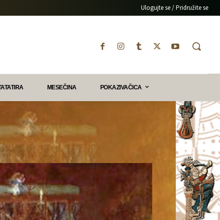
Ulogujte se / Pridružite se
TATATIRA
MESEČINA
POKAZIVAČICA