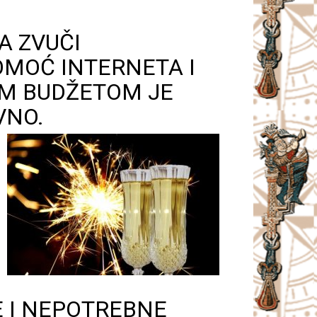
A ZVUČI
OMOĆ INTERNETA I
IM BUDŽETOM JE
VNO.
E I NEPOTREBNE