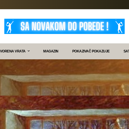
VORENA VRATA
MAGAZIN
POKAZIVAČ POKAZUJE
SA