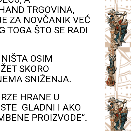
 HAND TRGOVINA,
JE ZA NOVČANIK VEĆ
OG TOGA ŠTO SE RADI
 NIŠTA OSIM
DŽET SKORO
NEMA SNIŽENJA.
 BRZE HRANE U
 STE GLADNI I AKO
AMBENE PROIZVODE”.