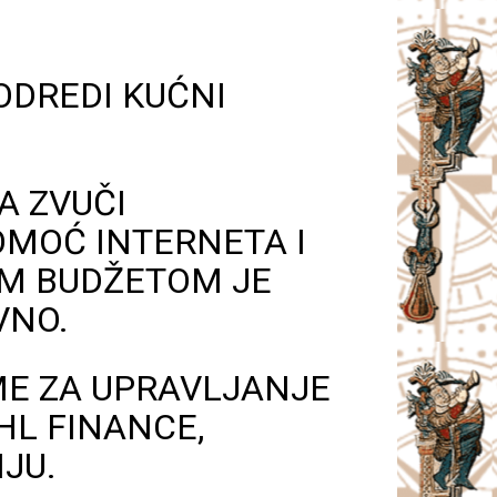
ODREDI KUĆNI
A ZVUČI
OMOĆ INTERNETA I
IM BUDŽETOM JE
VNO.
ME ZA UPRAVLJANJE
HL FINANCE,
NJU.