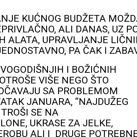
ANJE KUĆNOG BUDŽETA MOŽD
PRIVLAČNO, ALI DANAS, UZ P
H ALATA, UPRAVLJANJE LIČN
JEDNOSTAVNO, PA ČAK I ZABA
OGODIŠNJIH I BOŽIĆNIH
OTROŠE VIŠE NEGO ŠTO
SUOČAVAJU SA PROBLEMOM
TATAK JANUARA, “NAJDUŽEG
 TROŠI SE NA
ONE, UKRASE ZA JELKE,
DEROBU ALI I DRUGE POTREBN