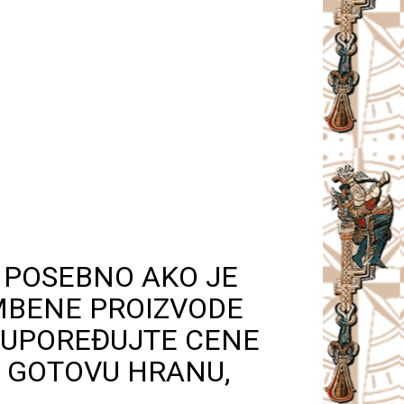
, POSEBNO AKO JE
MBENE PROIZVODE
 UPOREĐUJTE CENE
E GOTOVU HRANU,