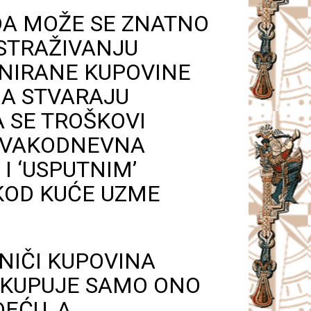
DA MOŽE SE ZNATNO
ISTRAŽIVANJU
ANIRANE KUPOVINE
GA STVARAJU
 SE TROŠKOVI
 SVAKODNEVNA
I ‘USPUTNIM’
KOD KUĆE UZME
NIČI KUPOVINA
E KUPUJE SAMO ONO
DEĆU, A