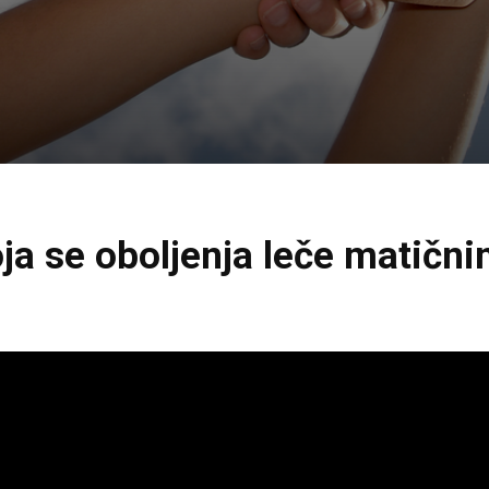
Koja se oboljenja leče matičn