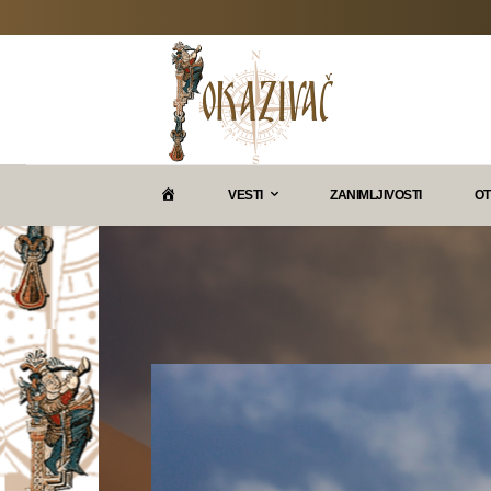
P
VESTI
ZANIMLJIVOSTI
OT
O
K
A
Z