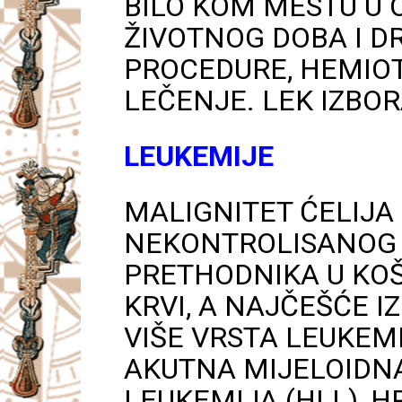
BILO KOM MESTU U 
ŽIVOTNOG DOBA I D
PROCEDURE, HEMIOT
LEČENJE. LEK IZBOR
LEUKEMIJE
MALIGNITET ĆELIJA 
NEKONTROLISANOG 
PRETHODNIKA U KOŠT
KRVI, A NAJČEŠĆE I
VIŠE VRSTA LEUKEM
AKUTNA MIJELOIDNA
LEUKEMIJA (HLL), 