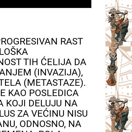
PROGRESIVAN RAST
OLOŠKA
NOST TIH ĆELIJA DA
ANJEM (INVAZIJA),
TELA (METASTAZE).
E KAO POSLEDICA
A KOJI DELUJU NA
LUS ZA VEĆINU NISU
GANU, ODNOSNO, NA