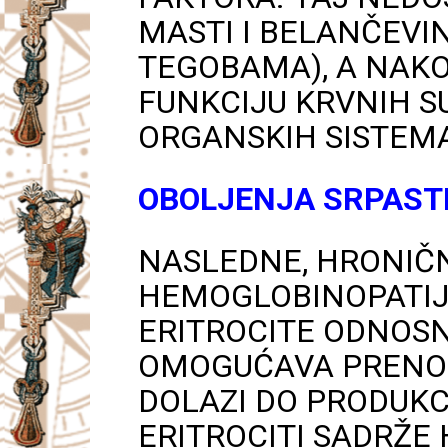
MASTI I BELANČEVI
TEGOBAMA), A NAKO
FUNKCIJU KRVNIH S
ORGANSKIH SISTEM
OBOLJENJA SRPASTI
NASLEDNE, HRONIČNE
HEMOGLOBINOPATIJ
ERITROCITE ODNOS
OMOGUĆAVA PRENOS 
DOLAZI DO PRODUK
ERITROCITI SADRŽE