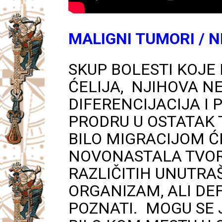
MALIGNI TUMORI / 
SKUP BOLESTI KOJE
ĆELIJA, NJIHOVA N
DIFERENCIJACIJA I 
PRODRU U OSTATAK T
BILO MIGRACIJOM Ć
NOVONASTALA TVOR
RAZLIČITIH UNUTRA
ORGANIZAM, ALI DEF
POZNATI. MOGU SE 