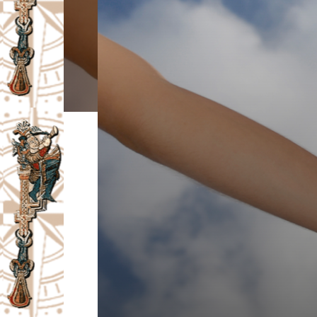
I
V
A
Č