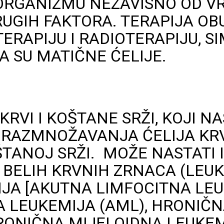
ORGANIZMU NEZAVISNO OD V
RUGIH FAKTORA. TERAPIJA O
ERAPIJU I RADIOTERAPIJU, 
A SU MATIČNE ĆELIJE.
KRVI I KOŠTANE SRŽI, KOJI N
RAZMNOŽAVANJA ĆELIJA KRVI
ANOJ SRŽI. MOŽE NASTATI IZ
Z BELIH KRVNIH ZRNACA (LEU
IJA [AKUTNA LIMFOCITNA LEU
 LEUKEMIJA (AML), HRONIČ
HRONIČNA MIJELOIDNA LEUKEM