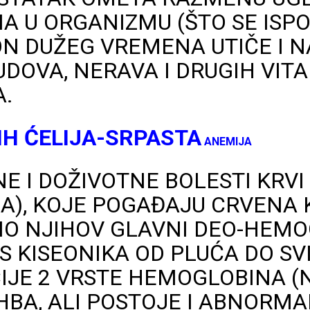
NA U ORGANIZMU (ŠTO SE ISP
N DUŽEG VREMENA UTIČE I N
UDOVA, NERAVA I DRUGIH VIT
A.
H ĆELIJA-SRPASTA
ANEMIJA
 I DOŽIVOTNE BOLESTI KRVI 
A), KOJE POGAĐAJU CRVENA 
NO NJIHOV GLAVNI DEO-HEMO
KISEONIKA OD PLUĆA DO SVI
CIJE 2 VRSTE HEMOGLOBINA 
 HBA, ALI POSTOJE I ABNORM