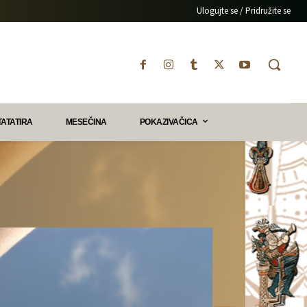
Ulogujte se / Pridružite se
TATATIRA
MESEČINA
POKAZIVAČICA