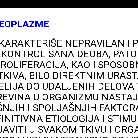
NEOPLAZME
 KARAKTERIŠE NEPRAVILAN I 
EKONTROLISANA DEOBA, PAT
PROLIFERACIJA, KAO I SPOSOB
KIVA, BILO DIREKTNIM URAST
ELIJA DO UDALJENIH DELOVA 
EVINA U ORGANIZMU NASTAJ
ŠNJIH I SPOLJAŠNJIH FAKTOR
INITIVNA ETIOLOGIJA I STIMU
JAVITI U SVAKOM TKIVU I OR