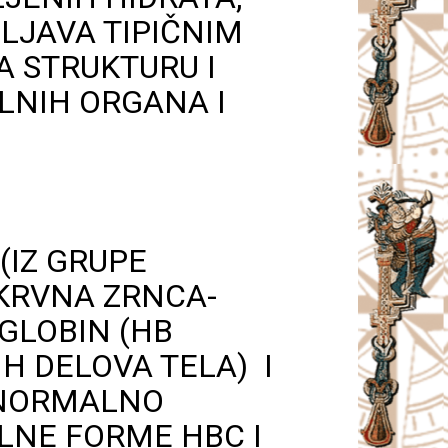
OLJAVA TIPIČNIM
A STRUKTURU I
ALNIH ORGANA I
(IZ GRUPE
KRVNA ZRNCA-
GLOBIN (HB
H DELOVA TELA) I
(NORMALNO
ALNE FORME HBC I