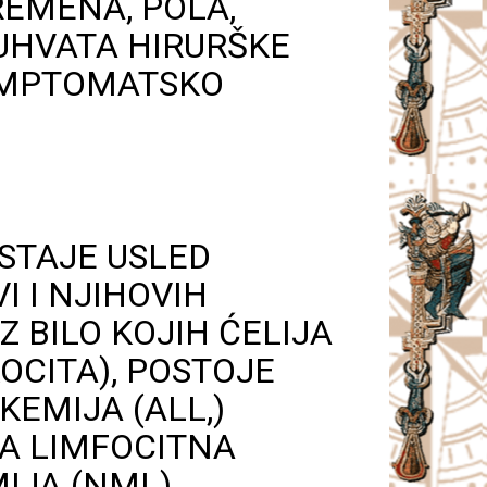
REMENA, POLA,
BUHVATA HIRURŠKE
SIMPTOMATSKO
ASTAJE USLED
 I NJIHOVIH
 BILO KOJIH ĆELIJA
KOCITA), POSTOJE
KEMIJA (ALL,)
NA LIMFOCITNA
IJA (NML),