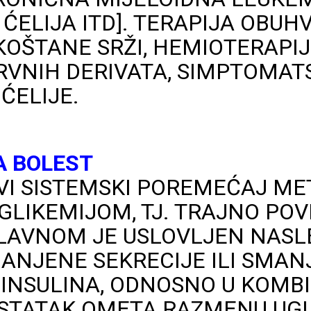
ĆELIJA ITD]. TERAPIJA OBUH
OŠTANE SRŽI, HEMIOTERAPIJU
KRVNIH DERIVATA, SIMPTOMAT
ĆELIJE.
A BOLEST
IVI SISTEMSKI POREMEĆAJ ME
GLIKEMIJOM, TJ. TRAJNO PO
GLAVNOM JE USLOVLJEN NASL
ANJENE SEKRECIJE ILI SMA
NSULINA, ODNOSNO U KOMBI
STATAK OMETA RAZMENU UGL