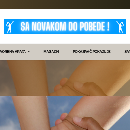
VORENA VRATA
MAGAZIN
POKAZIVAČ POKAZUJE
SA