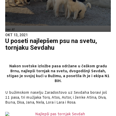
Izvor: N1
OKT 13, 2021
U poseti najlepšem psu na svetu,
tornjaku Sevdahu
Nakon svetske izložbe pasa održane u češkom gradu
Brnu, najlepši tornjak na svetu, dvogodišnji Sevdah,
stigao je svojoj kući u Bužimu, a posetila ih je i ekipa N1
BiH.
U bužimskom naselju Zaradostovo uz Sevdaha boravi još
11 pasa, tri mužjaka Toro, Atos, Astor, i ženke Atina, Diva,
Buna, Disa, Jana, Nela, Lora i Lara i Rosa.