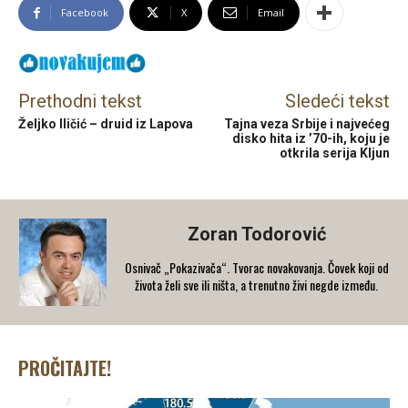
Facebook
X
Email
Prethodni tekst
Sledeći tekst
Željko Iličić – druid iz Lapova
Tajna veza Srbije i najvećeg
disko hita iz ’70-ih, koju je
otkrila serija Kljun
Zoran Todorović
Osnivač „Pokazivača“. Tvorac novakovanja. Čovek koji od
života želi sve ili ništa, a trenutno živi negde između.
PROČITAJTE!