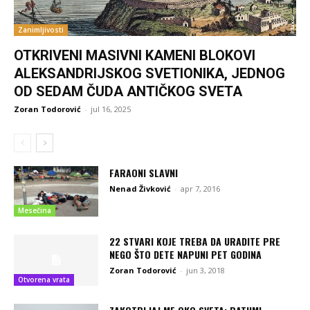
Zanimljivosti
OTKRIVENI MASIVNI KAMENI BLOKOVI
ALEKSANDRIJSKOG SVETIONIKA, JEDNOG
OD SEDAM ČUDA ANTIČKOG SVETA
Zoran Todorović
-
jul 16, 2025
FARAONI SLAVNI
Nenad Živković
-
apr 7, 2016
Mesečina
22 STVARI KOJE TREBA DA URADITE PRE
NEGO ŠTO DETE NAPUNI PET GODINA
Zoran Todorović
-
jun 3, 2018
Otvorena vrata