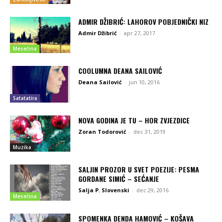
ADMIR DŽIBRIĆ: LAHOROV POBJEDNIČKI NIZ
Admir Džibrić
-
apr 27, 2017
Mesečina
COOLUMNA DEANA SAILOVIĆ
Deana Sailović
-
jun 10, 2016
Satatatira
NOVA GODINA JE TU – HOR ZVJEZDICE
Zoran Todorović
-
dec 31, 2019
Muzika
SALJIN PROZOR U SVET POEZIJE: PESMA
GORDANE SIMIĆ – SEĆANJE
Salja P. Slovenski
-
dec 29, 2016
Mesečina
SPOMENKA DENDA HAMOVIĆ – KOŠAVA