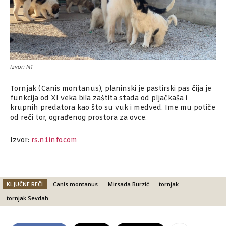
Izvor: N1
Tornjak (Canis montanus), planinski je pastirski pas čija je
funkcija od XI veka bila zaštita stada od pljačkaša i
krupnih predatora kao što su vuk i medved. Ime mu potiče
od reči tor, ograđenog prostora za ovce.
Izvor:
rs.n1info.com
KLJUČNE REČI
Canis montanus
Mirsada Burzić
tornjak
tornjak Sevdah