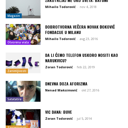
ZAKOTRLJAJ ME OKO SVETA: BATUMI
Mihailo Todorović
-
nov 4, 2018
Magazin
DOBROTVORNA VEČERA NOVAK ĐOKOVIĆ
FONDACIJE U MILANU
Mihailo Todorović
-
avg 23, 2016
Otvorena vrata
DA LI ĆEMO TELEFON USKORO NOSITI KAO
NARUKVICU?
Zoran Todorović
-
feb 22, 2019
Zanimljivosti
DNEVNA DOZA AFORIZMA
Nenad Maksimović
-
okt 27, 2016
Satatatira
VIC DANA: BUVE
Zoran Todorović
-
jul 5, 2014
Zanimljivosti