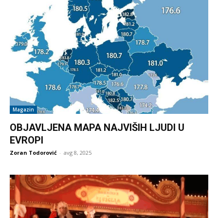
Magazin
OBJAVLJENA MAPA NAJVIŠIH LJUDI U
EVROPI
Zoran Todorović
-
avg 8, 2025