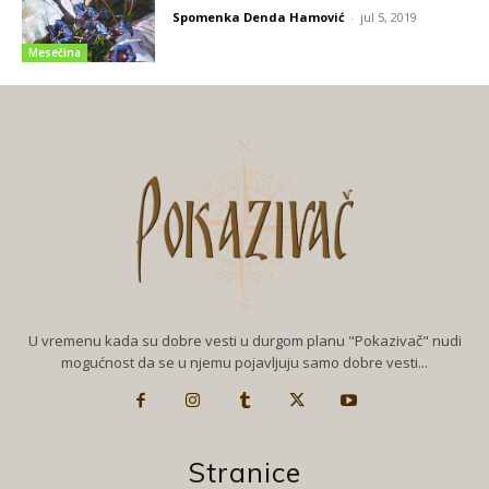
Spomenka Denda Hamović
-
jul 5, 2019
Mesečina
U vremenu kada su dobre vesti u durgom planu "Pokazivač" nudi
mogućnost da se u njemu pojavljuju samo dobre vesti...
Stranice