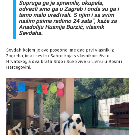
Supruga ga je spremila, okupala,
odvezli smo ga u Zagreb i onda su ga i
tamo malo uređivali. S njim i sa svim
našim psima radimo 24 sata”, kaže za
Anadoliju Husnija Burzić, vlasnik
Sevdaha.
Sevdah kojem je ovo posebno ime dao prvi vlasnik iz
Zagreba, ima i sestru Sabur koja s vlasnikom živi u
Hrvatskoj, a dva brata Srdo i Suko žive u Livnu u Bosni i
Hercegovini.