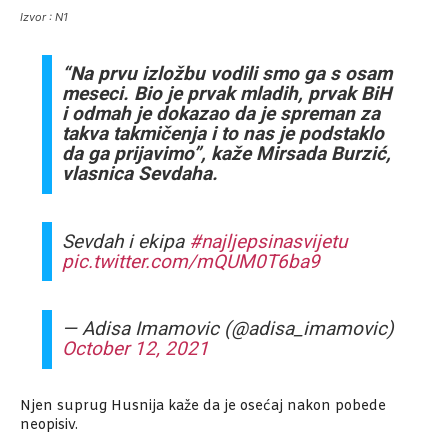
Izvor : N1
“Na prvu izložbu vodili smo ga s osam
meseci. Bio je prvak mladih, prvak BiH
i odmah je dokazao da je spreman za
takva takmičenja i to nas je podstaklo
da ga prijavimo”, kaže Mirsada Burzić,
vlasnica Sevdaha.
Sevdah i ekipa
#najljepsinasvijetu
pic.twitter.com/mQUM0T6ba9
— Adisa Imamovic (@adisa_imamovic)
October 12, 2021
Njen suprug Husnija kaže da je osećaj nakon pobede
neopisiv.