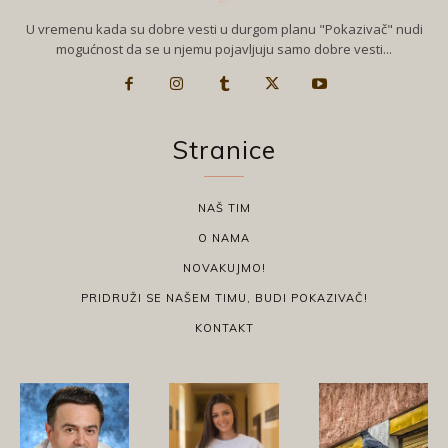
U vremenu kada su dobre vesti u durgom planu "Pokazivač" nudi
mogućnost da se u njemu pojavljuju samo dobre vesti...
Stranice
NAŠ TIM
O NAMA
NOVAKUJMO!
PRIDRUŽI SE NAŠEM TIMU, BUDI POKAZIVAČ!
KONTAKT