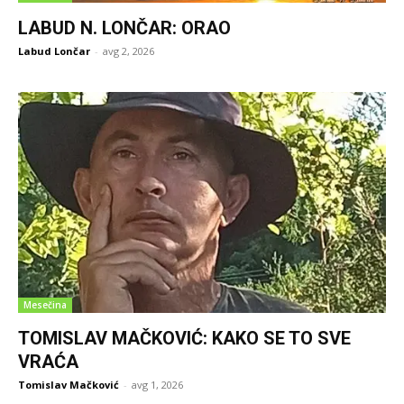
LABUD N. LONČAR: ORAO
Labud Lončar
-
avg 2, 2026
Mesečina
TOMISLAV MAČKOVIĆ: KAKO SE TO SVE
VRAĆA
Tomislav Mačković
-
avg 1, 2026