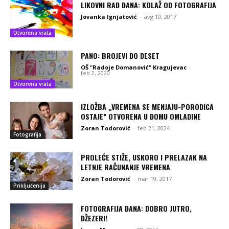
LIKOVNI RAD DANA: KOLAŽ OD FOTOGRAFIJA
Jovanka Ignjatović
-
avg 10, 2017
Otvorena vrata
PANO: BROJEVI DO DESET
OŠ "Radoje Domanović" Kragujevac
-
feb 2, 2020
Otvorena vrata
IZLOŽBA „VREMENA SE MENJAJU-PORODICA
OSTAJE” OTVORENA U DOMU OMLADINE
Zoran Todorović
-
feb 21, 2024
Fotografija
PROLEĆE STIŽE, USKORO I PRELAZAK NA
LETNJE RAČUNANJE VREMENA
Zoran Todorović
-
mar 19, 2017
Priključenija
FOTOGRAFIJA DANA: DOBRO JUTRO,
DŽEZERI!