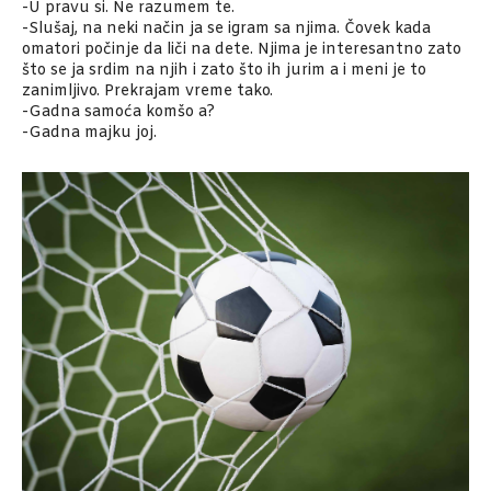
-U pravu si. Ne razumem te.
-Slušaj, na neki način ja se igram sa njima. Čovek kada
omatori počinje da liči na dete. Njima je interesantno zato
što se ja srdim na njih i zato što ih jurim a i meni je to
zanimljivo. Prekrajam vreme tako.
-Gadna samoća komšo a?
-Gadna majku joj.