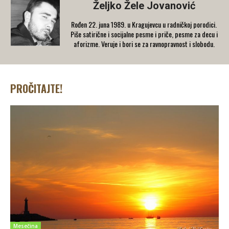
Željko Žele Jovanović
Rođen 22. juna 1989. u Kragujevcu u radničkoj porodici.
Piše satirične i socijalne pesme i priče, pesme za decu i
aforizme. Veruje i bori se za ravnopravnost i slobodu.
PROČITAJTE!
Mesečina