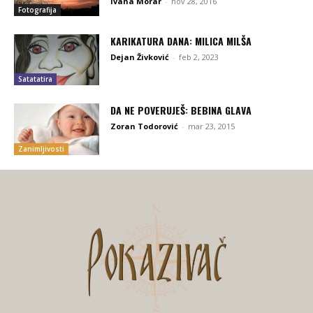
Ivana Morar
-
nov 28, 2016
Fotografija
KARIKATURA DANA: MILICA MILŠA
Dejan Živković
-
feb 2, 2023
Satatatira
DA NE POVERUJEŠ: BEBINA GLAVA
Zoran Todorović
-
mar 23, 2015
Zanimljivosti