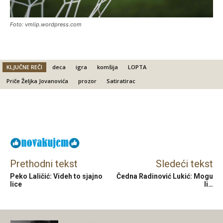
Foto: vmlip.wordpress.com
KLJUČNE REČI
deca
igra
komšija
LOPTA
Priče Željka Jovanovića
prozor
Satiratirac
Facebook
X
Email
Prethodni tekst
Sledeći tekst
Peko Laličić: Videh to sjajno
Čedna Radinović Lukić: Mogu
lice
li…