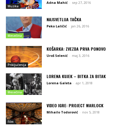
Adna Mahić
-
sep 27, 2016
Muzika
NAJSVETLIJA TAČKA
Peko Laličić
-
jan 26, 2016
Mesečina
KOŠARKA: ZVEZDA PRVA PONOVO
Uroš Selenić
-
maj 3, 2016
Priključenija
LORENA KUJEK – BITKA ZA BITAK
Lorena Galeta
-
apr 1, 2018
Mesečina
VIDEO IGRE: PROJECT WARLOCK
Mihailo Todorović
-
nov 5, 2018
Film