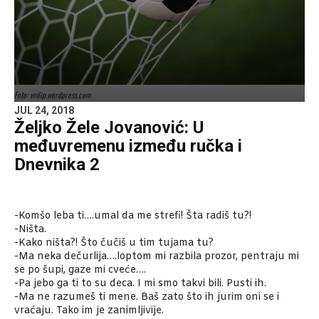
Foto: vmlip.wordpress.com
JUL 24, 2018
Željko Žele Jovanović: U
međuvremenu između ručka i
Dnevnika 2
-Komšo leba ti….umal da me strefi! Šta radiš tu?!
-Ništa.
-Kako ništa?! Što čučiš u tim tujama tu?
-Ma neka dečurlija….loptom mi razbila prozor, pentraju mi
se po šupi, gaze mi cveće….
-Pa jebo ga ti to su deca. I mi smo takvi bili. Pusti ih.
-Ma ne razumeš ti mene. Baš zato što ih jurim oni se i
vraćaju. Tako im je zanimljivije.