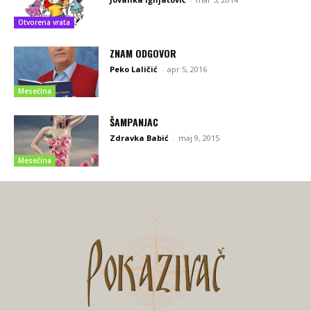
Otvorena vrata
ZNAM ODGOVOR
Peko Laličić
-
apr 5, 2016
Mesečina
ŠAMPANJAC
Zdravka Babić
-
maj 9, 2015
Mesečina