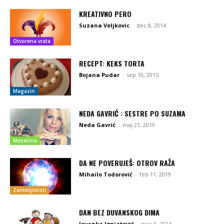
KREATIVNO PERO
Suzana Veljkovic
-
dec 8, 2014
Otvorena vrata
RECEPT: KEKS TORTA
Bojana Pudar
-
sep 10, 2015
Magazin
NEDA GAVRIĆ : SESTRE PO SUZAMA
Neda Gavrić
-
maj 21, 2019
Mesečina
DA NE POVERUJEŠ: OTROV RAŽA
Mihailo Todorović
-
feb 11, 2019
Zanimljivosti
DAN BEZ DUVANSKOG DIMA
Jovanka Ignjatović
-
mar 5, 2014