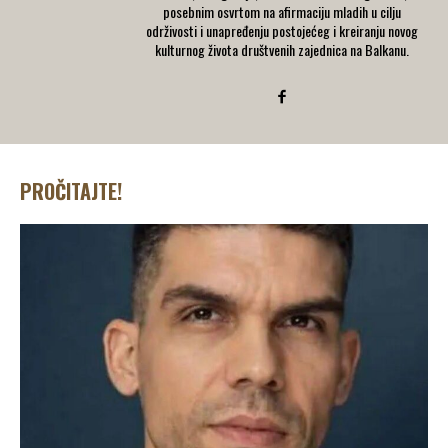
posebnim osvrtom na afirmaciju mladih u cilju
održivosti i unapređenju postojećeg i kreiranju novog
kulturnog života društvenih zajednica na Balkanu.
PROČITAJTE!