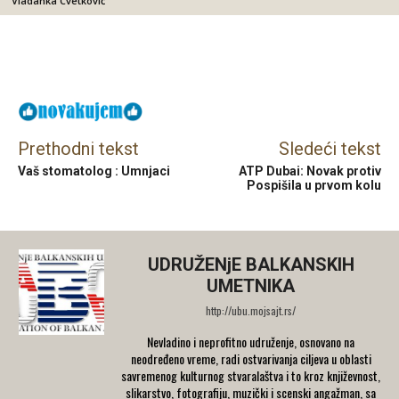
Vladanka Cvetković
Facebook
X
Email
Prethodni tekst
Sledeći tekst
Vaš stomatolog : Umnjaci
ATP Dubai: Novak protiv
Pospišila u prvom kolu
UDRUŽENjE BALKANSKIH
UMETNIKA
http://ubu.mojsajt.rs/
Nevladino i neprofitno udruženje, osnovano na
neodređeno vreme, radi ostvarivanja ciljeva u oblasti
savremenog kulturnog stvaralaštva i to kroz književnost,
slikarstvo, fotografiju, muzički i scenski angažman, sa