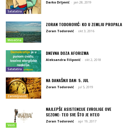
Darko Drljević
-
jan 28, 2019
Satatatira
ZORAN TODOROVIĆ: KO U ZEMLJU PROPALA
Zoran Todorović
-
okt 3, 2016
Mesečina
DNEVNA DOZA AFORIZMA
Aleksandra Filipović
-
okt 2, 2018
Satatatira
NA DANAŠNJI DAN: 5. JUL
Zoran Todorović
-
jul 5, 2019
Zanimljivosti
NAJLEPŠE ASISTENCIJE EVROLIGE OVE
SEZONE: TEO SVE ŠTO JE HTEO
Zoran Todorović
-
apr 19, 2017
Vesti