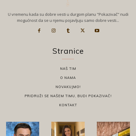
U vremenu kada su dobre vesti u durgom planu "Pokazivač" nudi
mogućnost da se u njemu pojavljuju samo dobre vesti...
Stranice
NAŠ TIM
O NAMA
NOVAKUJMO!
PRIDRUŽI SE NAŠEM TIMU, BUDI POKAZIVAČ!
KONTAKT