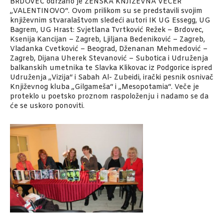
BRDOVEC održano je ŽENSKA KNJIŽEVNA VEČER
„VALENTINOVO“. Ovom prilikom su se predstavili svojim
književnim stvaralaštvom sledeći autori IK UG Essegg, UG
Bagrem, UG Hrast: Svjetlana Tvrtković Režek – Brdovec,
Ksenija Kancijan – Zagreb, Ljiljana Bedeniković – Zagreb,
Vladanka Cvetković – Beograd, Dženanan Mehmedović –
Zagreb, Dijana Uherek Stevanović – Subotica i Udruženja
balkanskih umetnika te Slavka Klikovac iz Podgorice ispred
Udruženja „Vizija“ i Sabah Al- Zubeidi, irački pesnik osnivač
Književnog kluba „Gilgameša“ i „Mesopotamia“. Veče je
proteklo u poetsko proznom raspoloženju i nadamo se da
će se uskoro ponoviti.