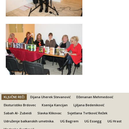
KLJUČNE REČI
Dijana Uherek Stevanović
Dženanan Mehmedović
Ekoturistiko Brdovec
Ksenija Kancijan
Ljiljana Bedeniković
Sabah Al- Zubeidi
Slavka Klikovac
Svjetlana Tvrtković Režek
Udruženje balkanskih umetnika.
UG Bagrem
UG Essegg
UG Hrast