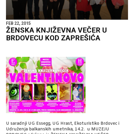
FEB 22, 2015
ŽENSKA KNJIŽEVNA VEČER U
BRDOVECU KOD ZAPREŠIĆA
U saradnji UG Essegg, UG Hrast, Ekoturistiko Brdovec i
Udruženja balkanskih umetnika, 14.2. u MUZEJU