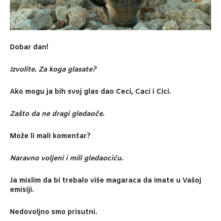
Dobar dan!
Izvolite. Za koga glasate?
Ako mogu ja bih svoj glas dao Ceci, Caci i Cici.
Zašto da ne dragi gledaoče.
Može li mali komentar?
Naravno voljeni i mili gledaociću.
Ja mislim da bi trebalo više magaraca da imate u Vašoj
emisiji.
Nedovoljno smo prisutni.