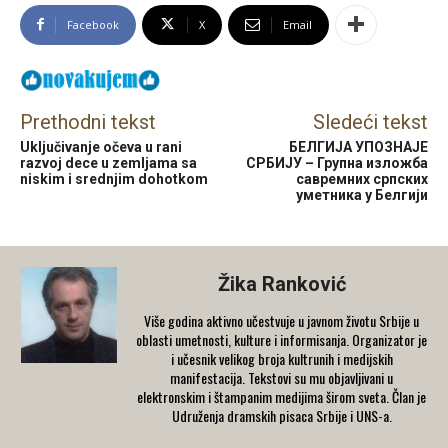
Facebook
X
Email
Prethodni tekst
Sledeći tekst
Uključivanje očeva u rani
БЕЛГИЈА УПОЗНАЈЕ
razvoj dece u zemljama sa
СРБИЈУ – Групна изложба
niskim i srednjim dohotkom
савремних српских
уметника у Белгији
Žika Ranković
Više godina aktivno učestvuje u javnom životu Srbije u
oblasti umetnosti, kulture i informisanja. Organizator je
i učesnik velikog broja kultrunih i medijskih
manifestacija. Tekstovi su mu objavljivani u
elektronskim i štampanim medijima širom sveta. Član je
Udruženja dramskih pisaca Srbije i UNS-a.