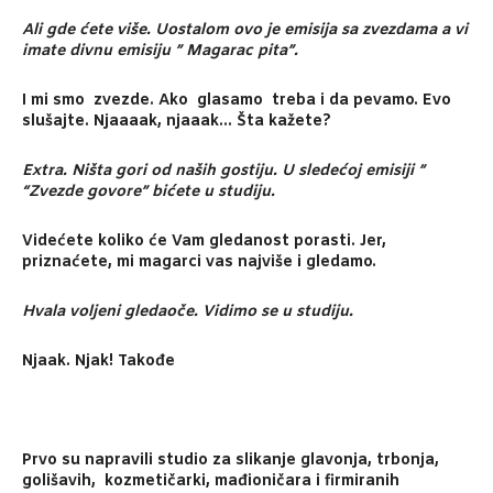
Ali gde ćete više. Uostalom ovo je emisija sa zvezdama a vi
imate divnu emisiju ” Magarac pita”.
I mi smo zvezde. Ako glasamo treba i da pevamo. Evo
slušajte. Njaaaak, njaaak… Šta kažete?
Extra. Ništa gori od naših gostiju. U sledećoj emisiji ”
“Zvezde govore” bićete u studiju.
Videćete koliko će Vam gledanost porasti. Jer,
priznaćete, mi magarci vas najviše i gledamo.
Hvala voljeni gledaoče. Vidimo se u studiju.
Njaak. Njak! Takođe
Prvo su napravili studio za slikanje glavonja, trbonja,
golišavih, kozmetičarki, mađioničara i firmiranih