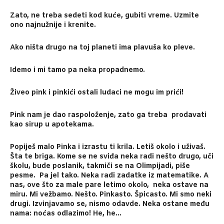
Zato, ne treba sedeti kod kuće, gubiti vreme. Uzmite
ono najnužnije i krenite.
Ako ništa drugo na toj planeti ima plavuša ko pleve.
Idemo i mi tamo pa neka propadnemo.
Živeo pink i pinkići ostali ludaci ne mogu im prići!
Pink nam je dao raspoloženje, zato ga treba prodavati
kao sirup u apotekama.
Popiješ malo Pinka i izrastu ti krila. Letiš okolo i uživaš.
Šta te briga. Kome se ne sviđa neka radi nešto drugo, uči
školu, bude poslanik, takmiči se na Olimpijadi, piše
pesme. Pa jel tako. Neka radi zadatke iz matematike. A
nas, ove što za male pare letimo okolo, neka ostave na
miru. Mi vežbamo. Nešto. Pinkasto. Špicasto. Mi smo neki
drugi. Izvinjavamo se, nismo odavde. Neka ostane među
nama: noćas odlazimo! He, he…