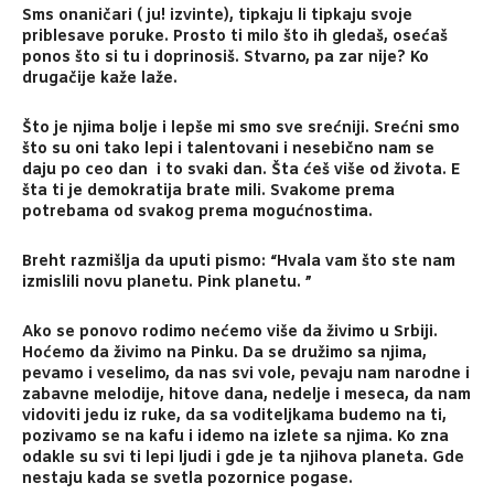
Sms onaničari ( ju! izvinte), tipkaju li tipkaju svoje
priblesave poruke. Prosto ti milo što ih gledaš, osećaš
ponos što si tu i doprinosiš. Stvarno, pa zar nije? Ko
drugačije kaže laže.
Što je njima bolje i lepše mi smo sve srećniji. Srećni smo
što su oni tako lepi i talentovani i nesebično nam se
daju po ceo dan i to svaki dan. Šta ćeš više od života. E
šta ti je demokratija brate mili. Svakome prema
potrebama od svakog prema mogućnostima.
Breht razmišlja da uputi pismo: “Hvala vam što ste nam
izmislili novu planetu. Pink planetu. ”
Ako se ponovo rodimo nećemo više da živimo u Srbiji.
Hoćemo da živimo na Pinku. Da se družimo sa njima,
pevamo i veselimo, da nas svi vole, pevaju nam narodne i
zabavne melodije, hitove dana, nedelje i meseca, da nam
vidoviti jedu iz ruke, da sa voditeljkama budemo na ti,
pozivamo se na kafu i idemo na izlete sa njima. Ko zna
odakle su svi ti lepi ljudi i gde je ta njihova planeta. Gde
nestaju kada se svetla pozornice pogase.