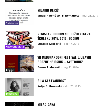
MILADIN BERIĆ
Miladin Berić (M. B. Romanov)
-
mar 25, 2017
Satatatira
REGISTAR ODOBRENIH UDŽBENIKA ZA
ŠKOLSKU 2015/2016. GODINU
Sunčica Miščević
-
apr 17, 2015
Otvorena vrata
VII MEĐUNARODNI FESTIVAL LJUBAVNE
POEZIJE “PJESNIK – SVETIONIK”
Zoran Todorović
-
avg 13, 2024
Knjige
BILA SI STVARNOST
Salja P. Slovenski
-
dec 21, 2015
Mesečina
MISAO DANA