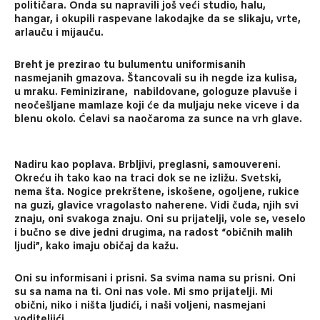
političara. Onda su napravili još veći studio, halu,
hangar, i okupili raspevane lakodajke da se slikaju, vrte,
arlauču i mijauču.
Breht je prezirao tu bulumentu uniformisanih
nasmejanih gmazova. Štancovali su ih negde iza kulisa,
u mraku. Feminizirane, nabildovane, gologuze plavuše i
neočešljane mamlaze koji će da muljaju neke viceve i da
blenu okolo. Ćelavi sa naočaroma za sunce na vrh glave.
Nadiru kao poplava. Brbljivi, preglasni, samouvereni.
Okreću ih tako kao na traci dok se ne izližu. Svetski,
nema šta. Nogice prekrštene, iskošene, ogoljene, rukice
na guzi, glavice vragolasto naherene. Vidi čuda, njih svi
znaju, oni svakoga znaju. Oni su prijatelji, vole se, veselo
i bučno se dive jedni drugima, na radost “običnih malih
ljudi”, kako imaju običaj da kažu.
Oni su informisani i prisni. Sa svima nama su prisni. Oni
su sa nama na ti. Oni nas vole. Mi smo prijatelji. Mi
obični, niko i ništa ljudići, i naši voljeni, nasmejani
voditeljići.