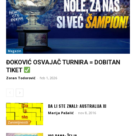
Magazin
ĐOKOVIĆ OSVAJAČ TURNIRA = DOBITAN
TIKET
Zoran Todorović
-
feb 1, 2026
DA LI STE ZNALI: AUSTRALIJA XI
Marija Pašalić
-
nov 8, 2016
Zanimljivosti
VIC DANA: ŽELJA