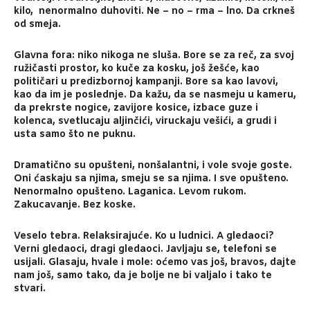
kilo, nenormalno duhoviti. Ne – no – rma – lno. Da crkneš
od smeja.
Glavna fora: niko nikoga ne sluša. Bore se za reč, za svoj
ružičasti prostor, ko kuče za kosku, još žešće, kao
političari u predizbornoj kampanji. Bore sa kao lavovi,
kao da im je poslednje. Da kažu, da se nasmeju u kameru,
da prekrste nogice, zavijore kosice, izbace guze i
kolenca, svetlucaju aljinčići, viruckaju vešići, a grudi i
usta samo što ne puknu.
Dramatično su opušteni, nonšalantni, i vole svoje goste.
Oni ćaskaju sa njima, smeju se sa njima. I sve opušteno.
Nenormalno opušteno. Laganica. Levom rukom.
Zakucavanje. Bez koske.
Veselo tebra. Relaksirajuće. Ko u ludnici. A gledaoci?
Verni gledaoci, dragi gledaoci. Javljaju se, telefoni se
usijali. Glasaju, hvale i mole: oćemo vas još, bravos, dajte
nam još, samo tako, da je bolje ne bi valjalo i tako te
stvari.