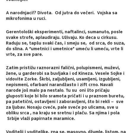
A narodnjaci!? Divota. Od jutra do večeri. Vojska sa
mikrofonima u ruci.
Gerentološki eksperimenti, naftalinci, sumanuto, posle
svake strofe, aplaudiraju. Uživaju. Ko deca u cirkusu.
Raduju se, tapšu svaki čas, i smeju se, od srca, do suza,
do slina. A “umetnici i umetnice” umeću li umeću, vrte li
vrte, za sve pare.
Zatim pristižu raznorazni falični, polupismeni, muževi,
žene, u garderobi sa buvljaka i od Kineza. Vesele Sojke i
vidovite Zorke. Škrbi, zaljubljeni, usamljeni, izgubljeni,
nepismeni, ofarbani narandžasto i zift crno. Navali
narode još malo pa nestalo. Tu su oni što pričaju
gluposti koje bi bilo sramota pričati i u praznom buretu,
pa patetični, ostavljeni i zaboravljeni, što bi rekli – sve
za ljubav. Nosaju cveće, pale sveće po ulicama, sve u
obliku srca , na kraju se sretnu i plaču. Sa njima i pola
Srbije vlaži papirnate maramice.
Voditelji i voditeljke, zna se, masovno, džumle, listom, na