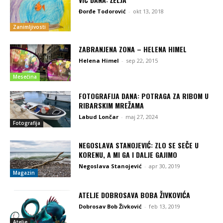
Đorđe Todorović
-
okt 13, 2018
Zanimljivosti
ZABRANJENA ZONA – HELENA HIMEL
Helena Himel
-
sep 22, 2015
Mesečina
FOTOGRAFIJA DANA: POTRAGA ZA RIBOM U
RIBARSKIM MREŽAMA
Labud Lončar
-
maj 27, 2024
Fotografija
NEGOSLAVA STANOJEVIĆ: ZLO SE SEČE U
KORENU, A MI GA I DALJE GAJIMO
Negoslava Stanojević
-
apr 30, 2019
Magazin
ATELJE DOBROSAVA BOBA ŽIVKOVIĆA
Dobrosav Bob Živković
-
feb 13, 2019
Atelje