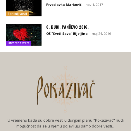
Prvoslavka Marković
-
nov 1, 2017
Zanimljivosti
6. BUDI, PANČEVO 2016.
OŠ "Sveti Sava" Bijeljina
-
maj 24, 2016
Otvorena vrata
U vremenu kada su dobre vesti u durgom planu "Pokazivač" nudi
mogućnost da se u njemu pojavljuju samo dobre vesti...