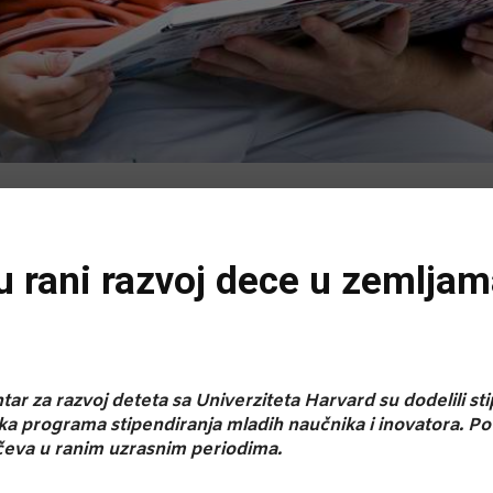
u rani razvoj dece u zemljam
m
tar za razvoj deteta sa Univerziteta Harvard su dodelili s
ika programa stipendiranja mladih naučnika i inovatora. 
očeva u ranim uzrasnim periodima.