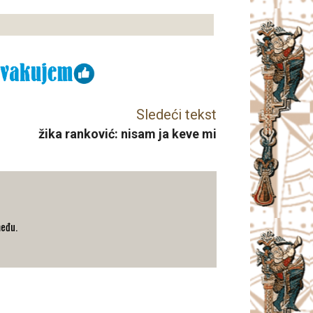
Sledeći tekst
žika ranković: nisam ja keve mi
među.