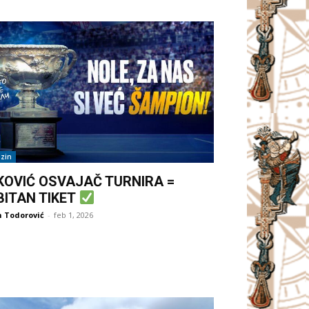
zin
KOVIĆ OSVAJAČ TURNIRA =
BITAN TIKET
 Todorović
-
feb 1, 2026