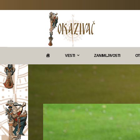
P
VESTI
ZANIMLJIVOSTI
OT
O
K
A
Z