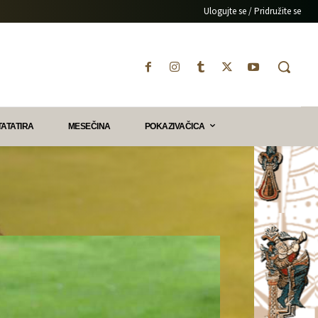
Ulogujte se / Pridružite se
TATATIRA
MESEČINA
POKAZIVAČICA