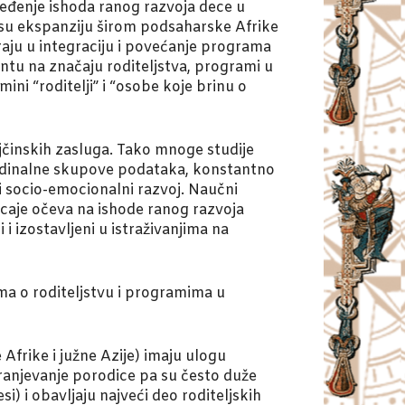
apređenje ishoda ranog razvoja dece u
 su ekspanziju širom podsaharske Afrike
raju u integraciju i povećanje programa
entu na značaju roditeljstva, programi u
i “roditelji” i “osobe koje brinu o
jčinskih zasluga. Tako mnoge studije
itudinalne skupove podataka, konstantno
i i socio-emocionalni razvoj. Naučni
icaje očeva na ishode ranog razvoja
 i izostavljeni u istraživanjima na
ma o roditeljstvu i programima u
rike i južne Azije) imaju ulogu
ranjevanje porodice pa su često duže
) i obavljaju najveći deo roditeljskih