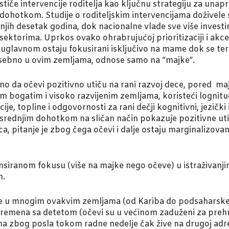
 ističe intervencije roditelja kao ključnu strategiju za un
 dohotkom. Studije o roditeljskim intervencijama doživele
njih desetak godina, dok nacionalne vlade sve više investi
m sektorima. Uprkos ovako ohrabrujućoj prioritizaciji i akc
glavnom ostaju fokusirani isključivo na mame dok se termin
 posebno u ovim zemljama, odnose samo na “majke”.
o da očevi pozitivno utiču na rani razvoj dece, pored ma
rugim bogatim i visoko razvijenim zemljama, koristeći logn
cije, topline i odgovornosti za rani dečji kognitivni, jezičk
 i srednjim dohotkom na sličan način pokazuje pozitivne ut
a, pitanje je zbog čega očevi i dalje ostaju marginalizovani
siranom fokusu (više na majke nego očeve) u istraživanji
m.
 u mnogim ovakvim zemljama (od Kariba do podsaharske Af
vremena sa detetom (očevi su u većinom zaduženi za preh
a zbog posla tokom radne nedelje čak žive na drugoj adresi