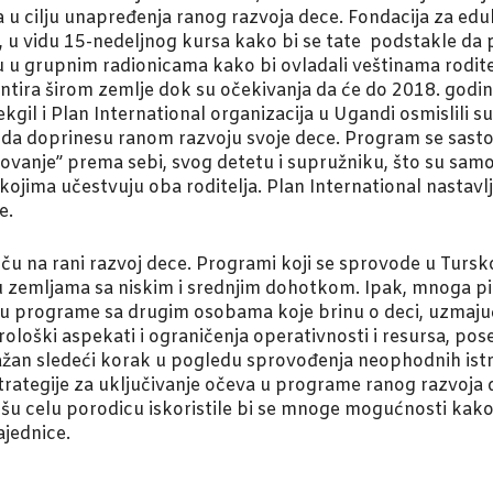
 u cilju unapređenja ranog razvoja dece. Fondacija za edu
u vidu 15-nedeljnog kursa kako bi se tate podstakle da pr
 u grupnim radionicama kako bi ovladali veštinama roditel
tira širom zemlje dok su očekivanja da će do 2018. godin
kgil i Plan International organizacija u Ugandi osmislili su
a da doprinesu ranom razvoju svoje dece. Program se sastoj
štovanje” prema sebi, svog detetu i supružniku, što su sam
 kojima učestvuju oba roditelja. Plan International nasta
e.
tiču na rani razvoj dece. Programi koji se sprovode u Turs
 u zemljama sa niskim i srednjim dohotkom. Ipak, mnoga pi
vi u programe sa drugim osobama koje brinu o deci, uzmajuć
turološki aspekati i ograničenja operativnosti i resursa,
 važan sledeći korak u pogledu sprovođenja neophodnih ist
 strategije za uključivanje očeva u programe ranog razvo
rišu celu porodicu iskoristile bi se mnoge mogućnosti kako
ajednice.