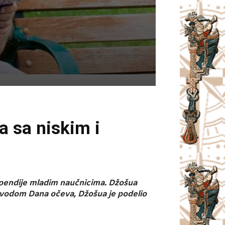
a sa niskim i
tipendije mladim naučnicima. Džošua
Povodom Dana očeva, Džošua je podelio