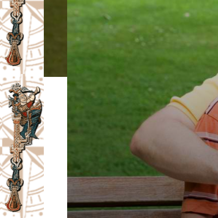
I
V
A
Č