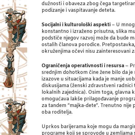
dužnosti i obaveza zbog čega targetiranj
podizanje i vaspitavanje deteta.
Socijalni i kulturološki aspekti
– U mnogi
konstantno i izraženo prisutna, slika mu
podstiče njegov razvoj može da bude man
ostalih članova porodice. Pretpostavka, 
okruženjima očevi nisu zainteresovani za
Ograničenja operativnosti i resursa
– Pr
srednjim dohotkom čine žene bilo da je 
izazove u situacijama kada je manje uobi
diskusijama (ženski zdravstveni radnici
lokalnih zajednica). Osim toga, glavn
omogućava lakše prilagođavanje program
za tandem “majka-dete”. Trenutno nije 
oba roditelja.
Uprkos barijerama koje mogu da margina
programe koji se sprovode u zemljama s