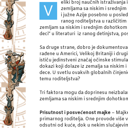
eliki broj naučnih istraživanja
V
zemljama sa niskim i srednjim
i južne Azije posebno u posled
ranog roditeljstva u različiti
zemljam sa niskim i srednjim dohotkom u
deci” u literaturi iz ranog detinjstva,
Sa druge strane, dobro je dokumentovan
rađene u Americi, Velikoj Britaniji i d
ističu jedinstveni značaj očinske stimula
dokazi koji dolaze iz zemalja sa niskim
dece. U svetlu ovakvih globalnih činjenic
temu roditeljstva?
Tri faktora mogu da doprinesu neizbalan
zemljama sa niskim i srednjim dohotko
Prisutnost i posvećenost majke
– Majke
primarnog roditelja. One provode više 
odsutni od kuće, dok u nekim slučajevim