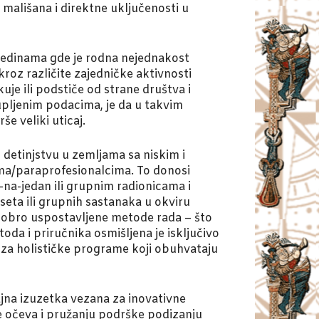
 mališana i direktne uključenosti u
edinama gde je rodna nejednakost
kroz različite zajedničke aktivnosti
je ili podstiče od strane društva i
kupljenim podacima, je da u takvim
e veliki uticaj.
detinjstvu u zemljama sa niskim i
ima/paraprofesionalcima. To donosi
-na-jedan ili grupnim radionicama i
eta ili grupnih sastanaka u okviru
dobro uspostavljene metode rada – što
a i priručnika osmišljena je isključivo
za holističke programe koji obuhvataju
jna izuzetka vezana za inovativne
e očeva i pružanju podrške podizanju