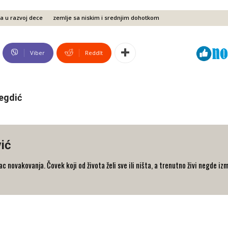
va u razvoj dece
zemlje sa niskim i srednjim dohotkom
Viber
ReddIt
egdić
ić
 novakovanja. Čovek koji od života želi sve ili ništa, a trenutno živi negde iz