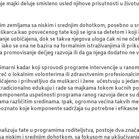
e majki deluje smisleno usled njihove prisutnosti u životu
m zemljama sa niskim i srednjim dohotkom, posebno u sr
škarca kao posvećenog tate koji se igra sa detetom i koji 
je uobičajena, dok se takva njegova uloga čak ni ne očeku
iako se ona ne bazira na formalnim istraživanjima ili pri
 promovisanje dečjeg razvoja ili da ga njega dodatno ne vrš
imarni kadar koji sprovodi programe intervencije u ranom 
reč o lokalnim volonterima ili zdravstvenim profesionalc
čajeno i prihvatljivo da muškarci i žene učestvuju u jedan
 tradicionalno edukuju i rade sa majkama tokom kućnih pos
a komponenta uspešnosti programa ranog razvoja dece su 
a različitim sredinama. Ipak, ogromna većina takvih metod
poznato koje komponente sadržaja su potrebne i efikasne 
lizuju tate u programima roditeljstva, postoje dva znača
a niskim i srednjim dohotkom, sa fokusom na uključivanj