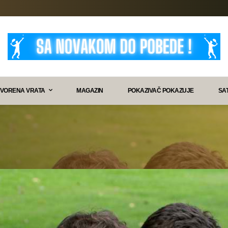
VORENA VRATA
MAGAZIN
POKAZIVAČ POKAZUJE
SA