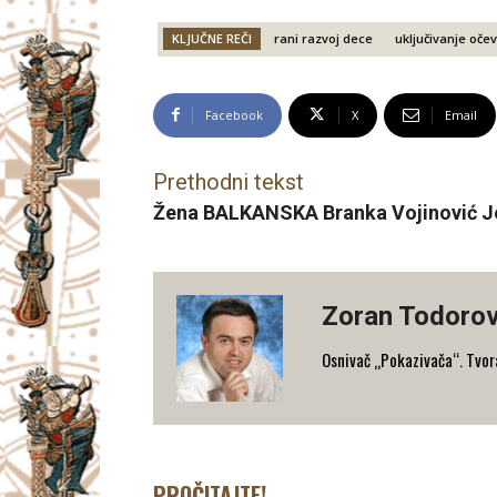
KLJUČNE REČI
rani razvoj dece
uključivanje oče
Facebook
X
Email
Prethodni tekst
Žena BALKANSKA Branka Vojinović J
Zoran Todorov
Osnivač „Pokazivača“. Tvorac
PROČITAJTE!