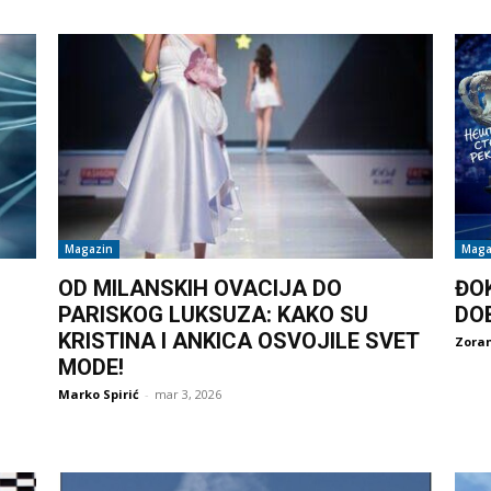
Magazin
Maga
OD MILANSKIH OVACIJA DO
ĐO
PARISKOG LUKSUZA: KAKO SU
DO
KRISTINA I ANKICA OSVOJILE SVET
Zoran
MODE!
Marko Spirić
-
mar 3, 2026