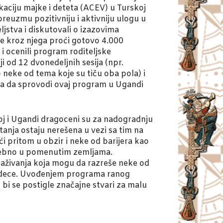
kaciju majke i deteta (ACEV) u Turskoj
euzmu pozitivniju i aktivniju ulogu u
jstva i diskutovali o izazovima
e kroz njega proći gotovo 4.000
 i ocenili program roditeljske
i od 12 dvonedeljnih sesija (npr.
o neke od tema koje su tiču oba pola) i
vlja da sprovodi ovaj program u Ugandi
koj i Ugandi dragoceni su za nadogradnju
tanja ostaju nerešena u vezi sa tim na
i pritom u obzir i neke od barijera kao
 posebno u pomenutim zemljama.
raživanja koja mogu da razreše neke od
ja dece. Uvođenjem programa ranog
 bi se postigle značajne stvari za malu