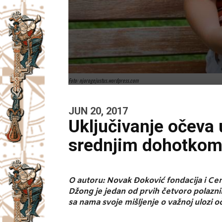
Foto: njorogejustus.wordpress.com
JUN 20, 2017
Uključivanje očeva 
srednjim dohotko
O autoru: Novak Đoković fondacija i Cen
Džong je jedan od prvih četvoro polazn
sa nama svoje mišljenje o važnoj ulozi 