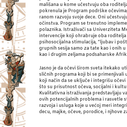
mališana u kome učestvuju oba roditelja
pokrenula je Program podrške očevima, 
ranom razvoju svoje dece. Oni učestvuju
očinstva. Program se trenutno implemen
polaznika. Istraživači sa Univerziteta Me
intervencije koji ohrabruje oba roditelj
psihosocijalna stimulacija, “ljubav i po
grupnih sesija samo za tate kao i onih u
kao i drugim zeljama podsaharske Afrik
Jasno je da očevi širom sveta itekako u
sličnih programa koji bi se primenjivali
koji način da se uključe i integrišu oče
što su prisutnost očeva, socijalni i kul
Kvalitativna istraživanja predstavljaju
ovih potencijalnih problema i rasvetle
razvoja i usluga koje u većoj meri integ
decu, majke, očeve, porodice, i njhove z