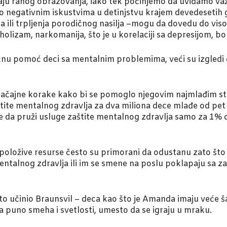
čaju ranog obrazovanja, iako tek počinjemo da uviđamo va
a o negativnim iskustvima u detinjstvu krajem devedesetih
a ili trpljenja porodičnog nasilja –mogu da dovedu do vis
olizam, narkomanija, što je u korelaciji sa depresijom, b
učnu pomoć deci sa mentalnim problemima, veći su izgledi d
načajne korake kako bi se pomoglo njegovim najmlađim sta
tite mentalnog zdravlja za dva miliona dece mlađe od pet 
 da pruži usluge zaštite mentalnog zdravlja samo za 1% 
raspoložive resurse često su primorani da odustanu zato št
ntalnog zdravlja ili im se smene na poslu poklapaju sa 
 to učinio Braunsvil – deca kao što je Amanda imaju veće 
sa puno smeha i svetlosti, umesto da se igraju u mraku.