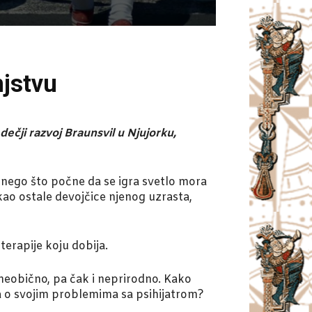
njstvu
ečji razvoj Braunsvil u Njujorku,
e nego što počne da se igra svetlo mora
kao ostale devojčice njenog uzrasta,
erapije koju dobija.
neobično, pa čak i neprirodno. Kako
a o svojim problemima sa psihijatrom?