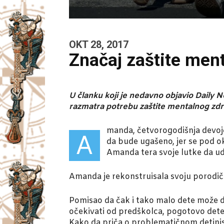
OKT 28, 2017
Značaj zaštite ment
U članku koji je nedavno objavio Daily N
razmatra potrebu zaštite mentalnog zdr
manda, četvorogodišnja devojči
A
da bude ugašeno, jer se pod o
Amanda tera svoje lutke da uda
Amanda je rekonstruisala svoju porodičn
Pomisao da čak i tako malo dete može da
očekivati od predškolca, pogotovo dete
Kako da priča o problematičnom detinjst