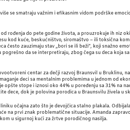
ve više se smatraju važnim i efikasnim vidom podrške emo
d rođenja do pete godine života, a prouzrokuje ih niz okid
su kod kuće, beskućništvo, siromaštvo – ili toksična kom
a često zauzimaju stav „bori se ili beži“, koji snažno emot
ogrešno da se interpretiraju, zbog čega su deca koja sa
vootvoreni centar za dečji razvoj Braunsvil u Bruklinu, na
pomaganje deci sa mentalnim problemima u jednom od ekon
e opšte stope i iznosi oko 44% u poređenju sa 31% na nac
tite dece, dok je polovina porodica u Braunsvilu živela u 
ku očajna zato što je devojčica stalno plakala. Odbijala 
d kuće na prvi znak problematične situacije. Amanda zapravo
jkom u sigurnoj kući za žrtve porodičnog nasilja.