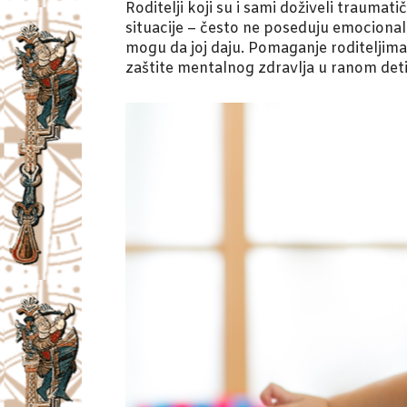
Roditelji koji su i sami doživeli traumat
situacije – često ne poseduju emocionaln
mogu da joj daju. Pomaganje roditeljima
zaštite mentalnog zdravlja u ranom deti