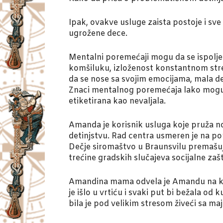
Ipak, ovakve usluge zaista postoje i s
ugrožene dece.
Mentalni poremećaji mogu da se ispolje o
komšiluku, izloženost konstantnom stre
da se nose sa svojim emocijama, mala dec
Znaci mentalnog poremećaja lako mogu p
etiketirana kao nevaljala.
Amanda je korisnik usluga koje pruža no
detinjstvu. Rad centra usmeren je na 
Dečje siromaštvo u Braunsvilu premašuj
trećine gradskih slučajeva socijalne zaš
Amandina mama odvela je Amandu na klini
je išlo u vrtiću i svaki put bi bežala o
bila je pod velikim stresom živeći sa ma