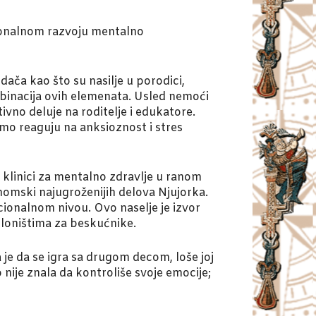
cionalnom razvoju mentalno
ača kao što su nasilje u porodici,
binacija ovih elemenata. Usled nemoći
ivno deluje na roditelje i edukatore.
mo reaguju na anksioznost i stres
 klinici za mentalno zdravlje u ranom
omski najugroženijih delova Njujorka.
ionalnom nivou. Ovo naselje je izvor
skloništima za beskućnike.
je da se igra sa drugom decom, loše joj
 nije znala da kontroliše svoje emocije;