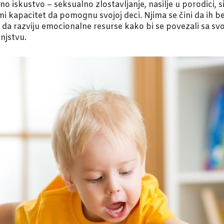
ično iskustvo – seksualno zlostavljanje, nasilje u porodici, 
i kapacitet da pomognu svojoj deci. Njima se čini da ih be
 da razviju emocionalne resurse kako bi se povezali sa svo
njstvu.