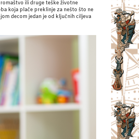
siromaštvo ili druge teške životne
ba koja plače preklinje za nešto što ne
jom decom jedan je od ključnih ciljeva