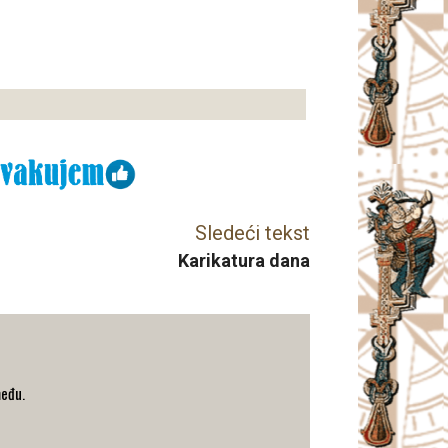
Sledeći tekst
Karikatura dana
među.