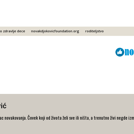
o zdravlje dece
novakdjokovicfoundation.org
roditeljstvo
Viber
ReddIt
ić
 novakovanja. Čovek koji od života želi sve ili ništa, a trenutno živi negde iz