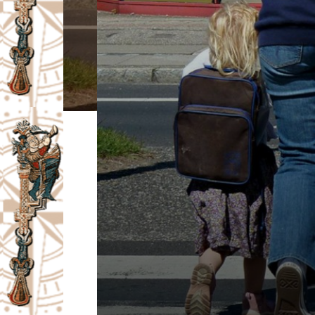
I
V
A
Č