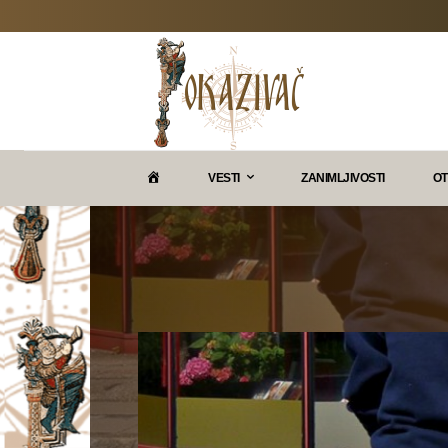
P
VESTI
ZANIMLJIVOSTI
OT
O
K
A
Z