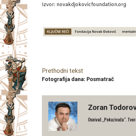
Izvor: novakdjokovicfoundation.org
KLJUČNE REČI
Fondacija Novak Đoković
mentaln
Facebook
X
Email
Prethodni tekst
Fotografija dana: Posmatrač
Zoran Todorov
Osnivač „Pokazivača“. Tvorac