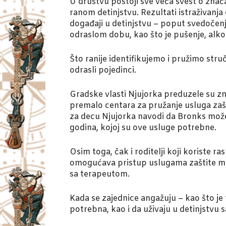
U društvu postoji sve veća svest o zna
ranom detinjstvu. Rezultati istraživanj
događaji u detinjstvu – poput svedočenj
odraslom dobu, kao što je pušenje, alkoh
Što ranije identifikujemo i pružimo str
odrasli pojedinci.
Gradske vlasti Njujorka preduzele su z
premalo centara za pružanje usluga zaš
za decu Njujorka navodi da Bronks može
godina, kojoj su ove usluge potrebne.
Osim toga, čak i roditelji koji koriste 
omogućava pristup uslugama zaštite me
sa terapeutom.
Kada se zajednice angažuju – kao što je
potrebna, kao i da uživaju u detinjstvu 