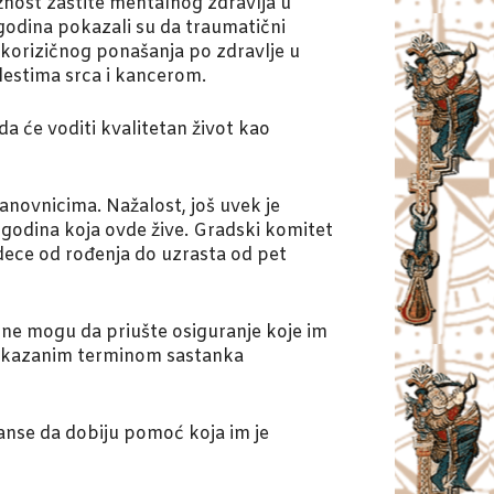
žnost zaštite mentalnog zdravlja u
 godina pokazali su da traumatični
okorizičnog ponašanja po zdravlje u
olestima srca i kancerom.
a će voditi kvalitetan život kao
novnicima. Nažalost, još uvek je
godina koja ovde žive. Gradski komitet
dece od rođenja do uzrasta od pet
o ne mogu da priušte osiguranje koje im
zakazanim terminom sastanka
šanse da dobiju pomoć koja im je