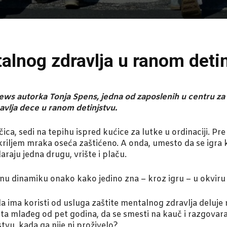
alnog zdravlja u ranom deti
ews autorka Tonja Spens, jedna od zaposlenih u centru za d
avlja dece u ranom detinjstvu.
ca, sedi na tepihu ispred kućice za lutke u ordinaciji. Pr
kriljem mraka oseća zaštićeno. A onda, umesto da se igra 
raju jedna drugu, vrište i plaču.
u dinamiku onako kako jedino zna – kroz igru – u okviru t
 ima koristi od usluga zaštite mentalnog zdravlja deluje 
ta mlađeg od pet godina, da se smesti na kauč i razgovar
vu, kada ga nije ni proživelo?