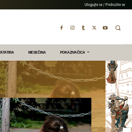
Ulogujte se / Pridružite se
TATATIRA
MESEČINA
POKAZIVAČICA