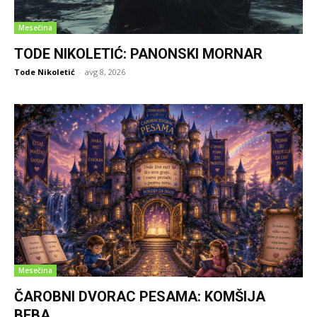
Mesečina
TODE NIKOLETIĆ: PANONSKI MORNAR
Tode Nikoletić
-
avg 8, 2026
Mesečina
ČAROBNI DVORAC PESAMA: KOMŠIJA
BEBA