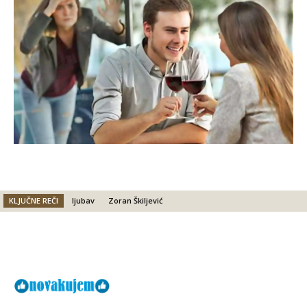
KLJUČNE REČI
ljubav
Zoran Škiljević
Facebook
X
Email