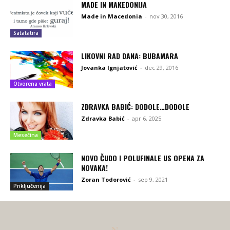
MADE IN MAKEDONIJA
Made in Macedonia
-
nov 30, 2016
Satatatira
LIKOVNI RAD DANA: BUBAMARA
Jovanka Ignjatović
-
dec 29, 2016
Otvorena vrata
ZDRAVKA BABIĆ: DODOLE…DODOLE
Zdravka Babić
-
apr 6, 2025
Mesečina
NOVO ČUDO I POLUFINALE US OPENA ZA
NOVAKA!
Zoran Todorović
-
sep 9, 2021
Priključenija