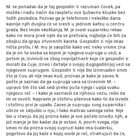
M. se ponadao da je taj gospodin V. razuman čovek, pa
možda i nađu način da raspletu ovo ljubavno klupko bez
težih posledica. Pozvao ga je telefonom i nekoliko dana
kasnije njih dvojica će se sresti u jednom kafeu u centru
grada. Bez imalo okolišanja, M. je svom suparniku rekao
kako ne mora pred njim da se pretvara, najbolje će biti za
obojicu da igraju otvorenih karata. Gospodin V. nije imao
ništa protiv, i M. mu je saopštio kako već neko vreme zna
da je on ta osoba sa kojom je njegova supruga u vezi, a
potom je, izvinivši se zbog neprijatnosti koje će gospodin V.
morati da čuje, izneo i detalje o svojoj dugogodišnjoj vezi sa
njegovom suprugom. Gospodin V. nije bio iznenađen onim
što je čuo, ali nije imao kud, priznao je kako je zaveo N.
pošto je saznao da ga supruga vara sa izvesnim M. –
upravo tim što sad sedi preko puta njega i upija svaku
njegovu reč – i kako je saznavši za njihovu vezu, rešio da
im se osveti. Napravio je stotinu planova kako to da izvede
i stotinu prvi je upalio. Zaveo je suprugu svog suparnika i
ubrzo se zaljubio u nju, i tako matirao samoga sebe. Nije
bio u stanju da joj prizna kako je sve počelo izneđu njih, a
još manje je bio kadar da je ostavi. A, povrh svega, nije
smeo ni da prizna svojoj supruzi kako ima švalerku,
pogotovo da joj kaže o kojoj osobi je reč, strahujući da će,