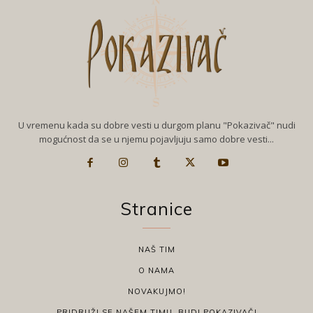
U vremenu kada su dobre vesti u durgom planu "Pokazivač" nudi
mogućnost da se u njemu pojavljuju samo dobre vesti...
Stranice
NAŠ TIM
O NAMA
NOVAKUJMO!
PRIDRUŽI SE NAŠEM TIMU, BUDI POKAZIVAČ!