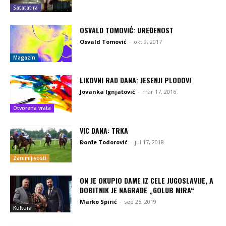
Satatatira
OSVALD TOMOVIĆ: UREĐENOST
Osvald Tomović
-
okt 9, 2017
Magazin
LIKOVNI RAD DANA: JESENJI PLODOVI
Jovanka Ignjatović
-
mar 17, 2016
Otvorena vrata
VIC DANA: TRKA
Đorđe Todorović
-
jul 17, 2018
Zanimljivosti
ON JE OKUPIO DAME IZ CELE JUGOSLAVIJE, A
DOBITNIK JE NAGRADE „GOLUB MIRA“
Marko Spirić
-
sep 25, 2019
Kultura