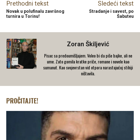
Prethodni tekst
Sledeći tekst
Novak u polufinalu završnog
Stradanje i savest, po
turnira u Torinu!
Šabuteu
Zoran Škiljević
Pisac sa predoumišljajem. Voleo bi da piše bajke, ali ne
ume. Zato gomila kratke priče, romane i novele kao
sumanut. Kao svojevrstan vid otpora narastajućoj stihiji
ništavila.
PROČITAJTE!