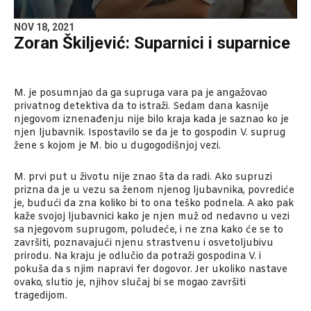
NOV 18, 2021
Zoran Škiljević: Suparnici i suparnice
M. je posumnjao da ga supruga vara pa je angažovao
privatnog detektiva da to istraži. Sedam dana kasnije
njegovom iznenađenju nije bilo kraja kada je saznao ko je
njen ljubavnik. Ispostavilo se da je to gospodin V. suprug
žene s kojom je M. bio u dugogodišnjoj vezi.
M. prvi put u životu nije znao šta da radi. Ako supruzi
prizna da je u vezu sa ženom njenog ljubavnika, povrediće
je, budući da zna koliko bi to ona teško podnela. A ako pak
kaže svojoj ljubavnici kako je njen muž od nedavno u vezi
sa njegovom suprugom, poludeće, i ne zna kako će se to
završiti, poznavajući njenu strastvenu i osvetoljubivu
prirodu. Na kraju je odlučio da potraži gospodina V. i
pokuša da s njim napravi fer dogovor. Jer ukoliko nastave
ovako, slutio je, njihov slučaj bi se mogao završiti
tragedijom.