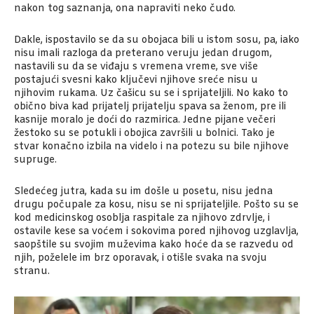
nakon tog saznanja, ona napraviti neko čudo.
Dakle, ispostavilo se da su obojaca bili u istom sosu, pa, iako
nisu imali razloga da preterano veruju jedan drugom,
nastavili su da se viđaju s vremena vreme, sve više
postajući svesni kako ključevi njihove sreće nisu u
njihovim rukama. Uz čašicu su se i sprijateljili. No kako to
obično biva kad prijatelj prijatelju spava sa ženom, pre ili
kasnije moralo je doći do razmirica. Jedne pijane večeri
žestoko su se potukli i obojica završili u bolnici. Tako je
stvar konačno izbila na videlo i na potezu su bile njihove
supruge.
Sledećeg jutra, kada su im došle u posetu, nisu jedna
drugu počupale za kosu, nisu se ni sprijateljile. Pošto su se
kod medicinskog osoblja raspitale za njihovo zdrvlje, i
ostavile kese sa voćem i sokovima pored njihovog uzglavlja,
saopštile su svojim muževima kako hoće da se razvedu od
njih, poželele im brz oporavak, i otišle svaka na svoju
stranu.