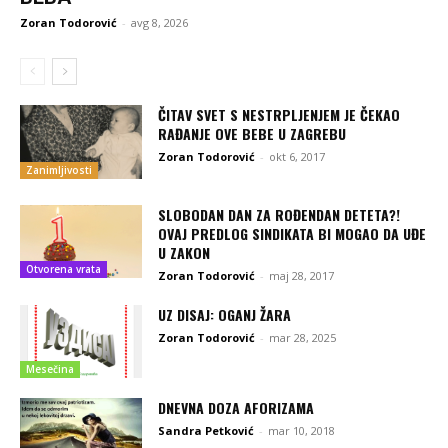
Zoran Todorović
-
avg 8, 2026
ČITAV SVET S NESTRPLJENJEM JE ČEKAO
RAĐANJE OVE BEBE U ZAGREBU
Zoran Todorović
-
okt 6, 2017
Zanimljivosti
SLOBODAN DAN ZA ROĐENDAN DETETA?!
OVAJ PREDLOG SINDIKATA BI MOGAO DA UĐE
U ZAKON
Otvorena vrata
Zoran Todorović
-
maj 28, 2017
UZ DISAJ: OGANJ ŽARA
Zoran Todorović
-
mar 28, 2025
Mesečina
DNEVNA DOZA AFORIZAMA
Sandra Petković
-
mar 10, 2018