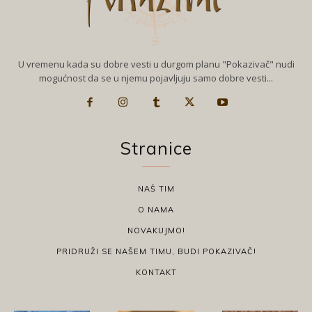
U vremenu kada su dobre vesti u durgom planu "Pokazivač" nudi
mogućnost da se u njemu pojavljuju samo dobre vesti...
Stranice
NAŠ TIM
O NAMA
NOVAKUJMO!
PRIDRUŽI SE NAŠEM TIMU, BUDI POKAZIVAČ!
KONTAKT