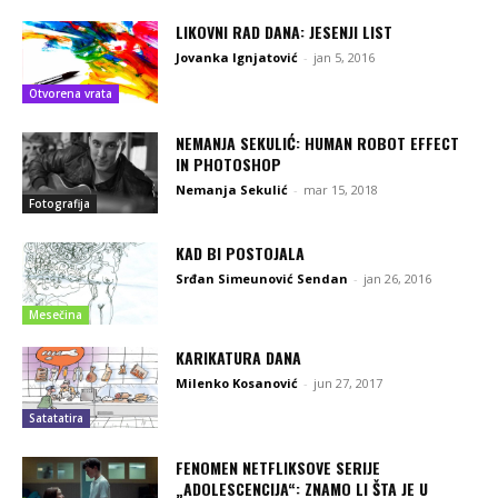
LIKOVNI RAD DANA: JESENJI LIST
Jovanka Ignjatović
-
jan 5, 2016
Otvorena vrata
NEMANJA SEKULIĆ: HUMAN ROBOT EFFECT
IN PHOTOSHOP
Nemanja Sekulić
-
mar 15, 2018
Fotografija
KAD BI POSTOJALA
Srđan Simeunović Sendan
-
jan 26, 2016
Mesečina
KARIKATURA DANA
Milenko Kosanović
-
jun 27, 2017
Satatatira
FENOMEN NETFLIKSOVE SERIJE
„ADOLESCENCIJA“: ZNAMO LI ŠTA JE U