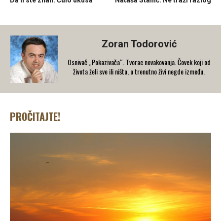
Zoran Todorović
Osnivač „Pokazivača“. Tvorac novakovanja. Čovek koji od
života želi sve ili ništa, a trenutno živi negde između.
PROČITAJTE!