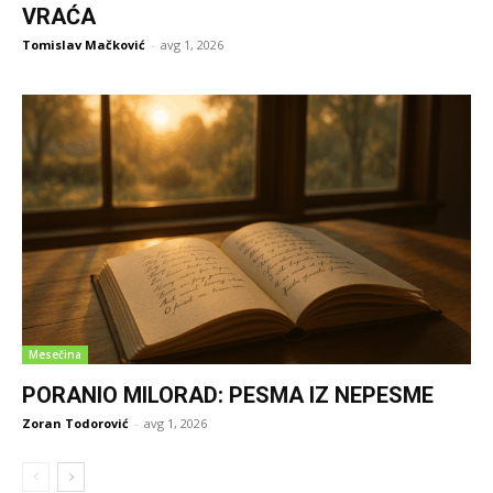
VRAĆA
Tomislav Mačković
-
avg 1, 2026
Mesečina
PORANIO MILORAD: PESMA IZ NEPESME
Zoran Todorović
-
avg 1, 2026