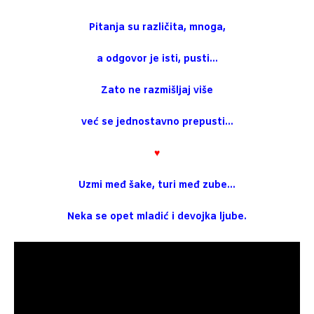
Pitanja su različita, mnoga,
a odgovor je isti, pusti…
Zato ne razmišljaj više
već se jednostavno prepusti…
♥
Uzmi međ šake, turi međ zube…
Neka se opet mladić i devojka ljube.