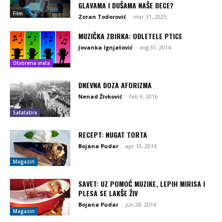
GLAVAMA I DUŠAMA NAŠE DECE?
Film
Zoran Todorović
-
mar 31, 2025
MUZIČKA ZBIRKA: ODLETELE PTICE
Jovanka Ignjatović
-
avg 31, 2014
Otvorena vrata
DNEVNA DOZA AFORIZMA
Nenad Živković
-
feb 9, 2016
Satatatira
RECEPT: NUGAT TORTA
Bojana Pudar
-
apr 10, 2014
Magazin
SAVET: UZ POMOĆ MUZIKE, LEPIH MIRISA I
PLESA SE LAKŠE ŽIV
Bojana Pudar
-
jun 28, 2014
Magazin