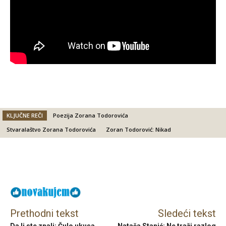
KLJUČNE REČI
Poezija Zorana Todorovića
Stvaralaštvo Zorana Todorovića
Zoran Todorović: Nikad
Facebook
X
Email
Prethodni tekst
Sledeći tekst
Da li ste znali: Čulo ukusa
Nataša Stanić: Ne traži razlog