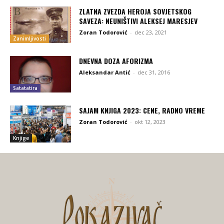
ZLATNA ZVEZDA HEROJA SOVJETSKOG
SAVEZA: NEUNIŠTIVI ALEKSEJ MARESJEV
Zoran Todorović
-
dec 23, 2021
Zanimljivosti
DNEVNA DOZA AFORIZMA
Aleksandar Antić
-
dec 31, 2016
Satatatira
SAJAM KNJIGA 2023: CENE, RADNO VREME
Zoran Todorović
-
okt 12, 2023
Knjige