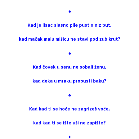
♠
Kad je lisac slasno pile pustio niz put,
kad mačak malu mišicu ne stavi pod zub krut?
♠
Kad čovek u senu ne sobali ženu,
kad deka u mraku propusti baku?
♣
Kad kad ti se hoće ne zagrizeš voće,
kad kad ti se ište uši ne zapište?
♦