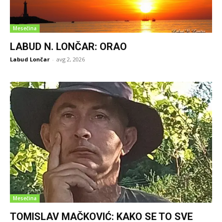
Mesečina
LABUD N. LONČAR: ORAO
Labud Lončar
-
avg 2, 2026
Mesečina
TOMISLAV MAČKOVIĆ: KAKO SE TO SVE