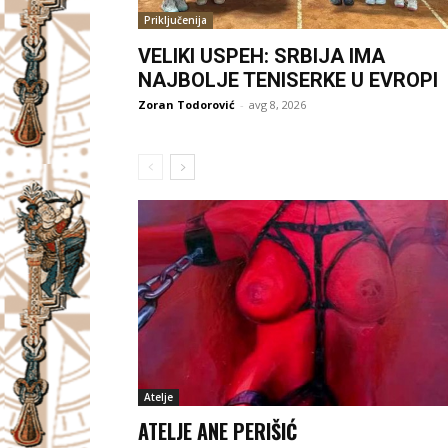
Priključenija
VELIKI USPEH: SRBIJA IMA
NAJBOLJE TENISERKE U EVROPI
Zoran Todorović
-
avg 8, 2026
Atelje
ATELJE ANE PERIŠIĆ