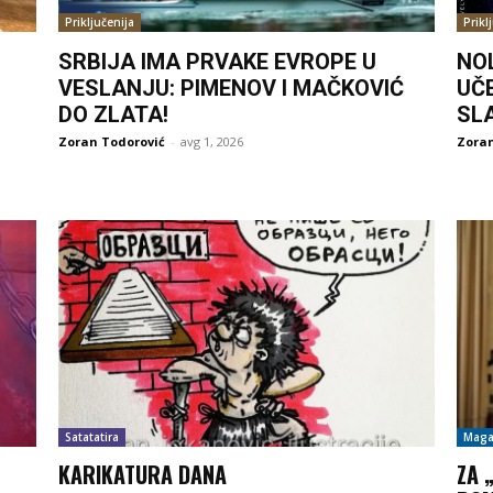
Priključenija
Prikl
SRBIJA IMA PRVAKE EVROPE U
NO
VESLANJU: PIMENOV I MAČKOVIĆ
UČ
DO ZLATA!
SL
Zoran Todorović
-
avg 1, 2026
Zoran
Satatatira
Maga
KARIKATURA DANA
ZA 