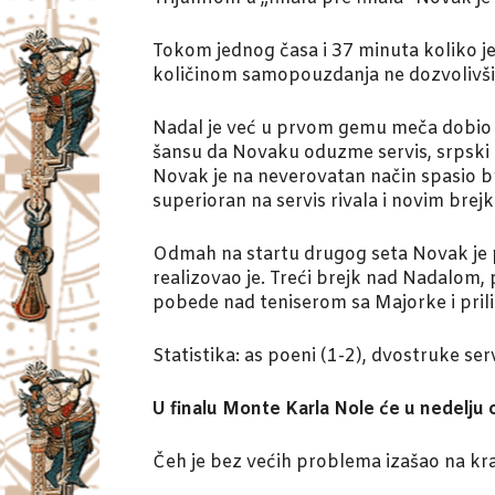
Tokom jednog časa i 37 minuta koliko je
količinom samopouzdanja ne dozvolivši 
Nadal je već u prvom gemu meča dobio pr
šansu da Novaku oduzme servis, srpski t
Novak je na neverovatan način spasio br
superioran na servis rivala i novim brejk
Odmah na startu drugog seta Novak je 
realizovao je. Treći brejk nad Nadalom,
pobede nad teniserom sa Majorke i prilik
Statistika: as poeni (1-2), dvostruke se
U finalu Monte Karla Nole će u nedelju 
Čeh je bez većih problema izašao na kr