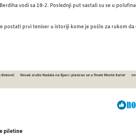
diha vodi sa 18-2. Poslednji put sastali su se u polufina
 postati prvi teniser u istoriji kome je pošlo za rukom da 
 Đoković
Novak srušio Nadala na šljaci i plasirao se u finale Monte Karla!
no
Viber
ReddIt
 piletine