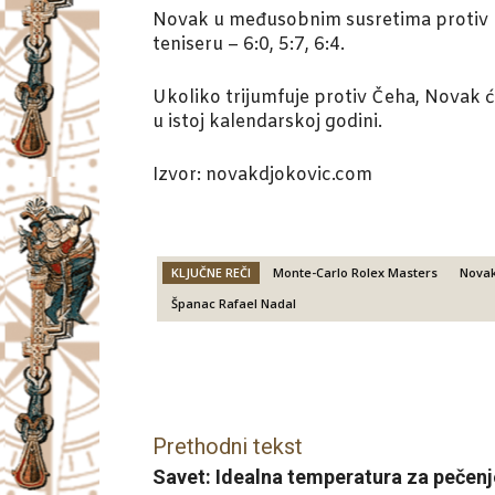
Novak u međusobnim susretima protiv Ber
teniseru – 6:0, 5:7, 6:4.
Ukoliko trijumfuje protiv Čeha, Novak će
u istoj kalendarskoj godini.
Izvor: novakdjokovic.com
KLJUČNE REČI
Monte-Carlo Rolex Masters
Novak
Španac Rafael Nadal
Facebook
X
Email
Prethodni tekst
Savet: Idealna temperatura za pečenje