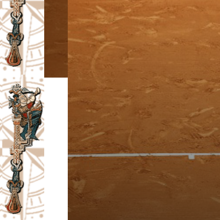
I
V
A
Č