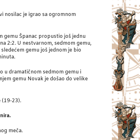
vi nosilac je igrao sa ogromnom
ćem gemu Španac propustio još jednu
čio na 2:2. U nestvarnom, sedmom gemu,
 U sledećem gemu još jednom je bio
minuta.
ekao u dramatičnom sedmom gemu i
ednjem gemu Novak je došao do velike
 (19-23).
nira.
lnog meča.