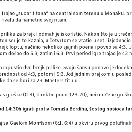
 trajao „sudar titana“ na centralnom terenu u Monaku, pr
rivalu da nametne svoj ritam.
iliku za brejk i odmah je iskoristio. Nakon što je u tre
eniser je to kaznio, u četvrtom se vratio u set i izjedna
ejk loptu, načinio nekoliko sjajnih poena i poveo sa 4:3.
om došao do 5:3, zatim i 6:3. Prvi period igre trajao je 43 
propustio dve brejk prilike. Svoju šansu ponovo je doč
 prednost od 4:3, potom i 5:3. Još jednim brejkom u posl
e da se bori za 23. Masters titulu.
rvis greške (0-3), direktni poeni (23-20), neiznuđene greške
od 14:30h igrati protiv Tomaša Berdiha, šestog nosioca tur
aj sa Gaelom Monfisom (6:1, 6:4) u okviru prvog polufina