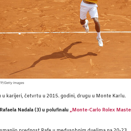
AFP/Getty Images
u u karijeri, četvrtu u 2015. godini, drugu u Monte Karlu.
 Rafaela Nadala (3) u polufinalu
„Monte-Carlo Rolex Maste
je smanjio prednost Rafe u međusobnim duelima na 20-23.