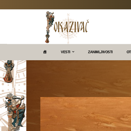
P
VESTI
ZANIMLJIVOSTI
OT
O
K
A
Z