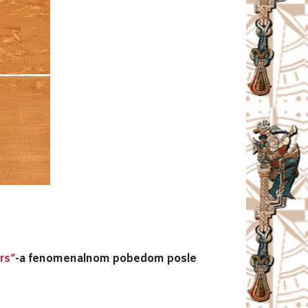
rs“
-a fenomenalnom pobedom posle