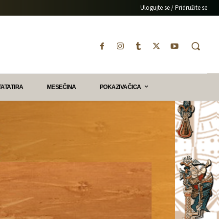
Ulogujte se / Pridružite se
TATATIRA
MESEČINA
POKAZIVAČICA