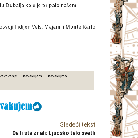
lu Dubaija koje je pripalo našem
osvoji Indijen Vels, Majami i Monte Karlo
vakovanje
novakujem
novakujmo
Sledeći tekst
Da li ste znali: Ljudsko telo svetli