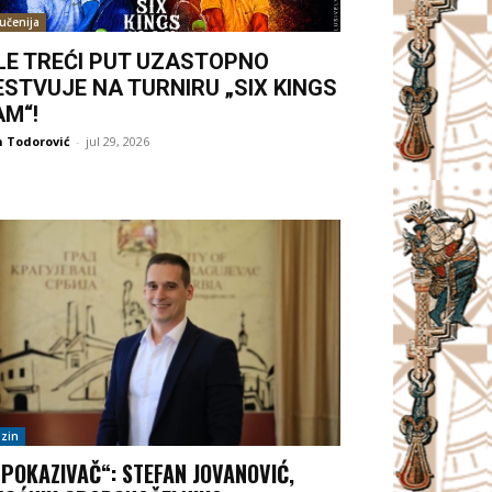
jučenija
LE TREĆI PUT UZASTOPNO
ESTVUJE NA TURNIRU „SIX KINGS
AM“!
 Todorović
-
jul 29, 2026
zin
„POKAZIVAČ“: STEFAN JOVANOVIĆ,