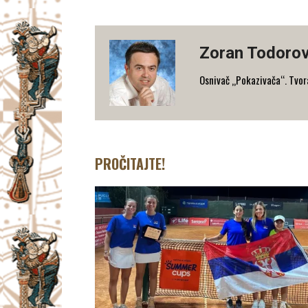
Zoran Todorov
Osnivač „Pokazivača“. Tvorac
PROČITAJTE!