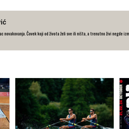
ić
 novakovanja. Čovek koji od života želi sve ili ništa, a trenutno živi negde iz