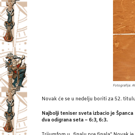
Fotografija: 
Novak će se u nedelju boriti za 52. titul
Najbolji teniser sveta izbacio je Španca
dva odigrana seta – 6:3, 6:3.
Trijumfom u „finalu pre finala“ Novak 