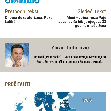
Prethodni tekst
Sledeći tekst
Dnevna doza aforizma: Peko
Muni – večna muza Paje
Laličić
Jovanovića bila je njegova 33
godine mlađa žena
Zoran Todorović
Osnivač „Pokazivača“. Tvorac novakovanja. Čovek koji od
života želi sve ili ništa, a trenutno živi negde između.
PROČITAJTE!