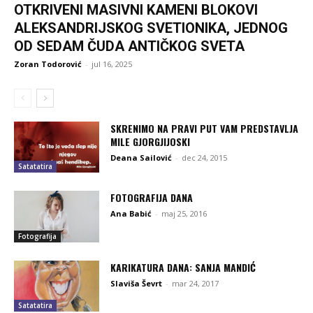
OTKRIVENI MASIVNI KAMENI BLOKOVI
ALEKSANDRIJSKOG SVETIONIKA, JEDNOG
OD SEDAM ČUDA ANTIČKOG SVETA
Zoran Todorović
-
jul 16, 2025
SKRENIMO NA PRAVI PUT VAM PREDSTAVLJA
MILE GJORGJIJOSKI
Deana Sailović
-
dec 24, 2015
Satatatira
FOTOGRAFIJA DANA
Ana Babić
-
maj 25, 2016
Fotografija
KARIKATURA DANA: SANJA MANDIĆ
Slaviša Ševrt
-
mar 24, 2017
Satatatira