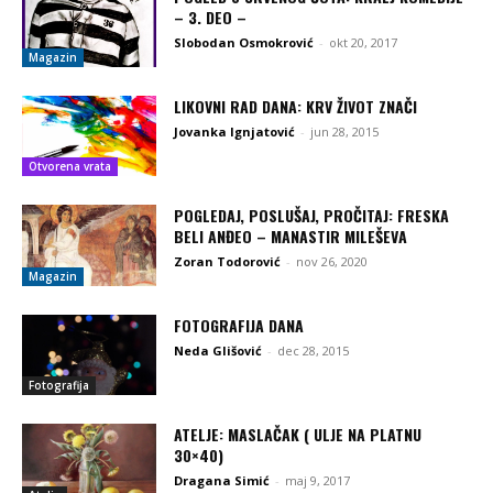
– 3. DEO –
Slobodan Osmokrović
-
okt 20, 2017
Magazin
LIKOVNI RAD DANA: KRV ŽIVOT ZNAČI
Jovanka Ignjatović
-
jun 28, 2015
Otvorena vrata
POGLEDAJ, POSLUŠAJ, PROČITAJ: FRESKA
BELI ANĐEO – MANASTIR MILEŠEVA
Zoran Todorović
-
nov 26, 2020
Magazin
FOTOGRAFIJA DANA
Neda Glišović
-
dec 28, 2015
Fotografija
ATELJE: MASLAČAK ( ULJE NA PLATNU
30×40)
Dragana Simić
-
maj 9, 2017