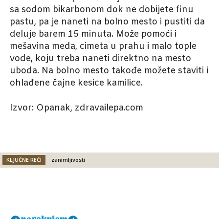
sa sodom bikarbonom dok ne dobijete finu
pastu, pa je naneti na bolno mesto i pustiti da
deluje barem 15 minuta. Može pomoći i
mešavina meda, cimeta u prahu i malo tople
vode, koju treba naneti direktno na mesto
uboda. Na bolno mesto takođe možete staviti i
ohlađene čajne kesice kamilice.
Izvor: Opanak, zdravailepa.com
KLJUČNE REČI
zanimljivosti
Facebook
X
Email
Viber