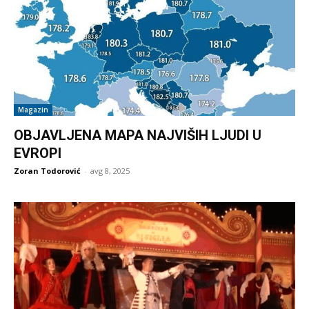
Magazin
OBJAVLJENA MAPA NAJVIŠIH LJUDI U
EVROPI
Zoran Todorović
-
avg 8, 2025