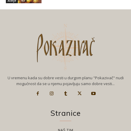
Atelje
U vremenu kada su dobre vesti u durgom planu "Pokazivač" nudi
mogućnost da se u njemu pojavljuju samo dobre vesti...
Stranice
NAŠ TIM