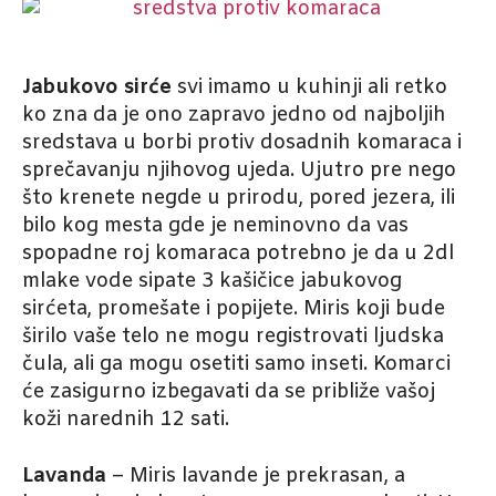
Jabukovo sirće
svi imamo u kuhinji ali retko
ko zna da je ono zapravo jedno od najboljih
sredstava u borbi protiv dosadnih komaraca i
sprečavanju njihovog ujeda. Ujutro pre nego
što krenete negde u prirodu, pored jezera, ili
bilo kog mesta gde je neminovno da vas
spopadne roj komaraca potrebno je da u 2dl
mlake vode sipate 3 kašičice jabukovog
sirćeta, promešate i popijete. Miris koji bude
širilo vaše telo ne mogu registrovati ljudska
čula, ali ga mogu osetiti samo inseti. Komarci
će zasigurno izbegavati da se približe vašoj
koži narednih 12 sati.
Lavanda
– Miris lavande je prekrasan, a