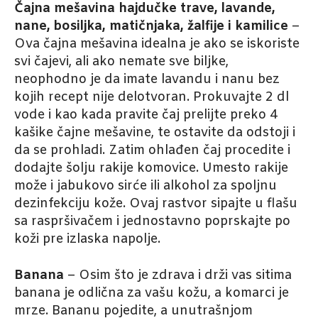
Čajna mešavina hajdučke trave, lavande,
nane, bosiljka, matičnjaka, žalfije i kamilice
–
Ova čajna mešavina idealna je ako se iskoriste
svi čajevi, ali ako nemate sve biljke,
neophodno je da imate lavandu i nanu bez
kojih recept nije delotvoran. Prokuvajte 2 dl
vode i kao kada pravite čaj prelijte preko 4
kašike čajne mešavine, te ostavite da odstoji i
da se prohladi. Zatim ohlađen čaj procedite i
dodajte šolju rakije komovice. Umesto rakije
može i jabukovo sirće ili alkohol za spoljnu
dezinfekciju kože. Ovaj rastvor sipajte u flašu
sa raspršivačem i jednostavno poprskajte po
koži pre izlaska napolje.
Banana
– Osim što je zdrava i drži vas sitima
banana je odlična za vašu kožu, a komarci je
mrze. Bananu pojedite, a unutrašnjom