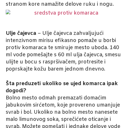
stranom kore namažite delove ruku i nogu.
Ulje čajevca
– Ulje čajevca zahvaljujući
intenzivnom mirisu efikasno pomaže u borbi
protiv komaraca te smiruje mesto uboda. 140
ml vode pomešajte s 60 ml ulja čajevca, smesu
ulijte u bocu s raspršivačem, protresite i
poprskajte kožu barem jednom dnevno.
Šta preduzeti ukoliko se ujed komarca ipak
dogodi?
Bolno mesto odmah premazati domaćim
jabukovim sirćetom, koje provereno umanjuje
svrab i bol. Ukoliko na bolno mesto nanesete
malo limunovog soka, sprečićete oticanje i
svrab. Možete pomešati i jednake delove vode