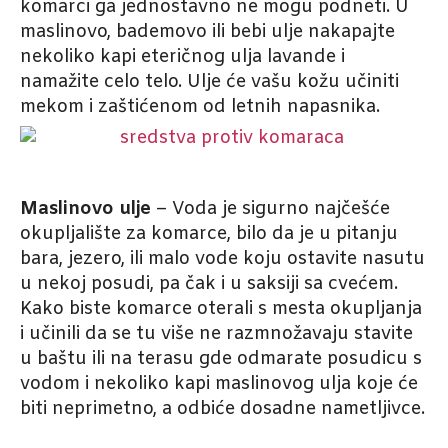
komarci ga jednostavno ne mogu podneti. U
maslinovo, bademovo ili bebi ulje nakapajte
nekoliko kapi eteričnog ulja lavande i
namažite celo telo. Ulje će vašu kožu učiniti
mekom i zaštićenom od letnih napasnika.
Maslinovo ulje
– Voda je sigurno najčešće
okupljalište za komarce, bilo da je u pitanju
bara, jezero, ili malo vode koju ostavite nasutu
u nekoj posudi, pa čak i u saksiji sa cvećem.
Kako biste komarce oterali s mesta okupljanja
i učinili da se tu više ne razmnožavaju stavite
u baštu ili na terasu gde odmarate posudicu s
vodom i nekoliko kapi maslinovog ulja koje će
biti neprimetno, a odbiće dosadne nametljivce.