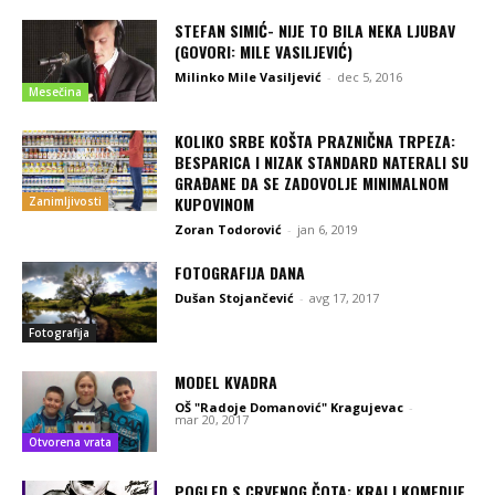
STEFAN SIMIĆ- NIJE TO BILA NEKA LJUBAV
(GOVORI: MILE VASILJEVIĆ)
Milinko Mile Vasiljević
-
dec 5, 2016
Mesečina
KOLIKO SRBE KOŠTA PRAZNIČNA TRPEZA:
BESPARICA I NIZAK STANDARD NATERALI SU
GRAĐANE DA SE ZADOVOLJE MINIMALNOM
KUPOVINOM
Zanimljivosti
Zoran Todorović
-
jan 6, 2019
FOTOGRAFIJA DANA
Dušan Stojančević
-
avg 17, 2017
Fotografija
MODEL KVADRA
OŠ "Radoje Domanović" Kragujevac
-
mar 20, 2017
Otvorena vrata
POGLED S CRVENOG ČOTA: KRALJ KOMEDIJE