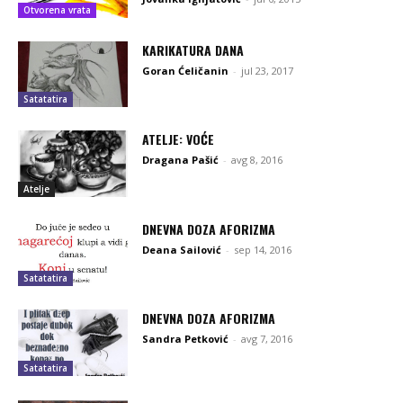
Otvorena vrata
KARIKATURA DANA
Goran Ćeličanin
-
jul 23, 2017
Satatatira
ATELJE: VOĆE
Dragana Pašić
-
avg 8, 2016
Atelje
DNEVNA DOZA AFORIZMA
Deana Sailović
-
sep 14, 2016
Satatatira
DNEVNA DOZA AFORIZMA
Sandra Petković
-
avg 7, 2016
Satatatira