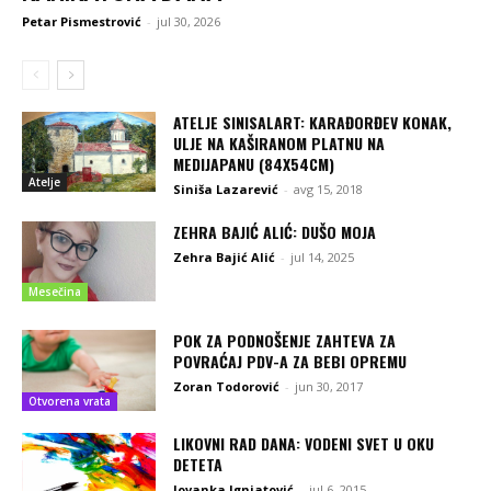
Petar Pismestrović
-
jul 30, 2026
ATELJE SINISALART: KARAĐORĐEV KONAK,
ULJE NA KAŠIRANOM PLATNU NA
MEDIJAPANU (84X54CM)
Atelje
Siniša Lazarević
-
avg 15, 2018
ZEHRA BAJIĆ ALIĆ: DUŠO MOJA
Zehra Bajić Alić
-
jul 14, 2025
Mesečina
POK ZA PODNOŠENJE ZAHTEVA ZA
POVRAĆAJ PDV-A ZA BEBI OPREMU
Zoran Todorović
-
jun 30, 2017
Otvorena vrata
LIKOVNI RAD DANA: VODENI SVET U OKU
DETETA
Jovanka Ignjatović
-
jul 6, 2015