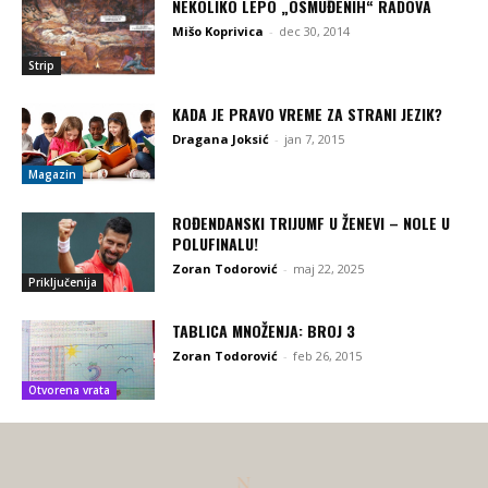
NEKOLIKO LEPO „OSMUĐENIH“ RADOVA
Mišo Koprivica
-
dec 30, 2014
Strip
KADA JE PRAVO VREME ZA STRANI JEZIK?
Dragana Joksić
-
jan 7, 2015
Magazin
ROĐENDANSKI TRIJUMF U ŽENEVI – NOLE U
POLUFINALU!
Zoran Todorović
-
maj 22, 2025
Priključenija
TABLICA MNOŽENJA: BROJ 3
Zoran Todorović
-
feb 26, 2015
Otvorena vrata