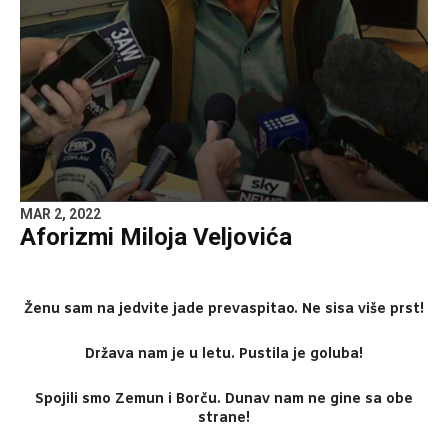
MAR 2, 2022
Aforizmi Miloja Veljovića
Ženu sam na jedvite jade prevaspitao. Ne sisa više prst!
Država nam je u letu. Pustila je goluba!
Spojili smo Zemun i Borču. Dunav nam ne gine sa obe
strane!