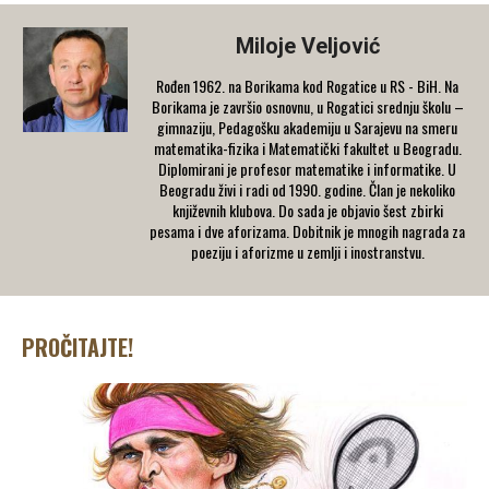
Miloje Veljović
Rođen 1962. na Borikama kod Rogatice u RS - BiH. Na
Borikama je završio osnovnu, u Rogatici srednju školu –
gimnaziju, Pedagošku akademiju u Sarajevu na smeru
matematika-fizika i Matematički fakultet u Beogradu.
Diplomirani je profesor matematike i informatike. U
Beogradu živi i radi od 1990. godine. Član je nekoliko
književnih klubova. Do sada je objavio šest zbirki
pesama i dve aforizama. Dobitnik je mnogih nagrada za
poeziju i aforizme u zemlji i inostranstvu.
PROČITAJTE!