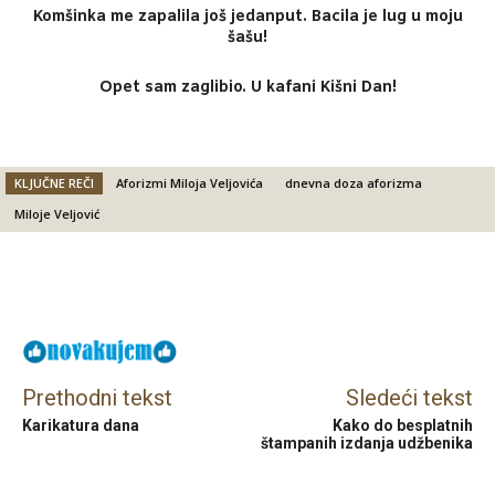
Komšinka me zapalila još jedanput. Bacila je lug u moju
šašu!
Opet sam zaglibio. U kafani Kišni Dan!
KLJUČNE REČI
Aforizmi Miloja Veljovića
dnevna doza aforizma
Miloje Veljović
Facebook
X
Email
Prethodni tekst
Sledeći tekst
Karikatura dana
Kako do besplatnih
štampanih izdanja udžbenika