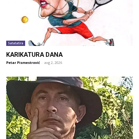
Satatatira
KARIKATURA DANA
Petar Pismestrović
-
avg 2, 2026