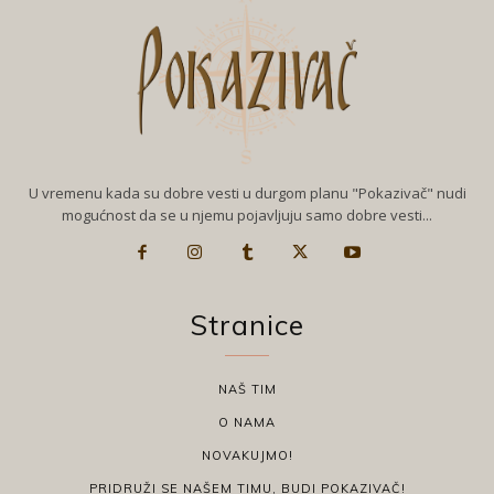
U vremenu kada su dobre vesti u durgom planu "Pokazivač" nudi
mogućnost da se u njemu pojavljuju samo dobre vesti...
Stranice
NAŠ TIM
O NAMA
NOVAKUJMO!
PRIDRUŽI SE NAŠEM TIMU, BUDI POKAZIVAČ!