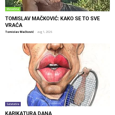
Mesečina
TOMISLAV MAČKOVIĆ: KAKO SE TO SVE
VRAĆA
Tomislav Mačković
-
avg 1, 2026
Satatatira
KARIKATURA DANA