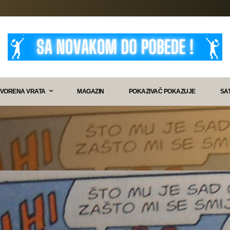
VORENA VRATA
MAGAZIN
POKAZIVAČ POKAZUJE
SA