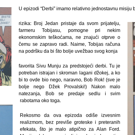
U epizodi “Derbi” imamo relativno jednostavnu misiju 
rizika: Broj Jedan pristaje da svom prijatelju,
farmeru Tobijasu, pomogne pri nekim
ekonomskim teškoćama, ne znajući otprve o
čemu se zapravo radi. Naime, Tobijas računa
na podršku da bi što bolje uvežbao svog konja
favorita Sivu Munju za predstojeći derbi. Tu je
potreban istrajan i skroman lagani džokej, a ko
bi to ovde bio nego, naravno, Bob Rok! (sve je
bolje nego Džek Provalski!) Nakon malo
natezanja, Bob se predaje sedlu i svim
rabotama oko toga.
Rekosmo da ova epizoda odiše izvesnim
realizmom, bez previše groteske i preteranih
efekata, što je malo atipično za Alan Ford.