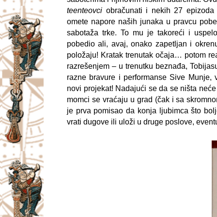
teenteovci
obračunati i nekih 27 epizoda 
omete napore naših junaka u pravcu pob
sabotaža trke. To mu je takoreći i uspe
pobedio ali, avaj, onako zapetljan i okre
položaju! Kratak trenutak očaja… potom re
razrešenjem – u trenutku beznađa, Tobijasu 
razne bravure i performanse Sive Munje, 
novi projekat! Nadajući se da se ništa neće 
momci se vraćaju u grad (čak i sa skrom
je prva pomisao da konja ljubimca što bol
vrati dugove ili uloži u druge poslove, even