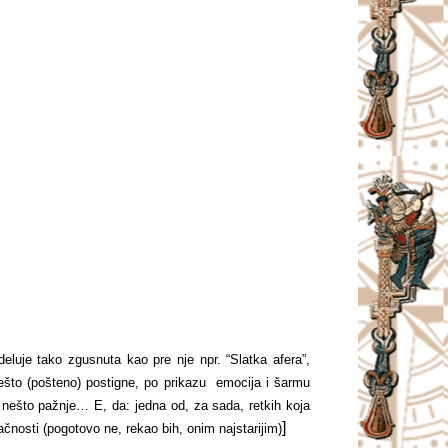
 deluje tako zgusnuta kao pre nje npr. “Slatka afera”,
 nešto (pošteno) postigne, po prikazu emocija i šarmu
 nešto pažnje… E, da: jedna od, za sada, retkih koja
]
čnosti (pogotovo ne, rekao bih, onim najstarijim)