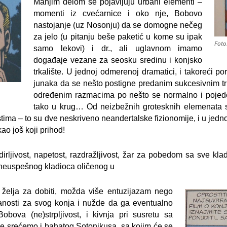
Manjim delom se pojavljuju urbani elementi –
momenti iz cvećarnice i oko nje, Bobovo
nastojanje (uz Nosonju) da se domogne nečeg
za jelo (u pitanju beše paketić u kome su ipak
Foto
samo lekovi) i dr., ali uglavnom imamo
događaje vezane za seosku sredinu i konjsko
trkalište. U jednoj odmerenoj dramatici, i takoreći po
junaka da se nešto postigne predanim sukcesivnim t
određenim razmacima po nešto se normalno i pojede (
tako u krug… Od neizbežnih grotesknih elemenata s
ostima – to su dve neskriveno neandertalske fizionomije, i u jed
ao još koji prihod!
dirljivost, napetost, razdražljivost, žar za pobedom sa sve kla
o neuspešnog kladioca oličenog u
 želja za dobiti, možda više entuzijazam nego
zanosti za svog konja i nužde da ga eventualno
Bobova (ne)strpljivost, i kivnja pri susretu sa
de srećemo i bahatog Sotonikusa, sa kojim će se