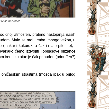
: Mišo Koprivica
rodičnoj atmosferi, pratimo nastojanja naših
rudom. Malo se radi i rmba, mnogo vežba, u
makar i kukuruz, a čak i malo piletine), i
vakako ćemo izdvojiti Tobijasove blizance
nom trenutku otac je čak prinuđen (prinuđen?)
dioničarskim strastima (možda ipak u prilog