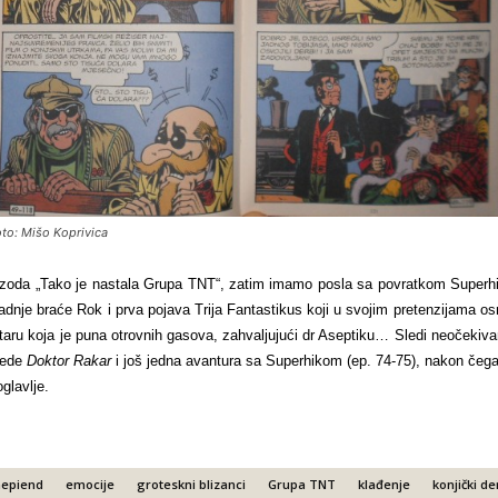
to: Mišo Koprivica
izoda „Tako je nastala Grupa TNT“, zatim imamo posla sa povratkom Superh
dnje braće Rok i prva pojava Trija Fantastikus koji u svojim pretenzijama osn
ustaru koja je puna otrovnih gasova, zahvaljujući dr Aseptiku… Sledi neočeki
lede
Doktor Rakar
i još jedna avantura sa Superhikom (ep. 74-75), nakon čeg
oglavlje.
hepiend
emocije
groteskni blizanci
Grupa TNT
klađenje
konjički de