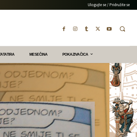
Ulogujte se / Pridružite se
TATATIRA
MESEČINA
POKAZIVAČICA