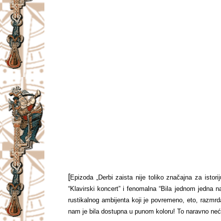
[
Epizoda „Derbi zaista nije toliko značajna za istori
“Klavirski koncert” i fenomalna “Bila jednom jedna n
rustikalnog ambijenta koji je povremeno, eto, razmr
nam je bila dostupna u punom koloru! To naravno nećem