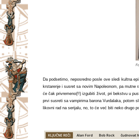
Fo
Da podsetimo, neposredno posle ove sledi kultna ep
krstarenje i susret sa novim Napoleonom, pa mutne ra
će čak privremeno(!!) izgubiti život, pri bekstvu u p
prvi susreti sa vampirima barona Vurdalaka, potom s
likovni rad na serijalu, no, to će već biti neko drugo p
KLJUČNE REČI
Alan Ford
Bob Rock
čudnovat 