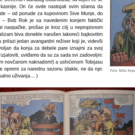
kasnije. On će ovde nastojati svim silama da
ede – od ponude za kupovinom Sive Munje, do
lo – Bob Rok je sa navedenim konjem faktički
nut naopačke, prošao je kroz cilj u nepropisnom
alizam biva donekle narušen takoreći bajkovitim
prilazi jedan avangardni režiser koji je, videvši
voljan da konja za debele pare iznajmi za svoj
izjaloviti, uviđamo da su za sada svi zadovoljni:
nom novčanom naknadom!) a ushićenom Tobijasu
je opremi za narednu sezonu (dakle, ne da npr.
Foto: Mišo Kopr
tualno uživanja… )