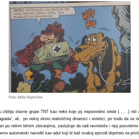
Foto: Mišo Koprivica
ju zbitija slavne grupe TNT kao neke koje joj neposredno slede ( . . .) niti
agrada”, ali, po nekoj skoro realističnoj dinamici i estetici, po trudu da se
dan po nekim bitnim zbivanjima, zaslužuje da radi ravnoteže i njoj posvetimo
o automatski navoditi kao adut koji bi baš svakoj epizodi doprineo na privla