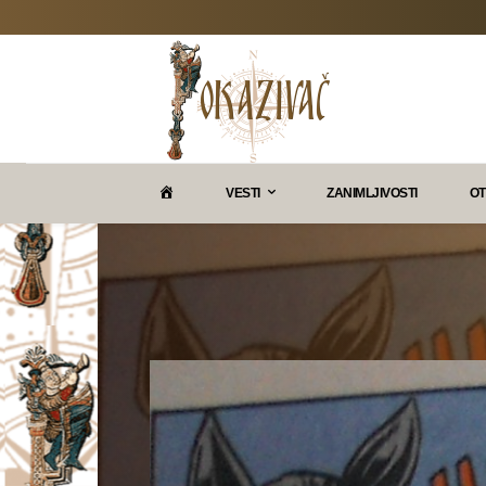
P
VESTI
ZANIMLJIVOSTI
OT
O
K
A
Z