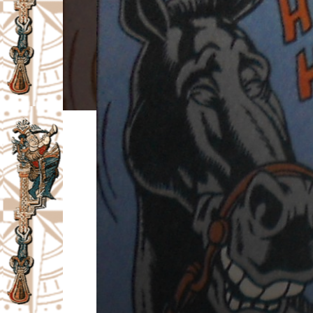
I
V
A
Č