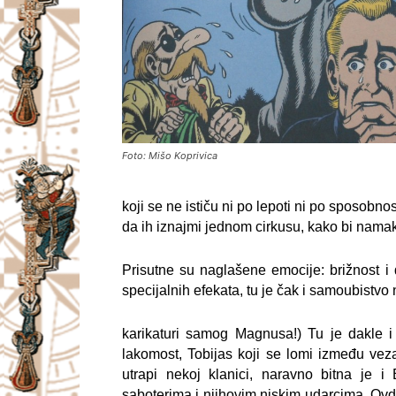
Foto: Mišo Koprivica
koji se ne ističu ni po lepoti ni po sposobn
da ih iznajmi jednom cirkusu, kako bi namak
Prisutne su naglašene emocije: brižnost i 
specijalnih efekata, tu je čak i samoubistv
karikaturi samog Magnusa!) Tu je dakle i
lakomost, Tobijas koji se lomi između ve
utrapi nekoj klanici, naravno bitna je i 
saboterima i njihovim niskim udarcima. Ov