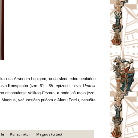
ika i sa Arsenom Lupigom, onda sledi jedno neobično
iva Konspirator (izm. 61. i 65. epizode – ovaj
Urotnik
vano oslobađanje Velikog Cezara, a onda još malo jeze:
a Magnus, već zasićen pričom o Alanu Fordu, napušta
rbi
Konspirator
Magnus (crtač)