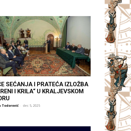
e
ČE SEĆANJA I PRATEĆA IZLOŽBA
RENI I KRILA“ U KRALJEVSKOM
ORU
 Todorović
-
dec 5, 2025