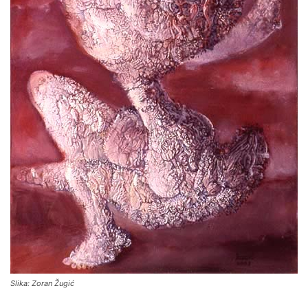
Slika: Zoran Žugić