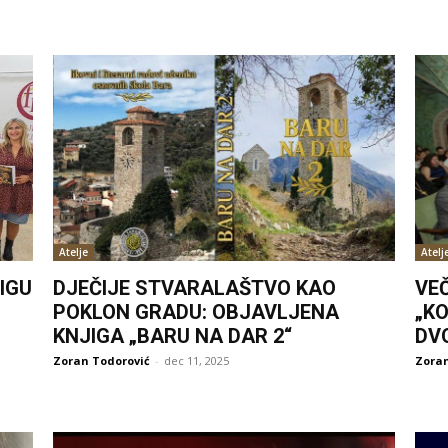
Atelje
Atelj
IGU
DJEČIJE STVARALAŠTVO KAO
VE
POKLON GRADU: OBJAVLJENA
„KO
KNJIGA „BARU NA DAR 2“
DV
Zoran Todorović
-
dec 11, 2025
Zoran