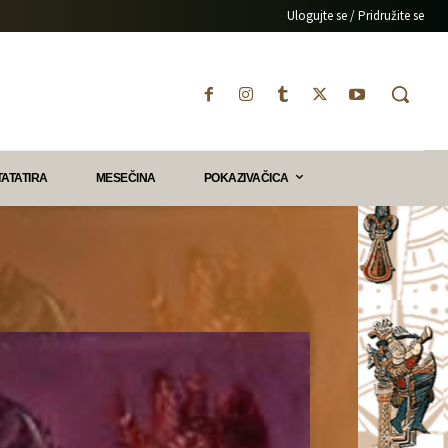
Ulogujte se / Pridružite se
TATATIRA
MESEČINA
POKAZIVAČICA