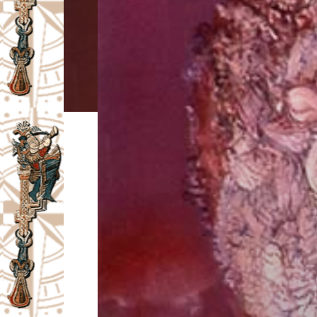
I
V
A
Č