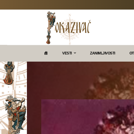
P
VESTI
ZANIMLJIVOSTI
OT
O
K
A
Z