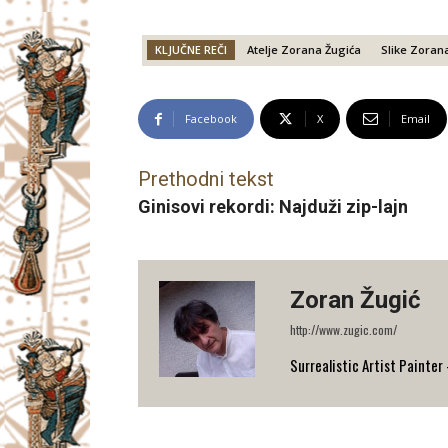
KLJUČNE REČI
Atelje Zorana Žugića
Slike Zoran
Facebook
X
Email
Prethodni tekst
Ginisovi rekordi: Najduži zip-lajn
Zoran Žugić
http://www.zugic.com/
Surrealistic Artist Painte