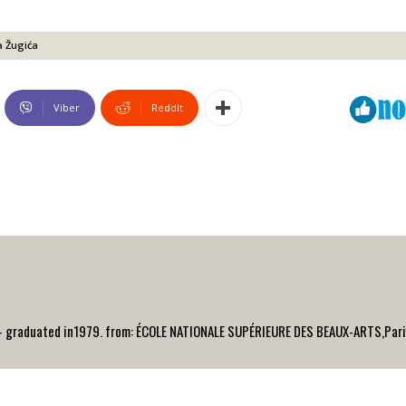
a Žugića
Viber
ReddIt
r - graduated in1979. from: ÉCOLE NATIONALE SUPÉRIEURE DES BEAUX-ARTS,Paris,