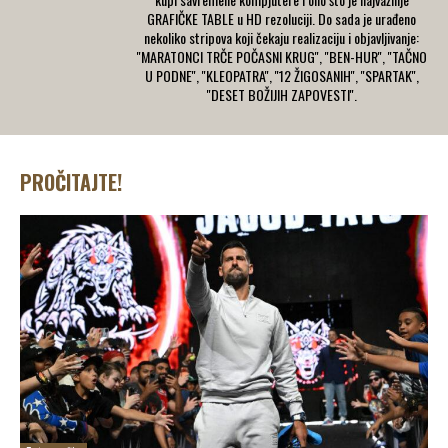
GRAFIČKE TABLE u HD rezoluciji. Do sada je urađeno
nekoliko stripova koji čekaju realizaciju i objavljivanje:
''MARATONCI TRČE POČASNI KRUG'', ''BEN-HUR'', ''TAČNO
U PODNE'', ''KLEOPATRA'', ''12 ŽIGOSANIH'', ''SPARTAK'',
''DESET BOŽIJIH ZAPOVESTI''.
PROČITAJTE!