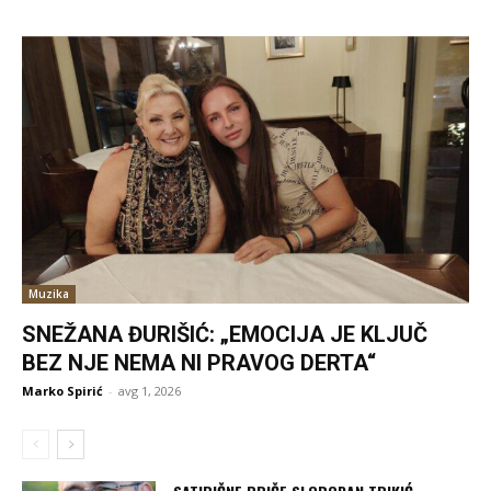
Muzika
SNEŽANA ĐURIŠIĆ: „EMOCIJA JE KLJUČ
BEZ NJE NEMA NI PRAVOG DERTA“
Marko Spirić
-
avg 1, 2026