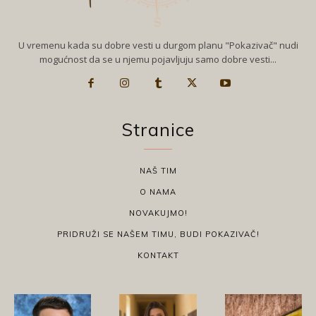
U vremenu kada su dobre vesti u durgom planu "Pokazivač" nudi
mogućnost da se u njemu pojavljuju samo dobre vesti...
Stranice
NAŠ TIM
O NAMA
NOVAKUJMO!
PRIDRUŽI SE NAŠEM TIMU, BUDI POKAZIVAČ!
KONTAKT