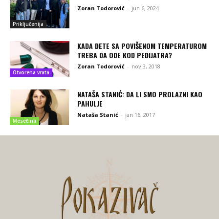
Zoran Todorović
-
jun 6, 2024
Priključenija
KADA DETE SA POVIŠENOM TEMPERATUROM
TREBA DA ODE KOD PEDIJATRA?
Zoran Todorović
-
nov 3, 2018
Otvorena vrata
NATAŠA STANIĆ: DA LI SMO PROLAZNI KAO
PAHULJE
Nataša Stanić
-
jan 16, 2017
Mesečina