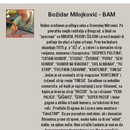
Božidar Milojković - BAM
Rođen sredinom prošloga veka u Sremskoj Mitrovici. Po
povratku svojih roditelja u Beograd, u školi se
"upoznaje" sa MIKIJEM, PAJOM i ŠILJOM i precrtavajući ih
počinje da ulazi u tajne crtanja. Prve karikature
objavljuje 1975.g. u ''JEŽ-u'', a zatim i u domaćim strip
revijama, novinama i časopisima: ''EKSPRES POLITIKA'',
''CRTANI HUMOR'', ''STUDIO'', ''ČVORAK'', ''POPAJ'', ''SEXI
HUMOR'', ''HUMOR NA KVADRAT'', ''EKS ALMANAH'', ''YU
STRIP'', ''POLITIKIN ZABAVNIK'', ''KONTEJNER'', ''FINESA''
...Jedan je od osnivača strip magazina ''KONTEJNER'' i
izdavač strip revije ''FINESA''. Sarađivao sa nekoliko
scenarista, od kojih je najznačajniji Lazar Odanović, sa
kojim je kreirao strip ''PACERI''. Tu su i stripovi: ''PERA
PALICA'', ''ŠAŠAVCI'', ''ŠERIF'', ''SUPER PACER'' i kolor
gegovi u obliku crtanih humora, sa tekstom ili bez
reči...Predlaže Draganu de Lazaru novu avanturu -
''FilmSTRIP''. Da po poznatim svetskim, ali i domaćim
filmovima prave stripove, onako kako su ih oni ''videli'',
dakle, na njihov način. Novi crtački tandem je morao da
kupi savremene kompjutere i ono što je najvažnije