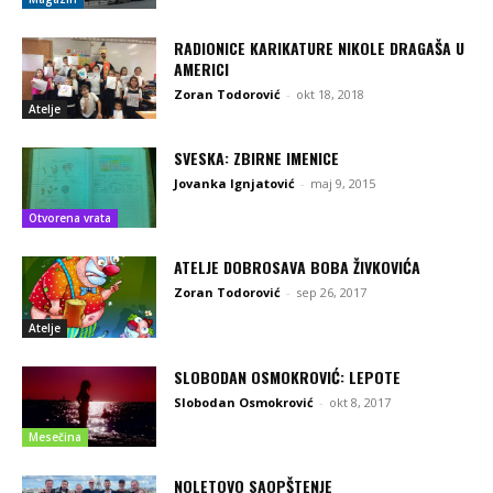
RADIONICE KARIKATURE NIKOLE DRAGAŠA U
AMERICI
Zoran Todorović
-
okt 18, 2018
Atelje
SVESKA: ZBIRNE IMENICE
Jovanka Ignjatović
-
maj 9, 2015
Otvorena vrata
ATELJE DOBROSAVA BOBA ŽIVKOVIĆA
Zoran Todorović
-
sep 26, 2017
Atelje
SLOBODAN OSMOKROVIĆ: LEPOTE
Slobodan Osmokrović
-
okt 8, 2017
Mesečina
NOLETOVO SAOPŠTENJE