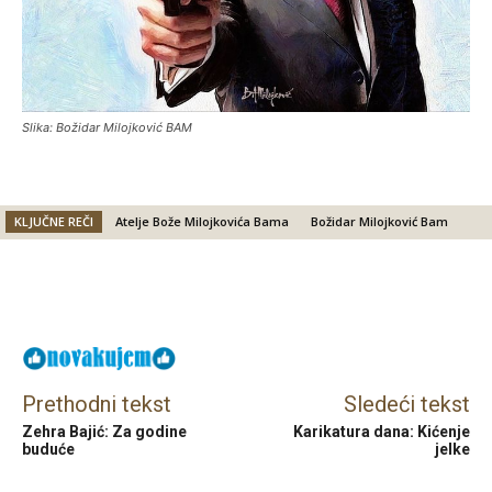
Slika: Božidar Milojković BAM
KLJUČNE REČI
Atelje Bože Milojkovića Bama
Božidar Milojković Bam
Facebook
X
Email
Prethodni tekst
Sledeći tekst
Zehra Bajić: Za godine
Karikatura dana: Kićenje
buduće
jelke