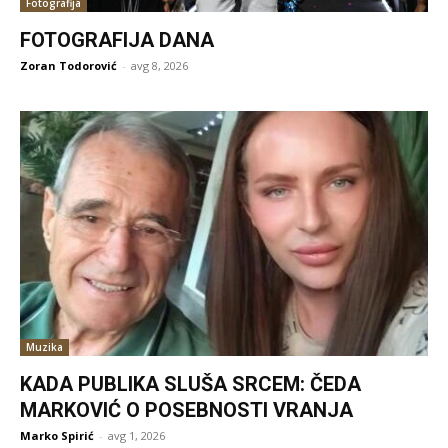
Fotografija
FOTOGRAFIJA DANA
Zoran Todorović
-
avg 8, 2026
Muzika
KADA PUBLIKA SLUŠA SRCEM: ČEDA
MARKOVIĆ O POSEBNOSTI VRANJA
Marko Spirić
-
avg 1, 2026