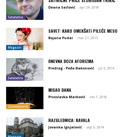
SATIRIČNE PRIČE SLOBODAN TRIKIĆ
Deana Sailović
-
apr 24, 2018
Satatatira
SAVET: KAKO OMEKŠATI PILEĆE MESO
Bojana Pudar
-
mar 27, 2015
Magazin
DNEVNA DOZA AFORIZMA
Predrag - Peđa Đakonović
-
jul 3, 2016
Satatatira
MISAO DANA
Prvoslavka Marković
-
okt 1, 2018
Zanimljivosti
RAZGLEDNICA: KAVALA
Jovanka Ignjatović
-
sep 5, 2014
Magazin