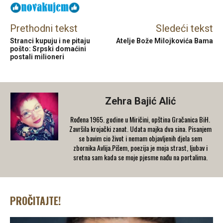
Prethodni tekst
Sledeći tekst
Stranci kupuju i ne pitaju
Atelje Bože Milojkovića Bama
pošto: Srpski domaćini
postali milioneri
Zehra Bajić Alić
Rođena 1965. godine u Miričini, opština Gračanica BiH.
Završila krojački zanat. Udata majka dva sina. Pisanjem
se bavim cio život i nemam objavljenih djela sem
zbornika Avlija.Pišem, poezija je moja strast, ljubav i
sretna sam kada se moje pjesme nađu na portalima.
PROČITAJTE!