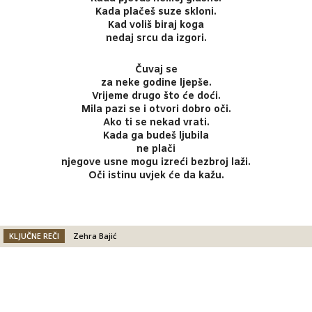
Kada plačeš suze skloni.
Kad voliš biraj koga
nedaj srcu da izgori.
Čuvaj se
za neke godine ljepše.
Vrijeme drugo što će doći.
Mila pazi se i otvori dobro oči.
Ako ti se nekad vrati.
Kada ga budeš ljubila
ne plači
njegove usne mogu izreći bezbroj laži.
Oči istinu uvjek će da kažu.
KLJUČNE REČI
Zehra Bajić
Facebook
X
Email