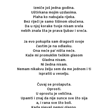
Izmiče još jedna godina.
Uštirkana mojim uzdasima.
Plaha ko nabujala rijeka.
Bez riječi je samo tišinom obučena.
Da u njoj korake tvoje nisam srela
nebih znala šta je prava ljubav i sreća.
Ja evo pokupila sam dragosti svoje
častim je na odlasku.
Ona neće pa’ ništa neće.
Kaže mi promuklim teškim glasom
Gladna nisam.
Ni žedna nisam.
Nemam nikakvu želju sem da me jednom i ti
ispratiš u veselju.
Čuvaj se prošaputa.
Oprosti.
U oprostu je veličina.
Upamti i znaj da nije sunce sve što sija
a, i rana sve što boli.
Kada pjevaš nemoj glasno.