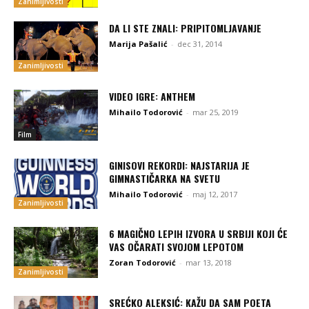
Zanimljivosti
DA LI STE ZNALI: PRIPITOMLJAVANJE
Marija Pašalić
-
dec 31, 2014
Zanimljivosti
VIDEO IGRE: ANTHEM
Mihailo Todorović
-
mar 25, 2019
Film
GINISOVI REKORDI: NAJSTARIJA JE
GIMNASTIČARKA NA SVETU
Mihailo Todorović
-
maj 12, 2017
Zanimljivosti
6 MAGIČNO LEPIH IZVORA U SRBIJI KOJI ĆE
VAS OČARATI SVOJOM LEPOTOM
Zoran Todorović
-
mar 13, 2018
Zanimljivosti
SREĆKO ALEKSIĆ: KAŽU DA SAM POETA