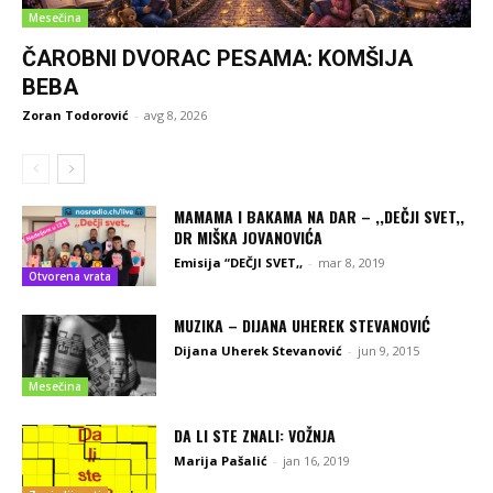
Mesečina
ČAROBNI DVORAC PESAMA: KOMŠIJA
BEBA
Zoran Todorović
-
avg 8, 2026
MAMAMA I BAKAMA NA DAR – ,,DEČJI SVET,,
DR MIŠKA JOVANOVIĆA
Emisija “DEČJI SVET,,
-
mar 8, 2019
Otvorena vrata
MUZIKA – DIJANA UHEREK STEVANOVIĆ
Dijana Uherek Stevanović
-
jun 9, 2015
Mesečina
DA LI STE ZNALI: VOŽNJA
Marija Pašalić
-
jan 16, 2019