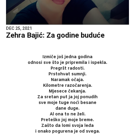
DEC 25, 2021
Zehra Bajić: Za godine buduće
Izmiče još jedna godina
odnosi sve što je pripremila i ispekla.
Pregršt radosti.
Prstohvat sumnji.
Naramak očaja.
Kilometre razočarenja.
Mjesece čekanja.
Za sretan put ja joj ponudih
sve moje tuge noći besane
dane duge.
Al ona to ne želi.
Preteško joj moje breme.
Zašto da lomi svoja leđa
i onako pogurena je od svega.