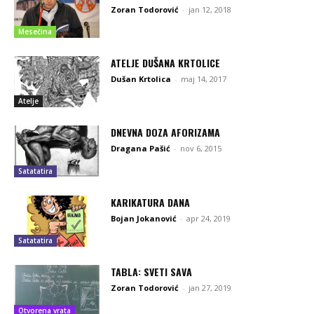
Zoran Todorović
-
jan 12, 2018
Mesečina
ATELJE DUŠANA KRTOLICE
Dušan Krtolica
-
maj 14, 2017
Atelje
DNEVNA DOZA AFORIZAMA
Dragana Pašić
-
nov 6, 2015
Satatatira
KARIKATURA DANA
Bojan Jokanović
-
apr 24, 2019
Satatatira
TABLA: SVETI SAVA
Zoran Todorović
-
jan 27, 2019
Otvorena vrata