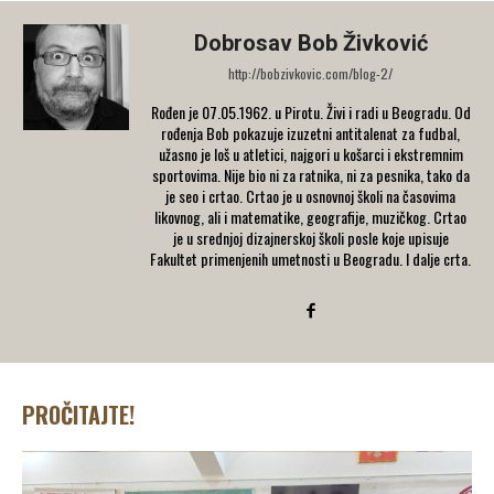
Dobrosav Bob Živković
http://bobzivkovic.com/blog-2/
Rođen je 07.05.1962. u Pirotu. Živi i radi u Beogradu. Od
rođenja Bob pokazuje izuzetni antitalenat za fudbal,
užasno je loš u atletici, najgori u košarci i ekstremnim
sportovima. Nije bio ni za ratnika, ni za pesnika, tako da
je seo i crtao. Crtao je u osnovnoj školi na časovima
likovnog, ali i matematike, geografije, muzičkog. Crtao
je u srednjoj dizajnerskoj školi posle koje upisuje
Fakultet primenjenih umetnosti u Beogradu. I dalje crta.
PROČITAJTE!