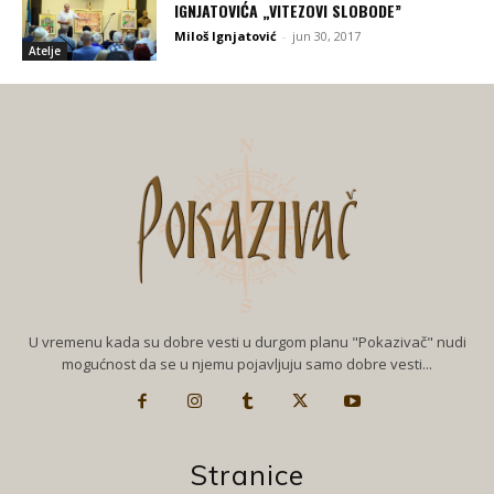
IGNJATOVIĆA „VITEZOVI SLOBODE”
Miloš Ignjatović
-
jun 30, 2017
Atelje
U vremenu kada su dobre vesti u durgom planu "Pokazivač" nudi
mogućnost da se u njemu pojavljuju samo dobre vesti...
Stranice