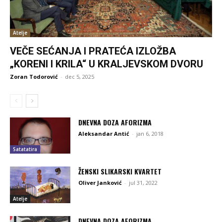
Atelje
VEČE SEĆANJA I PRATEĆA IZLOŽBA
„KORENI I KRILA“ U KRALJEVSKOM DVORU
Zoran Todorović
-
dec 5, 2025
DNEVNA DOZA AFORIZMA
Aleksandar Antić
-
jan 6, 2018
Satatatira
ŽENSKI SLIKARSKI KVARTET
Oliver Janković
-
jul 31, 2022
Atelje
DNEVNA DOZA AFORIZMA