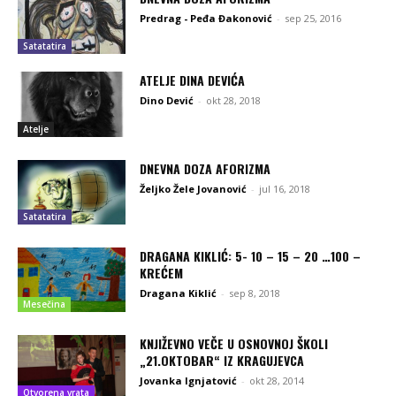
Predrag - Peđa Đakonović
-
sep 25, 2016
Satatatira
ATELJE DINA DEVIĆA
Dino Dević
-
okt 28, 2018
Atelje
DNEVNA DOZA AFORIZMA
Željko Žele Jovanović
-
jul 16, 2018
Satatatira
DRAGANA KIKLIĆ: 5- 10 – 15 – 20 …100 –
KREĆEM
Dragana Kiklić
-
sep 8, 2018
Mesečina
KNJIŽEVNO VEČE U OSNOVNOJ ŠKOLI
„21.OKTOBAR“ IZ KRAGUJEVCA
Jovanka Ignjatović
-
okt 28, 2014
Otvorena vrata