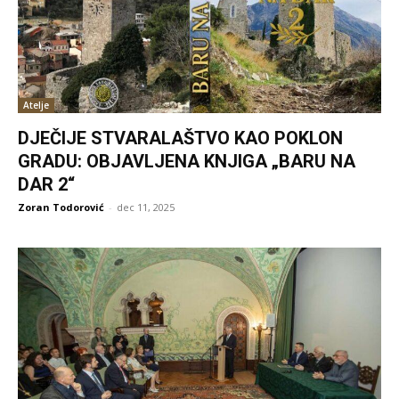
Atelje
DJEČIJE STVARALAŠTVO KAO POKLON
GRADU: OBJAVLJENA KNJIGA „BARU NA
DAR 2“
Zoran Todorović
-
dec 11, 2025