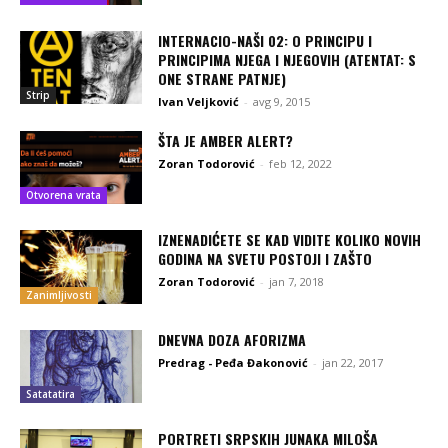
INTERNACIO-NAŠI 02: O PRINCIPU I
PRINCIPIMA NJEGA I NJEGOVIH (ATENTAT: S
ONE STRANE PATNJE)
Strip
Ivan Veljković
-
avg 9, 2015
ŠTA JE AMBER ALERT?
Zoran Todorović
-
feb 12, 2022
Otvorena vrata
IZNENADIĆETE SE KAD VIDITE KOLIKO NOVIH
GODINA NA SVETU POSTOJI I ZAŠTO
Zoran Todorović
-
jan 7, 2018
Zanimljivosti
DNEVNA DOZA AFORIZMA
Predrag - Peđa Đakonović
-
jan 22, 2017
Satatatira
PORTRETI SRPSKIH JUNAKA MILOŠA