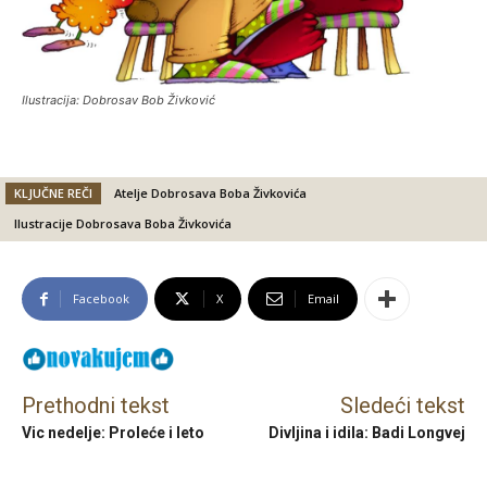
Ilustracija: Dobrosav Bob Živković
KLJUČNE REČI
Atelje Dobrosava Boba Živkovića
Ilustracije Dobrosava Boba Živkovića
Facebook
X
Email
Prethodni tekst
Sledeći tekst
Vic nedelje: Proleće i leto
Divljina i idila: Badi Longvej