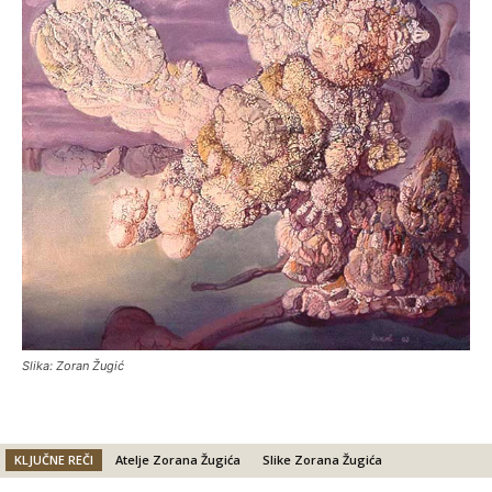
Slika: Zoran Žugić
KLJUČNE REČI
Atelje Zorana Žugića
Slike Zorana Žugića