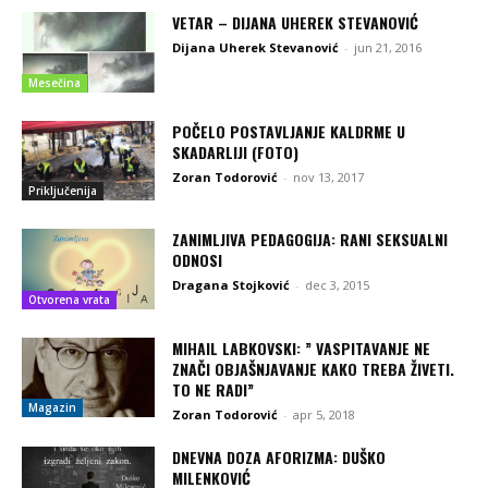
VETAR – DIJANA UHEREK STEVANOVIĆ
Dijana Uherek Stevanović
-
jun 21, 2016
Mesečina
POČELO POSTAVLJANJE KALDRME U
SKADARLIJI (FOTO)
Zoran Todorović
-
nov 13, 2017
Priključenija
ZANIMLJIVA PEDAGOGIJA: RANI SEKSUALNI
ODNOSI
Dragana Stojković
-
dec 3, 2015
Otvorena vrata
MIHAIL LABKOVSKI: ” VASPITAVANJE NE
ZNAČI OBJAŠNJAVANJE KAKO TREBA ŽIVETI.
TO NE RADI”
Magazin
Zoran Todorović
-
apr 5, 2018
DNEVNA DOZA AFORIZMA: DUŠKO
MILENKOVIĆ