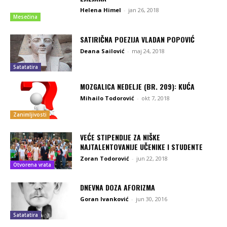
Helena Himel
-
jan 26, 2018
Mesečina
SATIRIČNA POEZIJA VLADAN POPOVIĆ
Deana Sailović
-
maj 24, 2018
Satatatira
MOZGALICA NEDELJE (BR. 209): KUĆA
Mihailo Todorović
-
okt 7, 2018
Zanimljivosti
VEĆE STIPENDIJE ZA NIŠKE
NAJTALENTOVANIJE UČENIKE I STUDENTE
Zoran Todorović
-
jun 22, 2018
Otvorena vrata
DNEVNA DOZA AFORIZMA
Goran Ivanković
-
jun 30, 2016
Satatatira