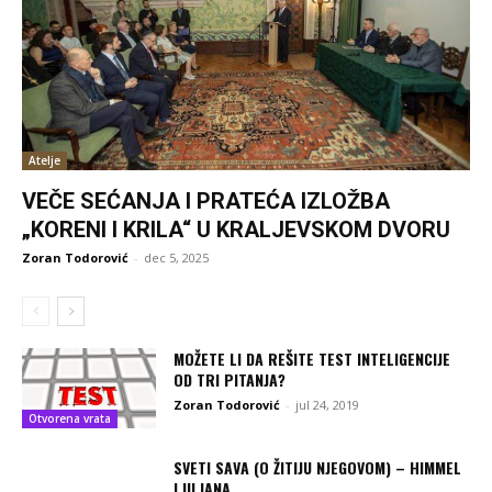
Atelje
VEČE SEĆANJA I PRATEĆA IZLOŽBA
„KORENI I KRILA“ U KRALJEVSKOM DVORU
Zoran Todorović
-
dec 5, 2025
MOŽETE LI DA REŠITE TEST INTELIGENCIJE
OD TRI PITANJA?
Zoran Todorović
-
jul 24, 2019
Otvorena vrata
SVETI SAVA (O ŽITIJU NJEGOVOM) – HIMMEL
LJILJANA