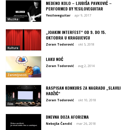
MEDENO KOLO – LJUBIŠA PAVKOVIĆ –
PERFORMED BY YESILOVEGUITAR
Yesiloveguitar
-
apr 9, 2017
Muzika
„JOAKIM INTERFEST“ OD 9. DO 15.
OKTOBRA U KRAGUJEVCU
Zoran Todorović
-
okt 5, 2018
Kultura
LAKU NOĆ
Zoran Todorović
-
avg 2, 2014
Zanimljivosti
RASPISAN KONKURS ZA NAGRADU „SLAVUJ
HADŽIĆ“
Zoran Todorović
-
okt 10, 2018
Film
DNEVNA DOZA AFORIZMA
Nebojša Čandić
-
mar 26, 2018