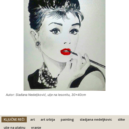
Autor: Slađana Nedeljković, ulje na lesonitu, 30x40cm
KLJUČNE REČI
art
art srbija
painting
sladjana nedeljkovic
slike
ulje na platnu
vranje