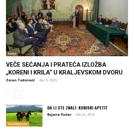
Atelje
VEČE SEĆANJA I PRATEĆA IZLOŽBA
„KORENI I KRILA“ U KRALJEVSKOM DVORU
Zoran Todorović
-
dec 5, 2025
DA LI STE ZNALI: KONJSKI APETIT
Bojana Pudar
-
feb 23, 2014
Zanimljivosti