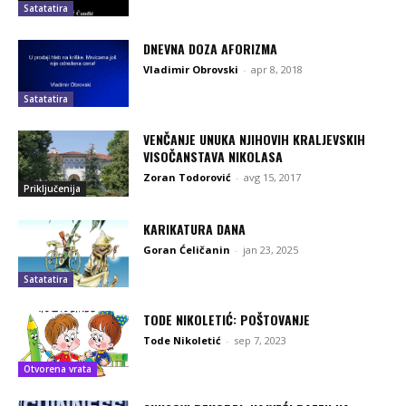
Satatatira
DNEVNA DOZA AFORIZMA
Vladimir Obrovski
-
apr 8, 2018
Satatatira
VENČANJE UNUKA NJIHOVIH KRALJEVSKIH
VISOČANSTAVA NIKOLASA
Zoran Todorović
-
avg 15, 2017
Priključenija
KARIKATURA DANA
Goran Ćeličanin
-
jan 23, 2025
Satatatira
TODE NIKOLETIĆ: POŠTOVANJE
Tode Nikoletić
-
sep 7, 2023
Otvorena vrata