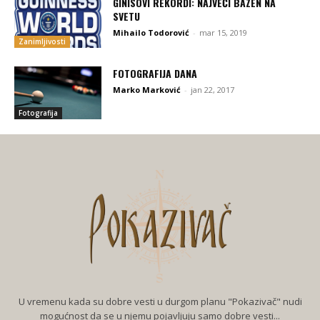
GINISOVI REKORDI: NAJVEĆI BAZEN NA
SVETU
Mihailo Todorović
-
mar 15, 2019
Zanimljivosti
FOTOGRAFIJA DANA
Marko Marković
-
jan 22, 2017
Fotografija
U vremenu kada su dobre vesti u durgom planu "Pokazivač" nudi
mogućnost da se u njemu pojavljuju samo dobre vesti...