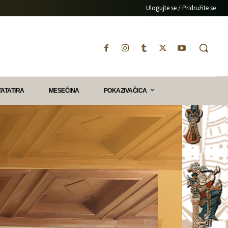
Ulogujte se / Pridružite se
TATATIRA
MESEČINA
POKAZIVAČICA