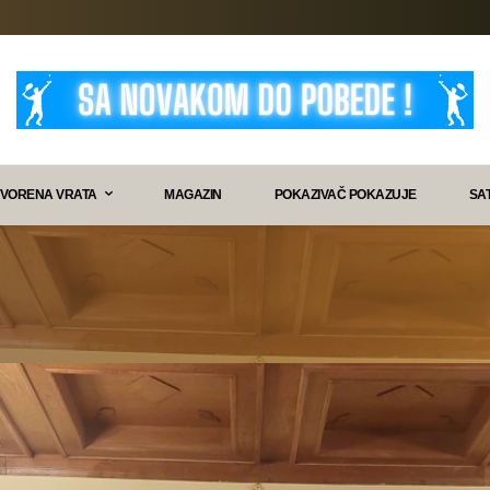
VORENA VRATA
MAGAZIN
POKAZIVAČ POKAZUJE
SA