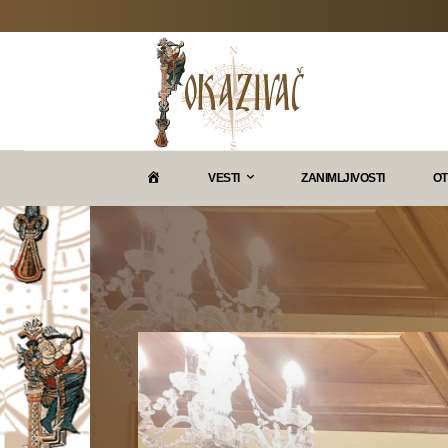
P
VESTI
ZANIMLJIVOSTI
OT
O
K
A
Z