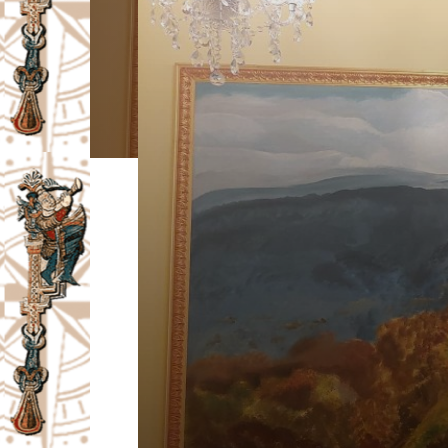
I
V
A
Č