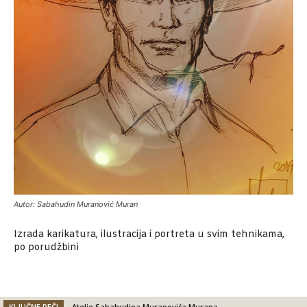
Autor: Sabahudin Muranović Muran
Izrada karikatura, ilustracija i portreta u svim tehnikama,
po porudžbini
KLJUČNE REČI
Atelje Sabahudina Muranovića Murana