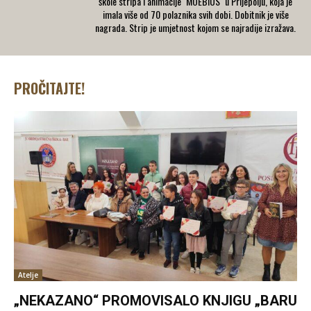
škole stripa i animacije ''MOEBIUS'' u Prijepolju, koja je
imala više od 70 polaznika svih dobi. Dobitnik je više
nagrada. Strip je umjetnost kojom se najradije izražava.
PROČITAJTE!
Atelje
„NEKAZANO“ PROMOVISALO KNJIGU „BARU