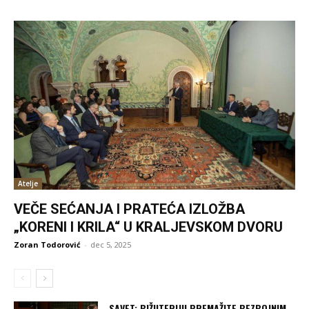
Atelje
VEČE SEĆANJA I PRATEĆA IZLOŽBA
„KORENI I KRILA“ U KRALJEVSKOM DVORU
Zoran Todorović
-
dec 5, 2025
SAVET: BIŽUTERIJU PREMAŽITE BEZBOJNIM