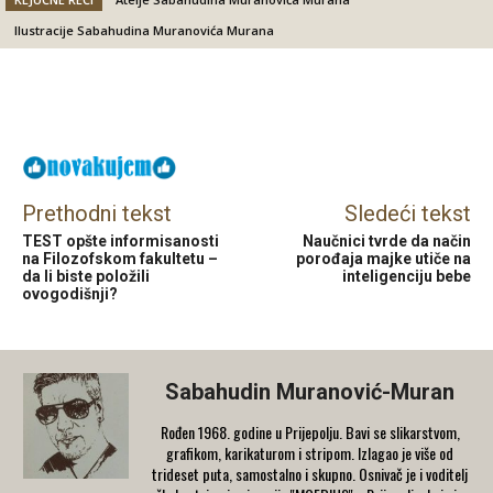
Ilustracije Sabahudina Muranovića Murana
Facebook
X
Email
Prethodni tekst
Sledeći tekst
TEST opšte informisanosti
Naučnici tvrde da način
na Filozofskom fakultetu –
porođaja majke utiče na
da li biste položili
inteligenciju bebe
ovogodišnji?
Sabahudin Muranović-Muran
Rođen 1968. godine u Prijepolju. Bavi se slikarstvom,
grafikom, karikaturom i stripom. Izlagao je više od
trideset puta, samostalno i skupno. Osnivač je i voditelj