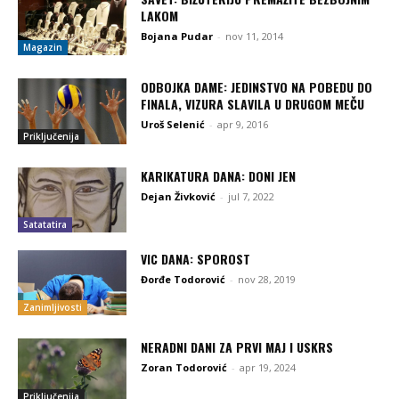
LAKOM
Bojana Pudar
-
nov 11, 2014
Magazin
ODBOJKA DAME: JEDINSTVO NA POBEDU DO
FINALA, VIZURA SLAVILA U DRUGOM MEČU
Uroš Selenić
-
apr 9, 2016
Priključenija
KARIKATURA DANA: DONI JEN
Dejan Živković
-
jul 7, 2022
Satatatira
VIC DANA: SPOROST
Đorđe Todorović
-
nov 28, 2019
Zanimljivosti
NERADNI DANI ZA PRVI MAJ I USKRS
Zoran Todorović
-
apr 19, 2024
Priključenija