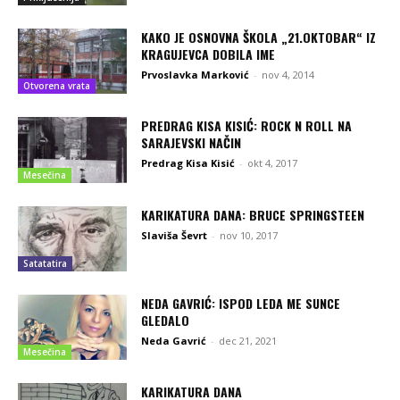
KAKO JE OSNOVNA ŠKOLA „21.OKTOBAR“ IZ
KRAGUJEVCA DOBILA IME
Prvoslavka Marković
-
nov 4, 2014
Otvorena vrata
PREDRAG KISA KISIĆ: ROCK N ROLL NA
SARAJEVSKI NAČIN
Predrag Kisa Kisić
-
okt 4, 2017
Mesečina
KARIKATURA DANA: BRUCE SPRINGSTEEN
Slaviša Ševrt
-
nov 10, 2017
Satatatira
NEDA GAVRIĆ: ISPOD LEDA ME SUNCE
GLEDALO
Neda Gavrić
-
dec 21, 2021
Mesečina
KARIKATURA DANA