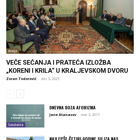
Atelje
VEČE SEĆANJA I PRATEĆA IZLOŽBA
„KORENI I KRILA“ U KRALJEVSKOM DVORU
Zoran Todorović
-
dec 5, 2025
DNEVNA DOZA AFORIZMA
Jane Atanasov
-
mar 3, 2017
Satatatira
NAJLEPŠE ČETIRI GODINE SU IZA NAS