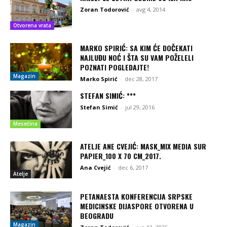
Zoran Todorović
-
avg 4, 2014
Otvorena vrata
MARKO SPIRIĆ: SA KIM ĆE DOČEKATI
NAJLUĐU NOĆ I ŠTA SU VAM POŽELELI
POZNATI POGLEDAJTE!
Magazin
Marko Spirić
-
dec 28, 2017
STEFAN SIMIĆ: ***
Stefan Simić
-
jul 29, 2016
Mesečina
ATELJE ANE CVEJIĆ: MASK_MIX MEDIA SUR
PAPIER_100 X 70 CM_2017.
Ana Cvejić
-
dec 6, 2017
Atelje
PETANAESTA KONFERENCIJA SRPSKE
MEDICINSKE DIJASPORE OTVORENA U
BEOGRADU
Magazin