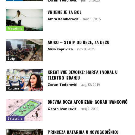
Zoran Todorović
-
jun 13, 2025
VRIJEME JE ZA BOL
Amra Kamberović
-
nov 1, 2015
Mesečina
AKIKO – STRIP OD DECE, ZA DECU
Mišo Koprivica
-
nov 8, 2025
Strip
KREATIVNE DEVOJKE: HARFA I VOKAL U
ELEKTRO IZDANJU
Zoran Todorović
-
avg 12, 2019
Kultura
DNEVNA DOZA AFORIZMA: GORAN IVANKOVIĆ
Goran Ivanković
-
maj 2, 2019
Satatatira
PRINCEZA KATARINA U NOVOGODIŠNJOJ