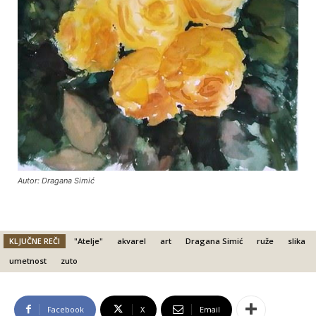
Autor: Dragana Simić
KLJUČNE REČI
"Atelje"
akvarel
art
Dragana Simić
ruže
slika
umetnost
zuto
Facebook
X
Email