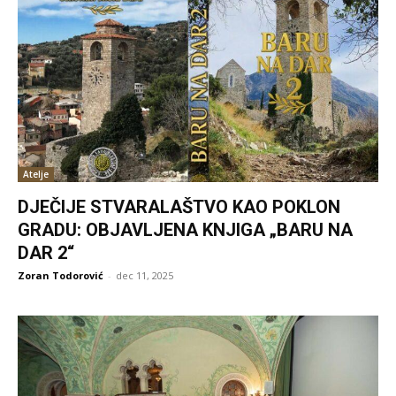
Atelje
DJEČIJE STVARALAŠTVO KAO POKLON
GRADU: OBJAVLJENA KNJIGA „BARU NA
DAR 2“
Zoran Todorović
-
dec 11, 2025