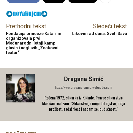
Prethodni tekst
Sledeći tekst
Fondacija princeze Katarine
Likovni rad dana: Sveti Sava
organizovala prvi
Međunarodni letnji kamp
gluvih i nagluvih „Znakovni
teatar“
Dragana Simić
http://www.dragana-simic.webnode.com
Rođena 1972, slikarka iz Kikinde. Pravac slikarstva:
klasičan realizam. "Slikarstvo je moje detinjstvo, moja
prošlost, sadašnjost i nadam se, budućnost."