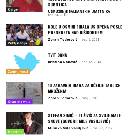
SUBOTICA
Knjige
UDRUŽENjE BALKANSKIH UMETNIKA
-
feb 24, 2015
NOLE U OSMINI FINALA US OPENA POSLE
PREOKRETA NAD NIŠIKORIJEM
Zoran Todorović
-
sep 5, 2021
Priključenija
TVIT DANA
Kristina Raković
-
dec 12, 2014
Zanimljivosti
10 ZABAVNIH IGARA ZA UČENJE TABLICE
MNOŽENJA
Zoran Todorović
-
maj 3, 2019
Otvorena vrata
STEFAN SIMIĆ – TI ŽIVIŠ ZA SVOJE MALE
SNOVE (GOVORI: MILE VASILJEVIĆ)
Milinko Mile Vasiljević
-
maj 22, 2017
Mesečina