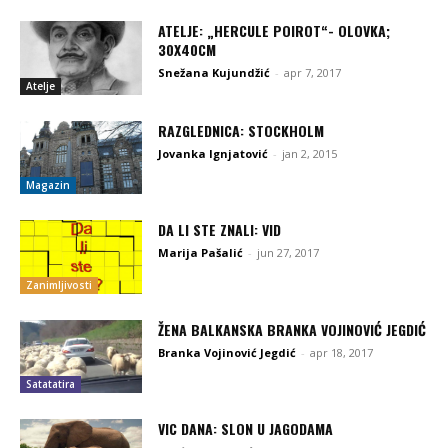
ATELJE: „HERCULE POIROT“- OLOVKA;
30X40CM
Snežana Kujundžić
-
apr 7, 2017
Atelje
RAZGLEDNICA: STOCKHOLM
Jovanka Ignjatović
-
jan 2, 2015
Magazin
DA LI STE ZNALI: VID
Marija Pašalić
-
jun 27, 2017
Zanimljivosti
ŽENA BALKANSKA BRANKA VOJINOVIĆ JEGDIĆ
Branka Vojinović Jegdić
-
apr 18, 2017
Satatatira
VIC DANA: SLON U JAGODAMA