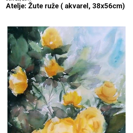
Atelje: Žute ruže ( akvarel, 38x56cm)