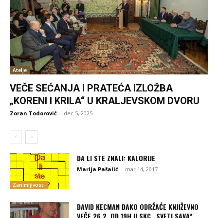
Atelje
VEČE SEĆANJA I PRATEĆA IZLOŽBA
„KORENI I KRILA“ U KRALJEVSKOM DVORU
Zoran Todorović
-
dec 5, 2025
DA LI STE ZNALI: KALORIJE
Marija Pašalić
-
mar 14, 2017
Zanimljivosti
DAVID KECMAN DAKO ODRŽAĆE KNJIŽEVNO
VEČE 26.2. OD 19H U SKC „SVETI SAVA“,