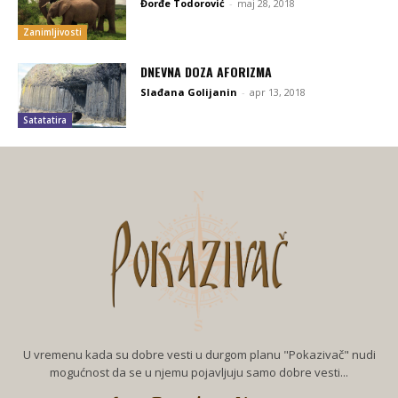
Đorđe Todorović
-
maj 28, 2018
Zanimljivosti
DNEVNA DOZA AFORIZMA
Slađana Golijanin
-
apr 13, 2018
Satatatira
U vremenu kada su dobre vesti u durgom planu "Pokazivač" nudi
mogućnost da se u njemu pojavljuju samo dobre vesti...