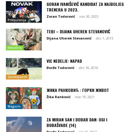
GORAN IVANIŠEVIĆ KANDIDAT ZA NAJBOLJEG
TRENERA U 2023.
Zoran Todorović
-
nov 30, 2023
Priključenija
TEBI – DIJANA UHEREK STEVANOVIĆ
Dijana Uherek Stevanović
-
dec 1, 2015
Mesečina
VIC NEDELJE: NAPAD
Đorđe Todorović
-
dec 18, 2016
Zanimljivosti
ЖИКА РАНКОВИЋ : ГОРКИ ЖИВОТ
Žika Ranković
-
mar 19, 2021
Magazin
ZA MIRAN SAN I DOBAR DAN: OGI I
BUBAŠVABE (14)
Đorđe Todorović
-
jan 15, 2017