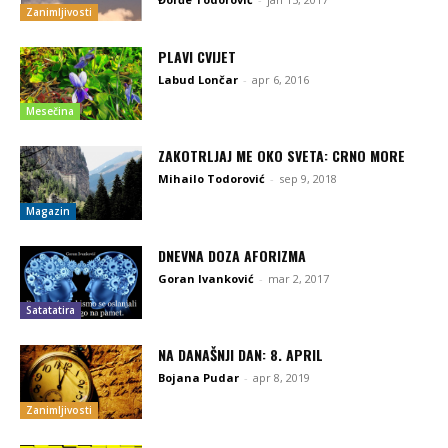
Zanimljivosti
PLAVI CVIJET
Labud Lončar
-
apr 6, 2016
Mesečina
ZAKOTRLJAJ ME OKO SVETA: CRNO MORE
Mihailo Todorović
-
sep 9, 2018
Magazin
DNEVNA DOZA AFORIZMA
Goran Ivanković
-
mar 2, 2017
Satatatira
NA DANAŠNJI DAN: 8. APRIL
Bojana Pudar
-
apr 8, 2019
Zanimljivosti