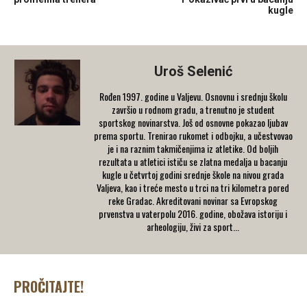
kugle
Uroš Selenić
Rođen 1997. godine u Valjevu. Osnovnu i srednju školu
završio u rodnom gradu, a trenutno je student
sportskog novinarstva. Još od osnovne pokazao ljubav
prema sportu. Trenirao rukomet i odbojku, a učestvovao
je i na raznim takmičenjima iz atletike. Od boljih
rezultata u atletici ističu se zlatna medalja u bacanju
kugle u četvrtoj godini srednje škole na nivou grada
Valjeva, kao i treće mesto u trci na tri kilometra pored
reke Gradac. Akreditovani novinar sa Evropskog
prvenstva u vaterpolu 2016. godine, obožava istoriju i
arheologiju, živi za sport...
PROČITAJTE!