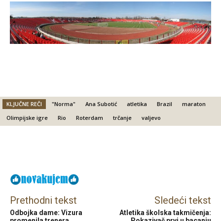
KLJUČNE REČI
"Norma"
Ana Subotić
atletika
Brazil
maraton
Olimpijske igre
Rio
Roterdam
trčanje
valjevo
Facebook
X
Email
Prethodni tekst
Sledeći tekst
Odbojka dame: Vizura
Atletika školska takmičenja:
promenila trenera
Pokazivač prvi u bacanju