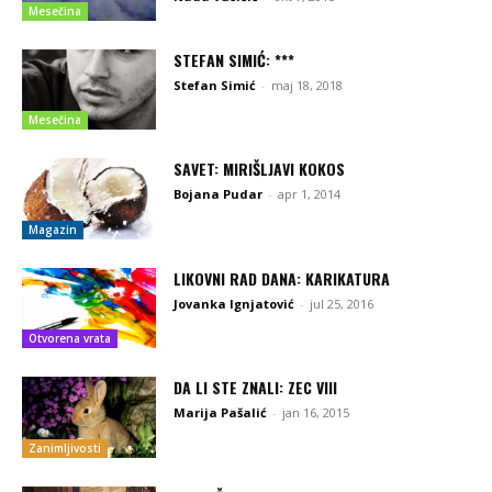
Mesečina
STEFAN SIMIĆ: ***
Stefan Simić
-
maj 18, 2018
Mesečina
SAVET: MIRIŠLJAVI KOKOS
Bojana Pudar
-
apr 1, 2014
Magazin
LIKOVNI RAD DANA: KARIKATURA
Jovanka Ignjatović
-
jul 25, 2016
Otvorena vrata
DA LI STE ZNALI: ZEC VIII
Marija Pašalić
-
jan 16, 2015
Zanimljivosti