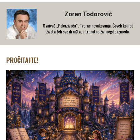
Zoran Todorović
Osnivač „Pokazivača“. Tvorac novakovanja. Čovek koji od
života želi sve ili ništa, a trenutno živi negde između.
PROČITAJTE!