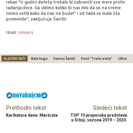
rekao “U godini deteta trebalo bi zabraniti sve mere protiv
rađanja dece. Da vidimo koliko bi nas bilo da se na vreme
nismo setili kako da nas ne bude!” I od tada se malo šta
promenilo”, zaključuje Šantić.
Izvor:
nova.rs
KLJUČNE REČI
Bela kuga
Danica Šantić
Fond "Treća sreća"
Užice
Facebook
X
Email
Prethodni tekst
Sledeći tekst
Karikatura dana: Maršruta
TOP 10 preporuka predstava
u Srbiji, sezona 2019 – 2020.