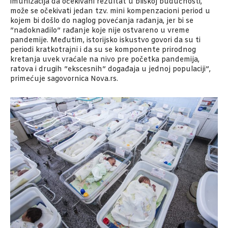
imunizacija da očekivani rezultat u bliskoj budućnosti,
može se očekivati jedan tzv. mini kompenzacioni period u
kojem bi došlo do naglog povećanja rađanja, jer bi se
”nadoknadilo” rađanje koje nije ostvareno u vreme
pandemije. Međutim, istorijsko iskustvo govori da su ti
periodi kratkotrajni i da su se komponente prirodnog
kretanja uvek vraćale na nivo pre početka pandemija,
ratova i drugih ”ekscesnih” događaja u jednoj populaciji”,
primećuje sagovornica Nova.rs.