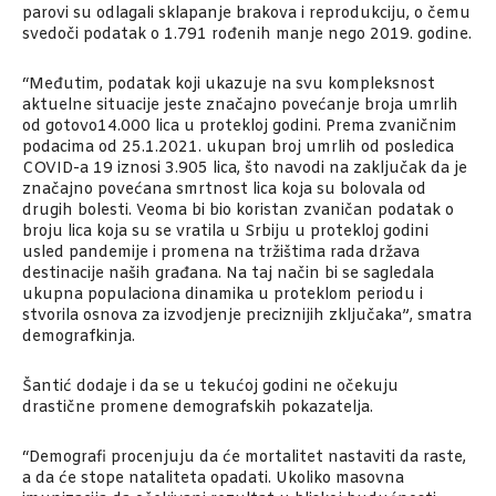
parovi su odlagali sklapanje brakova i reprodukciju, o čemu
svedoči podatak o 1.791 rođenih manje nego 2019. godine.
“Međutim, podatak koji ukazuje na svu kompleksnost
aktuelne situacije jeste značajno povećanje broja umrlih
od gotovo14.000 lica u protekloj godini. Prema zvaničnim
podacima od 25.1.2021. ukupan broj umrlih od posledica
COVID-a 19 iznosi 3.905 lica, što navodi na zaključak da je
značajno povećana smrtnost lica koja su bolovala od
drugih bolesti. Veoma bi bio koristan zvaničan podatak o
broju lica koja su se vratila u Srbiju u protekloj godini
usled pandemije i promena na tržištima rada država
destinacije naših građana. Na taj način bi se sagledala
ukupna populaciona dinamika u proteklom periodu i
stvorila osnova za izvodjenje preciznijih zključaka”, smatra
demografkinja.
Šantić dodaje i da se u tekućoj godini ne očekuju
drastične promene demografskih pokazatelja.
“Demografi procenjuju da će mortalitet nastaviti da raste,
a da će stope nataliteta opadati. Ukoliko masovna