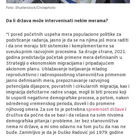
Foto: Shutterstock/Circlephoto
Da li država može intervenisati nekim merama?
“I pored početnih uspeha mera populacione politike za
podsticanje rađanja, jasno je da se na njima još mora raditi
i da one moraju biti sistemske i komplementarne sa
sveukupnim razvojnim procesima. Sa druge strane, 2021.
godina predstavlja početak primene mera definisanih u
Strategiji o ekonomskim migracijama i pripadajućem
akcionom planu. Ublažavanje iseljavanja mladog
reproduktivno i radnosposobnog stanovništva primenom
jasno definisanih mera, prepoznavanje razvojnog
potencijala dijaspore, povratnih i cirkularnih migracija, kao i
imigracija deficitarne radne snage, mogli bi biti procesi koji
bi usporili negativne demografske procese, a potom, nakon
određenog vremenskog perioda, doveli i do promene
njihovog smera. Za sve to je potrebna
spremnost države
i
društva da počne da se bavi i da rešava na svim nivoima
demografska pitanja i probleme. Jer bez stanovništva
nema ni države, a mi smo odavno na tom putu da nas ne
bude. Zanimljivo je da je Duško Radović još 1979. godine