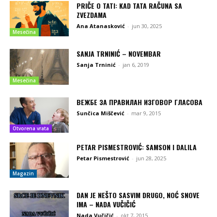
PRIČE O TATI: KAD TATA RAČUNA SA
ZVEZDAMA
Ana Atanasković
-
jun 30, 2025
Mesečina
SANJA TRNINIĆ – NOVEMBAR
Sanja Trninić
-
jan 6, 2019
Mesečina
ВЕЖБЕ ЗА ПРАВИЛАН ИЗГОВОР ГЛАСОВА
Sunčica Miščević
-
mar 9, 2015
Otvorena vrata
PETAR PISMESTROVIĆ: SAMSON I DALILA
Petar Pismestrović
-
jun 28, 2025
Magazin
DAN JE NEŠTO SASVIM DRUGO, NOĆ SNOVE
IMA – NADA VUČIČIĆ
Nada Vučičić
-
okt 7, 2015