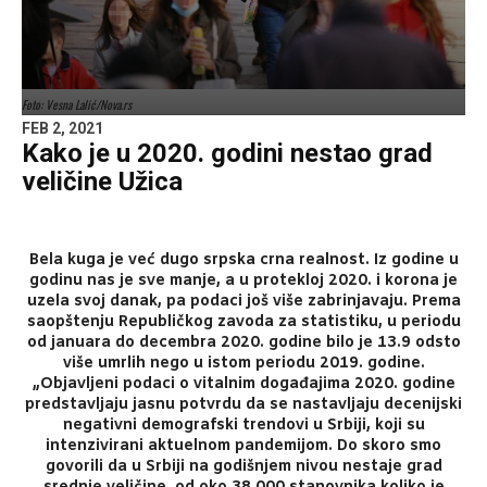
Foto: Vesna Lalić/Nova.rs
FEB 2, 2021
Kako je u 2020. godini nestao grad
veličine Užica
Bela kuga je već dugo srpska crna realnost. Iz godine u
godinu nas je sve manje, a u protekloj 2020. i korona je
uzela svoj danak, pa podaci još više zabrinjavaju. Prema
saopštenju Republičkog zavoda za statistiku, u periodu
od januara do decembra 2020. godine bilo je 13.9 odsto
više umrlih nego u istom periodu 2019. godine.
„Objavljeni podaci o vitalnim događajima 2020. godine
predstavljaju jasnu potvrdu da se nastavljaju decenijski
negativni demografski trendovi u Srbiji, koji su
intenzivirani aktuelnom pandemijom. Do skoro smo
govorili da u Srbiji na godišnjem nivou nestaje grad