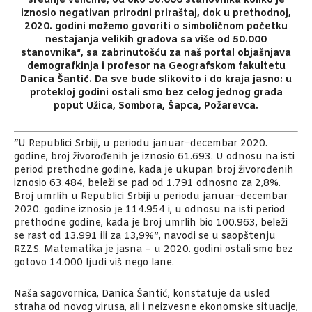
srednje veličine, od oko 38.000 stanovnika koliko je
iznosio negativan prirodni priraštaj, dok u prethodnoj,
2020. godini možemo govoriti o simboličnom početku
nestajanja velikih gradova sa više od 50.000
stanovnika“, sa zabrinutošću za naš portal objašnjava
demografkinja i profesor na Geografskom fakultetu
Danica Šantić. Da sve bude slikovito i do kraja jasno: u
protekloj godini ostali smo bez celog jednog grada
poput Užica, Sombora, Šapca, Požarevca.
“U Republici Srbiji, u periodu januar−decembar 2020.
godine, broj živorođenih je iznosio 61.693. U odnosu na isti
period prethodne godine, kada je ukupan broj živorođenih
iznosio 63.484, beleži se pad od 1.791 odnosno za 2,8%.
Broj umrlih u Republici Srbiji u periodu januar−decembar
2020. godine iznosio je 114.954 i, u odnosu na isti period
prethodne godine, kada je broj umrlih bio 100.963, beleži
se rast od 13.991 ili za 13,9%”, navodi se u saopštenju
RZZS. Matematika je jasna – u 2020. godini ostali smo bez
gotovo 14.000 ljudi viš nego lane.
Naša sagovornica, Danica Šantić, konstatuje da usled
straha od novog virusa, ali i neizvesne ekonomske situacije,