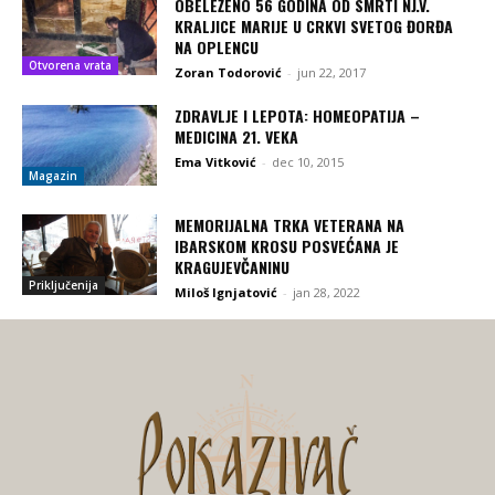
OBELEŽENO 56 GODINA OD SMRTI NJ.V.
KRALJICE MARIJE U CRKVI SVETOG ĐORĐA
NA OPLENCU
Otvorena vrata
Zoran Todorović
-
jun 22, 2017
ZDRAVLJE I LEPOTA: HOMEOPATIJA –
MEDICINA 21. VEKA
Ema Vitković
-
dec 10, 2015
Magazin
MEMORIJALNA TRKA VETERANA NA
IBARSKOM KROSU POSVEĆANA JE
KRAGUJEVČANINU
Priključenija
Miloš Ignjatović
-
jan 28, 2022