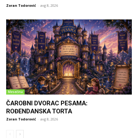
Zoran Todorović
-
avg 8, 2026
Mesečina
ČAROBNI DVORAC PESAMA:
ROĐENDANSKA TORTA
Zoran Todorović
-
avg 8, 2026