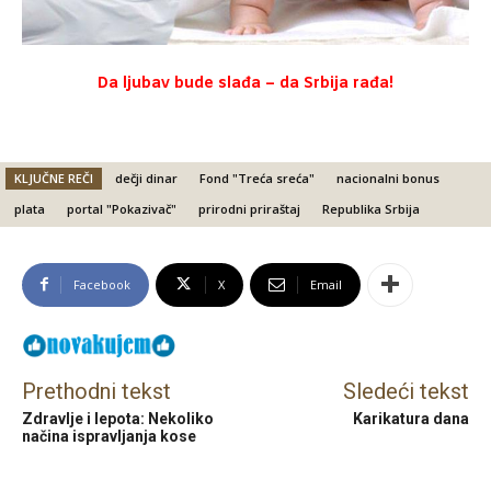
Da ljubav bude slađa – da Srbija rađa!
KLJUČNE REČI
dečji dinar
Fond "Treća sreća"
nacionalni bonus
plata
portal "Pokazivač"
prirodni priraštaj
Republika Srbija
Facebook
X
Email
Prethodni tekst
Sledeći tekst
Zdravlje i lepota: Nekoliko
Karikatura dana
načina ispravljanja kose