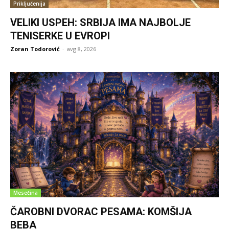
Priključenija
VELIKI USPEH: SRBIJA IMA NAJBOLJE
TENISERKE U EVROPI
Zoran Todorović
-
avg 8, 2026
Mesečina
ČAROBNI DVORAC PESAMA: KOMŠIJA
BEBA