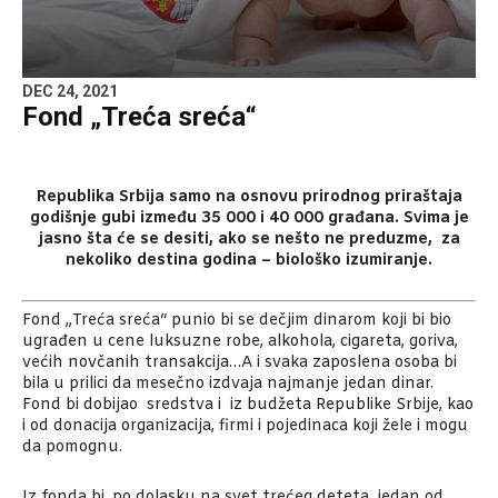
DEC 24, 2021
Fond „Treća sreća“
Republika Srbija samo na osnovu prirodnog priraštaja
godišnje gubi između 35 000 i 40 000 građana. Svima je
jasno šta će se desiti, ako se nešto ne preduzme, za
nekoliko destina godina – biološko izumiranje.
Fond „Treća sreća“ punio bi se dečjim dinarom koji bi bio
ugrađen u cene luksuzne robe, alkohola, cigareta, goriva,
većih novčanih transakcija…A i svaka zaposlena osoba bi
bila u prilici da mesečno izdvaja najmanje jedan dinar.
Fond bi dobijao sredstva i iz budžeta Republike Srbije, kao
i od donacija organizacija, firmi i pojedinaca koji žele i mogu
da pomognu.
Iz fonda bi, po dolasku na svet trećeg deteta, jedan od