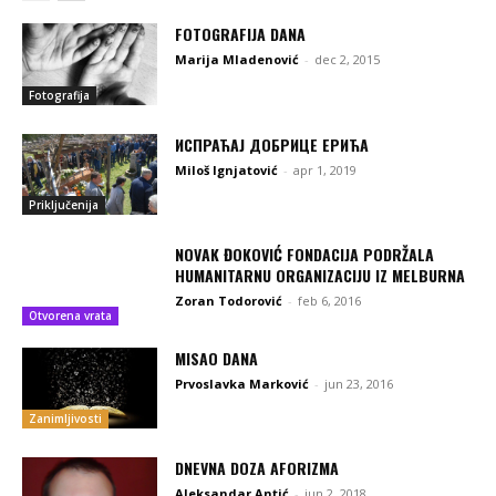
FOTOGRAFIJA DANA
Marija Mladenović
-
dec 2, 2015
Fotografija
ИСПРАЋАЈ ДОБРИЦЕ ЕРИЋА
Miloš Ignjatović
-
apr 1, 2019
Priključenija
NOVAK ĐOKOVIĆ FONDACIJA PODRŽALA
HUMANITARNU ORGANIZACIJU IZ MELBURNA
Zoran Todorović
-
feb 6, 2016
Otvorena vrata
MISAO DANA
Prvoslavka Marković
-
jun 23, 2016
Zanimljivosti
DNEVNA DOZA AFORIZMA
Aleksandar Antić
-
jun 2, 2018