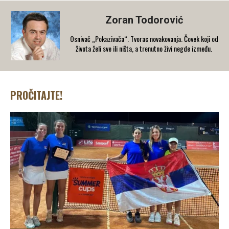
Zoran Todorović
Osnivač „Pokazivača“. Tvorac novakovanja. Čovek koji od
života želi sve ili ništa, a trenutno živi negde između.
PROČITAJTE!