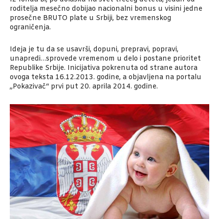
roditelja mesečno dobijao nacionalni bonus u visini jedne
prosečne BRUTO plate u Srbiji, bez vremenskog
ograničenja.
Ideja je tu da se usavrši, dopuni, prepravi, popravi,
unapredi…sprovede vremenom u delo i postane prioritet
Republike Srbije. Inicijativa pokrenuta od strane autora
ovoga teksta 16.12.2013. godine, a objavljena na portalu
„Pokazivač“ prvi put 20. aprila 2014. godine.