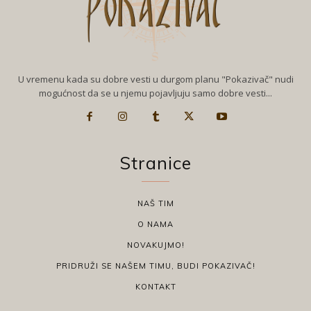
U vremenu kada su dobre vesti u durgom planu "Pokazivač" nudi
mogućnost da se u njemu pojavljuju samo dobre vesti...
Stranice
NAŠ TIM
O NAMA
NOVAKUJMO!
PRIDRUŽI SE NAŠEM TIMU, BUDI POKAZIVAČ!
KONTAKT