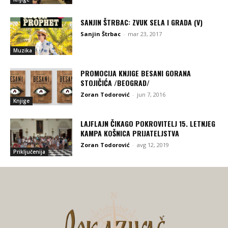
SANJIN ŠTRBAC: ZVUK SELA I GRADA (V)
Sanjin Štrbac
-
mar 23, 2017
Muzika
PROMOCIJA KNJIGE BESANI GORANA
STOJIČIĆA /BEOGRAD/
Zoran Todorović
-
jun 7, 2016
Knjige
LAJFLAJN ČIKAGO POKROVITELJ 15. LETNJEG
KAMPA KOŠNICA PRIJATELJSTVA
Zoran Todorović
-
avg 12, 2019
Priključenija