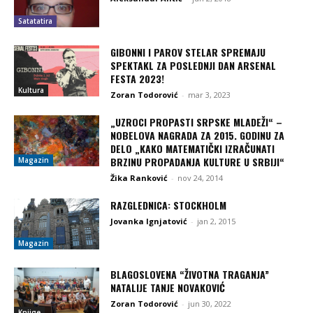
Satatatira
GIBONNI I PAROV STELAR SPREMAJU
SPEKTAKL ZA POSLEDNJI DAN ARSENAL
FESTA 2023!
Kultura
Zoran Todorović
-
mar 3, 2023
„UZROCI PROPASTI SRPSKE MLADEŽI“ –
NOBELOVA NAGRADA ZA 2015. GODINU ZA
DELO „KAKO MATEMATIČKI IZRAČUNATI
BRZINU PROPADANJA KULTURE U SRBIJI“
Magazin
Žika Ranković
-
nov 24, 2014
RAZGLEDNICA: STOCKHOLM
Jovanka Ignjatović
-
jan 2, 2015
Magazin
BLAGOSLOVENA “ŽIVOTNA TRAGANJA”
NATALIJE TANJE NOVAKOVIĆ
Zoran Todorović
-
jun 30, 2022
Knjige