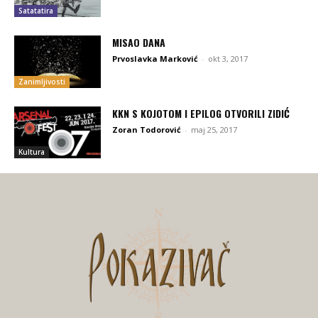
Satatatira
MISAO DANA
Prvoslavka Marković
-
okt 3, 2017
Zanimljivosti
KKN S KOJOTOM I EPILOG OTVORILI ZIDIĆ
Zoran Todorović
-
maj 25, 2017
Kultura