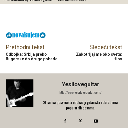
Facebook
X
Email
Prethodni tekst
Sledeći tekst
Odbojka: Srbija preko
Zakotrljaj me oko sveta:
Bugarske do druge pobede
Hios
Yesiloveguitar
http://www.yesiloveguitar.com/
Stranica posvećena edukaciji gitarista i obradama
popularnih pesama.