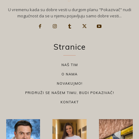
U vremenu kada su dobre vesti u durgom planu "Pokazivač" nudi
mogućnost da se u njemu pojavljuju samo dobre vesti...
Stranice
NAŠ TIM
O NAMA
NOVAKUJMO!
PRIDRUŽI SE NAŠEM TIMU, BUDI POKAZIVAČ!
KONTAKT