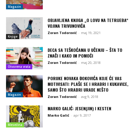
Magazin
OBJAVLJENA KNJIGA „O LOVU NA TETRIJEBA“
VOJINA TRIVUNOVIĆA
Zoran Todorović
-
maj 19, 2021
Knjige
DECA SA TEŠKOĆAMA U UČENJU – ŠTA TO
ZNAČI I KAKO IM POMOĆI
Zoran Todorović
-
maj 20, 2018
Otvorena vrata
PORUKE NOVAKA ĐOKOVIĆA KOJE ĆE VAS
MOTIVISATI: PLAŠE SE I HRABRI I KUKAVICE,
SAMO ŠTO HRABRI URADE NEŠTO
Magazin
Zoran Todorović
-
avg 9, 2018
MARKO GALIĆ: JESEN(JIN) I KESTEN
Marko Galić
-
apr 9, 2017
Mesečina