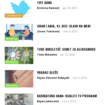
TVIT DANA
Kristina Raković
-
jan 10, 2015
Zanimljivosti
ORAN I ANJA, 41. DEO: GLAVU KA MENI
Zoran Todorović
-
mar 4, 2025
Mesečina
TODE NIKOLETIĆ: SONET ZA ALEKSANDRU
Tode Nikoletić
-
jan 12, 2020
Mesečina
VRABAC ULEĆE
Dejan Petrović Kobajaši
-
nov 2, 2015
Mesečina
KARIKATURA DANA: RIJALITI TV PROGRAM
Bojan Jokanović
-
nov 4, 2015