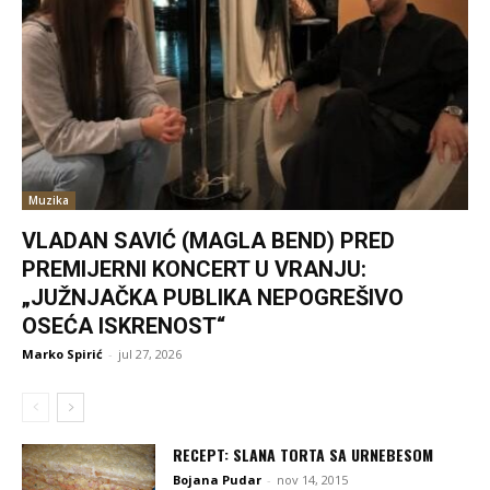
Muzika
VLADAN SAVIĆ (MAGLA BEND) PRED
PREMIJERNI KONCERT U VRANJU:
„JUŽNJAČKA PUBLIKA NEPOGREŠIVO
OSEĆA ISKRENOST“
Marko Spirić
-
jul 27, 2026
RECEPT: SLANA TORTA SA URNEBESOM
Bojana Pudar
-
nov 14, 2015