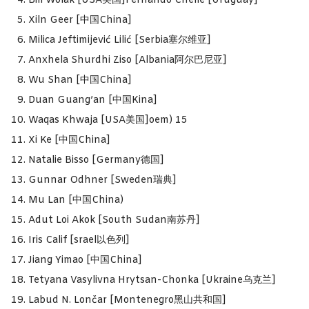
Bill Wolak [USA美国]Fernando Chelle [Uruguay]
Xiln Geer [中国China]
Milica Jeftimijević Lilić [Serbia塞尔维亚]
Anxhela Shurdhi Ziso [Albania阿尔巴尼亚]
Wu Shan [中国China]
Duan Guang’an [中国Kina]
Waqas Khwaja [USA美国]oem) 15
Xi Ke [中国China]
Natalie Bisso [Germany德国]
Gunnar Odhner [Sweden瑞典]
Mu Lan [中国China)
Adut Loi Akok [South Sudan南苏丹]
Iris Calif [srael以色列]
Jiang Yimao [中国China]
Tetyana Vasylivna Hrytsan-Chonka [Ukraine乌克兰]
Labud N. Lončar [Montenegro黑山共和国]