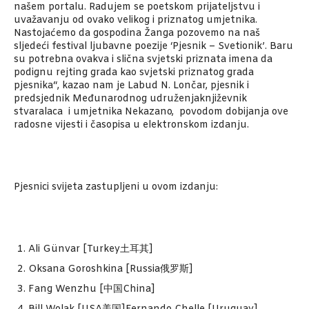
našem portalu. Radujem se poetskom prijateljstvu i
uvažavanju od ovako velikog i priznatog umjetnika.
Nastojaćemo da gospodina Žanga pozovemo na naš
sljedeći festival ljubavne poezije ‘Pjesnik – Svetionik’. Baru
su potrebna ovakva i slična svjetski priznata imena da
podignu rejting grada kao svjetski priznatog grada
pjesnika“, kazao nam je Labud N. Lončar, pjesnik i
predsjednik Međunarodnog udruženjaknjiževnik
stvaralaca i umjetnika Nekazano, povodom dobijanja ove
radosne vijesti i časopisa u elektronskom izdanju.
Pjesnici svijeta zastupljeni u ovom izdanju:
Ali Günvar [Turkey土耳其]
Oksana Goroshkina [Russia俄罗斯]
Fang Wenzhu [中国China]