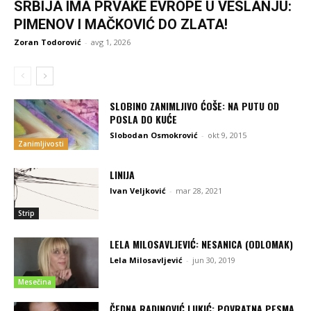
SRBIJA IMA PRVAKE EVROPE U VESLANJU:
PIMENOV I MAČKOVIĆ DO ZLATA!
Zoran Todorović
-
avg 1, 2026
SLOBINO ZANIMLJIVO ĆOŠE: NA PUTU OD
POSLA DO KUĆE
Slobodan Osmokrović
-
okt 9, 2015
Zanimljivosti
LINIJA
Ivan Veljković
-
mar 28, 2021
Strip
LELA MILOSAVLJEVIĆ: NESANICA (ODLOMAK)
Lela Milosavljević
-
jun 30, 2019
Mesečina
ČEDNA RADINOVIĆ LUKIĆ: POVRATNA PESMA