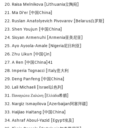
Raisa Melnikova [Lithuania立陶宛]
Ma Di’er [中国China]
Ruslan Anatolyevich Pivovarov [Belarus白罗斯]
Shen Youjun [中国China]
Sisyan Armenuhi [Armenia亚美尼亚]
Ayo Ayoola-Amale [Nigeria尼日利亚]
Zhu Likun [中国Çin]
A Ren [中国China]41
Imperia Tognacci [Italy意大利
Deng Panfeng [中国China]
Lali Michaeli [Israel以色列]
Παναγιώτα Ζαλώνη [Ελλάδα希腊]
Nargiz Ismayilova [Azerbaijan阿塞拜疆]
Haijiao Haitang [中国China]
Ashraf Aboul-Yazid [Egypt埃及]