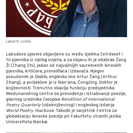
Labud N. Lončar
Labudove pjesme objavljene su među djelima četrdeset i
tri pjesnika iz cijelog svijeta, a za objavu ih je odabrao Žang
Ži (Zhang Zhi), jedan od najvažnijih savremenih kineskih
pjesnika, kritičara, prevodilaca i izdavača. Njegov
pseudonim je Diablo, englesko ime Artur Žang (Arthur
Zhang), a porijeklom je iz Nan’ana, Čongćing. Doktor je
književnosti. Trenutno obavlja funkciju predsjednika
Međunarodnog centra za prevođenje i istraživanje poezije,
glavnog urednika časopisa
Rendition of International
Poetry Quarterly
(višeknjiževnog) i engleskog izdanja
World Poetry Yearbook
. Takođe je savjetnik Centra za
globalizaciju kineske poezije pri Fakultetu stranih jezika
Univerziteta Nankai.