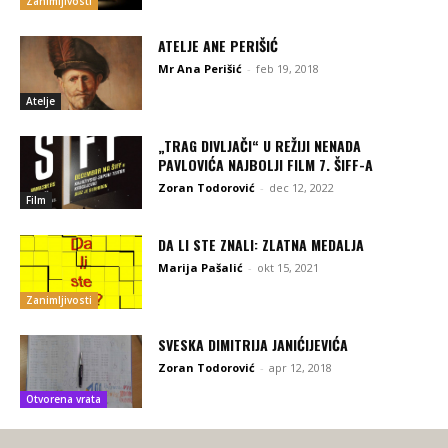
Zanimljivosti
ATELJE ANE PERIŠIĆ
Mr Ana Perišić
-
feb 19, 2018
Atelje
„TRAG DIVLJAČI“ U REŽIJI NENADA
PAVLOVIĆA NAJBOLJI FILM 7. ŠIFF-A
Zoran Todorović
-
dec 12, 2022
Film
DA LI STE ZNALI: ZLATNA MEDALJA
Marija Pašalić
-
okt 15, 2021
Zanimljivosti
SVESKA DIMITRIJA JANIĆIJEVIĆA
Zoran Todorović
-
apr 12, 2018
Otvorena vrata