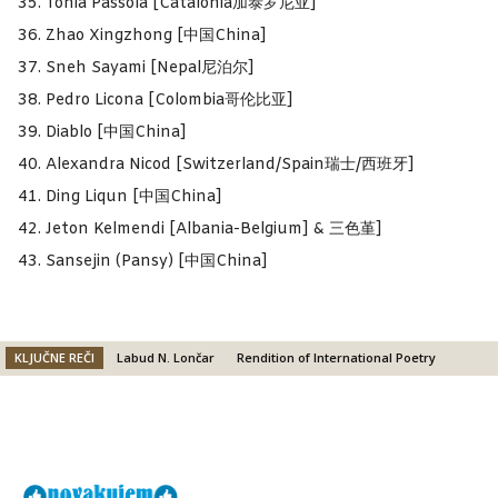
Tònia Passola [Catalonia加泰罗尼亚]
Zhao Xingzhong [中国China]
Sneh Sayami [Nepal尼泊尔]
Pedro Licona [Colombia哥伦比亚]
Diablo [中国China]
Alexandra Nicod [Switzerland/Spain瑞士/西班牙]
Ding Liqun [中国China]
Jeton Kelmendi [Albania-Belgium] & 三色堇]
Sansejin (Pansy) [中国China]
KLJUČNE REČI
Labud N. Lončar
Rendition of International Poetry
Facebook
X
Email