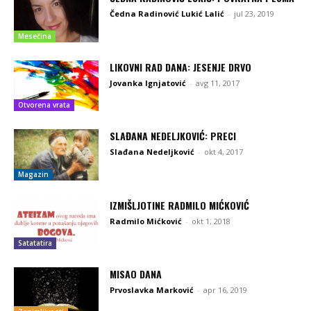
Čedna Radinović Lukić Lalić
-
jul 23, 2019
Mesečina
LIKOVNI RAD DANA: JESENJE DRVO
Jovanka Ignjatović
-
avg 11, 2017
Otvorena vrata
SLAĐANA NEDELJKOVIĆ: PRECI
Slađana Nedeljković
-
okt 4, 2017
Magazin
IZMIŠLJOTINE RADMILO MIĆKOVIĆ
Radmilo Mićković
-
okt 1, 2018
Satatatira
MISAO DANA
Prvoslavka Marković
-
apr 16, 2019