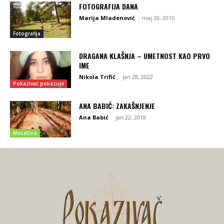
FOTOGRAFIJA DANA
Marija Mladenović
-
maj 20, 2015
Fotografija
DRAGANA KLAŠNJA – UMETNOST KAO PRVO
IME
Nikola Trifić
-
jan 28, 2022
Pokazivač pokazuje
ANA BABIĆ: ZAKAŠNJENJE
Ana Babić
-
jan 22, 2018
Mesečina