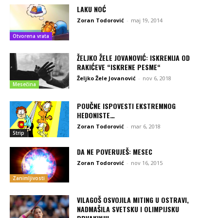
LAKU NOĆ
Zoran Todorović
-
maj 19, 2014
Otvorena vrata
ŽELJKO ŽELE JOVANOVIĆ: ISKRENIJA OD
RAKIĆEVE “ISKRENE PESME“
Željko Žele Jovanović
-
nov 6, 2018
Mesečina
POUČNE ISPOVESTI EKSTREMNOG
HEDONISTE…
Zoran Todorović
-
mar 6, 2018
Strip
DA NE POVERUJEŠ: MESEC
Zoran Todorović
-
nov 16, 2015
Zanimljivosti
VILAGOŠ OSVOJILA MITING U OSTRAVI,
NADMAŠILA SVETSKU I OLIMPIJSKU