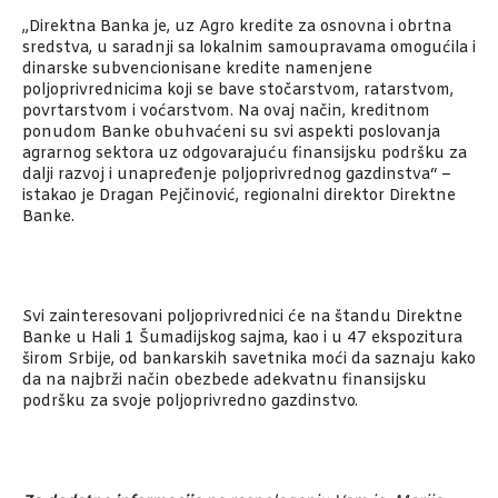
„Direktna Banka je, uz Agro kredite za osnovna i obrtna
sredstva, u saradnji sa lokalnim samoupravama omogućila i
dinarske subvencionisane kredite namenjene
poljoprivrednicima koji se bave stočarstvom, ratarstvom,
povrtarstvom i voćarstvom. Na ovaj način, kreditnom
ponudom Banke obuhvaćeni su svi aspekti poslovanja
agrarnog sektora uz odgovarajuću finansijsku podršku za
dalji razvoj i unapređenje poljoprivrednog gazdinstva“ –
istakao je Dragan Pejčinović, regionalni direktor Direktne
Banke.
Svi zainteresovani poljoprivrednici će na štandu Direktne
Banke u Hali 1 Šumadijskog sajma, kao i u 47 ekspozitura
širom Srbije, od bankarskih savetnika moći da saznaju kako
da na najbrži način obezbede adekvatnu finansijsku
podršku za svoje poljoprivredno gazdinstvo.