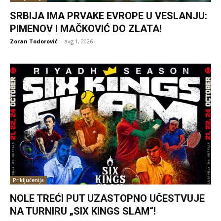
SRBIJA IMA PRVAKE EVROPE U VESLANJU:
PIMENOV I MAČKOVIĆ DO ZLATA!
Zoran Todorović
-
avg 1, 2026
Priključenija
NOLE TREĆI PUT UZASTOPNO UČESTVUJE
NA TURNIRU „SIX KINGS SLAM“!