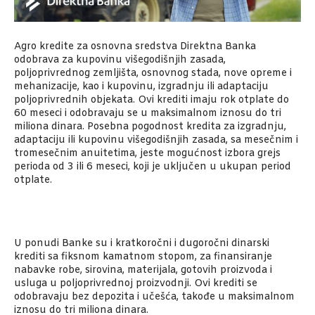
Agro kredite za osnovna sredstva Direktna Banka
odobrava za kupovinu višegodišnjih zasada,
poljoprivrednog zemljišta, osnovnog stada, nove opreme i
mehanizacije, kao i kupovinu, izgradnju ili adaptaciju
poljoprivrednih objekata. Ovi krediti imaju rok otplate do
60 meseci i odobravaju se u maksimalnom iznosu do tri
miliona dinara. Posebna pogodnost kredita za izgradnju,
adaptaciju ili kupovinu višegodišnjih zasada, sa mesečnim i
tromesečnim anuitetima, jeste mogućnost izbora grejs
perioda od 3 ili 6 meseci, koji je uključen u ukupan period
otplate.
U ponudi Banke su i kratkoročni i dugoročni dinarski
krediti sa fiksnom kamatnom stopom, za finansiranje
nabavke robe, sirovina, materijala, gotovih proizvoda i
usluga u poljoprivrednoj proizvodnji. Ovi krediti se
odobravaju bez depozita i učešća, takođe u maksimalnom
iznosu do tri miliona dinara.