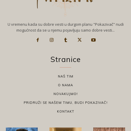
U vremenu kada su dobre vesti u durgom planu "Pokazivač" nudi
mogućnost da se u njemu pojavljuju samo dobre vesti...
Stranice
NAŠ TIM
O NAMA
NOVAKUJMO!
PRIDRUŽI SE NAŠEM TIMU, BUDI POKAZIVAČ!
KONTAKT