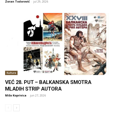
Zoran Todorović
-
jul 29, 2026
Kultura
VEĆ 28. PUT – BALKANSKA SMOTRA
MLADIH STRIP AUTORA
Mišo Koprivica
-
jun 27, 2026