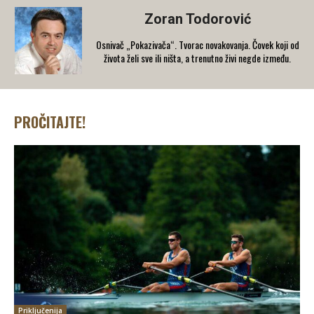
Zoran Todorović
Osnivač „Pokazivača“. Tvorac novakovanja. Čovek koji od
života želi sve ili ništa, a trenutno živi negde između.
PROČITAJTE!
Priključenija