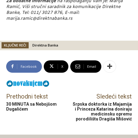
Za dodatne informacije
na raspolaganju Vam je: Marija
Ramić, Viši stručni saradnik za komunikacije Direktne
Banke, Tel: 011/ 3027 876, E-mail:
marija.ramic@direktnabanka.rs
KLJUČNE REČI
Direktna Banka
Facebook
X
Email
Prethodni tekst
Sledeći tekst
30 MINUTA sa Nebojšom
Srpska doktorka iz Majamija
Dugalićem
i Princeza Katarina doniraju
medicinsku opremu
porodilištu Dragiša Mišović