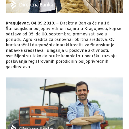
Kragujevac, 04.09.2019
. – Direktna Banka će na 16.
Šumadijskom poljoprivrednom sajmu u Kragujevcu, koji se
održava od 05. do 08. septembra, promovisati svoju
ponudu Agro kredita za osnovna i obrtna sredstva. Ovi
kratkoročni i dugoročni dinarski krediti, za finansiranje
nabavke sredstava i ulaganja u poslovne aktivnosti,
osmišljeni su tako da pruže kompletnu podršku razvoju
poslovanja registrovanih porodičnih poljoprivrednih
gazdinstava.