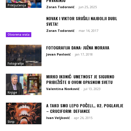
PRVAKINJU
Priključenija
Zoran Todorović
-
jun 25, 2025
NOVAK I VIKTOR SRUŠILI NAJBOLJI DUBL
SVETA!
Zoran Todorović
-
mar 14, 2017
Otvorena vrata
FOTOGRAFIJA DANA: JUŽNA MORAVA
Jovan Pavlović
-
jan 17, 2018
Fotografija
MIRKO IKONIĆ: UMETNOST JE SIGURNO
PRIBEŽIŠTE U OVOM OPASNOM SVETU
Valentina Novković
-
jul 13, 2023
Knjige
A TAKO SMO LEPO POČELI… 02. POGLAVLJE
– CRUCIFORM: DEFIANCE
Ivan Veljković
-
apr 26, 2015
Strip