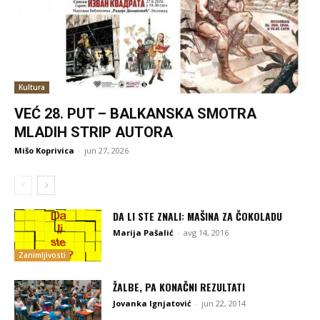
Kultura
VEĆ 28. PUT – BALKANSKA SMOTRA
MLADIH STRIP AUTORA
Mišo Koprivica
-
jun 27, 2026
DA LI STE ZNALI: MAŠINA ZA ČOKOLADU
Marija Pašalić
-
avg 14, 2016
Zanimljivosti
ŽALBE, PA KONAČNI REZULTATI
Jovanka Ignjatović
-
jun 22, 2014