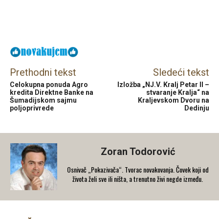
Facebook
X
Email
Prethodni tekst
Sledeći tekst
Celokupna ponuda Agro
Izložba „NJ.V. Kralj Petar II –
kredita Direktne Banke na
stvaranje Kralja“ na
Šumadijskom sajmu
Kraljevskom Dvoru na
poljoprivrede
Dedinju
Zoran Todorović
Osnivač „Pokazivača“. Tvorac novakovanja. Čovek koji od
života želi sve ili ništa, a trenutno živi negde između.