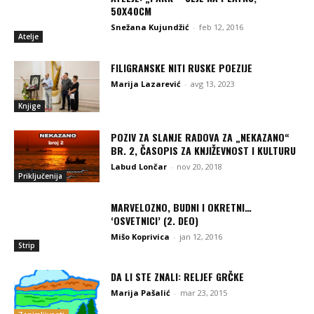
50X40CM
Snežana Kujundžić
-
feb 12, 2016
Atelje
FILIGRANSKE NITI RUSKE POEZIJE
Marija Lazarević
-
avg 13, 2023
Knjige
POZIV ZA SLANJE RADOVA ZA „NEKAZANO“
BR. 2, ČASOPIS ZA KNJIŽEVNOST I KULTURU
Labud Lončar
-
nov 20, 2018
Priključenija
MARVELOZNO, BUDNI I OKRETNI…
‘OSVETNICI’ (2. DEO)
Mišo Koprivica
-
jan 12, 2016
Strip
DA LI STE ZNALI: RELJEF GRČKE
Marija Pašalić
-
mar 23, 2015