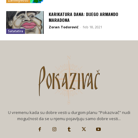
Zanimljivosti
KARIKATURA DANA: DIJEGO ARMANDO
MARADONA
Zoran Todorović
-
feb 18, 2021
Satatatira
U vremenu kada su dobre vesti u durgom planu "Pokazivač" nudi
mogućnost da se u njemu pojavljuju samo dobre vesti...