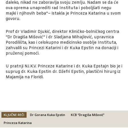
daleko, nikad ne zaboravlja svoju zemlju. Nadam se da će
ova oprema unaprediti rad Instituta i poboljšati negu
majki i njihovih beba”– istakla je Princeza Katarina u svom
govoru.
Prof dr Vladimir Djukić, direktor Kliničko-bolničkog centra
“Dr Dragiša Mišović” i dr Sladjana Mihajlović, upravnica
Porodilišta, kao i celokupno medicinsko osoblje Instituta,
zahvalili su Princezi Katarini i dr Kuka Epstin na donaciji i
pruženoj pomoći.
U pratnji NJ.K.V. Princeze Katarine i dr. Kuka Epstajn bio je i
suprug dr. Kuka Epstin dr. Džefri Epstin, plastični hirurg iz
Majamija na Floridi.
KLJUČNE REČI
Dr Gorana Kuka Epstin
KCB “Dragiša Mišović”
Princeza Katarina