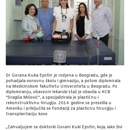
Dr Gorana Kuka Epstin je rodjena u Beogradu, gde je
pohadjala osnovnu školu i gimnaziju, a potom diplomirala
na Medicinskom fakultetu Univerziteta u Beogradu. Po
diplomiranju, obavezni lekarski staž je obavila u KCB
“Dragiša Mišović”, a specijalizirala je plastičnu i
rekonstruktivnu hirugiju. 2014. godine se preselila u
Ameriku i priključila se Fondaciji za plasticnu hirurgiju i
transplantaciju kose.
„Zahvaljujem se doktorki Gorani Kuki Epstin, koja, iako živi