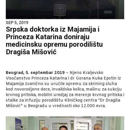
SEP 5, 2019
Srpska doktorka iz Majamija i
Princeza Katarina doniraju
medicinsku opremu porodilištu
Dragiša Mišović
Beograd, 5. septembar 2019
– Njeno Kraljevsko
Visočanstvo Princeza Katarina i dr Gorana Kuka Epstin iz
Majamija zvanično su uručile opremu za skrining sluha
kod novorodjene dece, invalidska kolica, mašinu za sukciju
krvnog pritiska, mobilni uredjaj za merenje krvnog pritiska i
stalke za infuziju porodilištu Kliničkog centra “Dr Dragiša
Mišović” u Beogradu u vrednosti oko 12.000 evra.