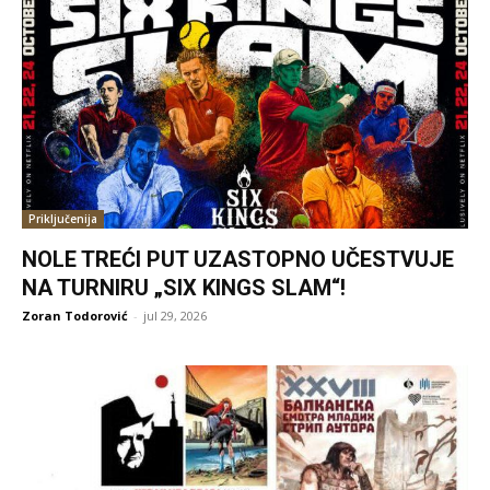
Priključenija
NOLE TREĆI PUT UZASTOPNO UČESTVUJE
NA TURNIRU „SIX KINGS SLAM“!
Zoran Todorović
-
jul 29, 2026