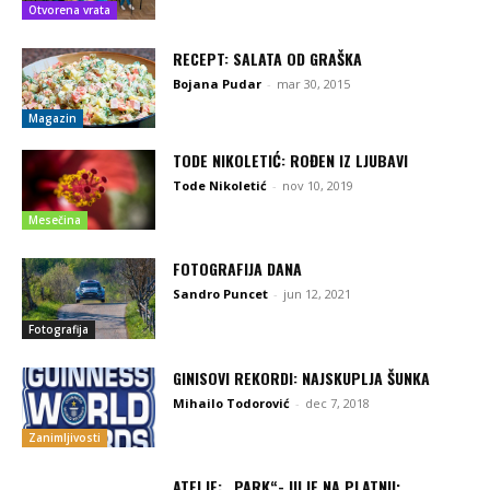
Otvorena vrata
RECEPT: SALATA OD GRAŠKA
Bojana Pudar
-
mar 30, 2015
Magazin
TODE NIKOLETIĆ: ROĐEN IZ LJUBAVI
Tode Nikoletić
-
nov 10, 2019
Mesečina
FOTOGRAFIJA DANA
Sandro Puncet
-
jun 12, 2021
Fotografija
GINISOVI REKORDI: NAJSKUPLJA ŠUNKA
Mihailo Todorović
-
dec 7, 2018
Zanimljivosti
ATELJE: „PARK“- ULJE NA PLATNU;