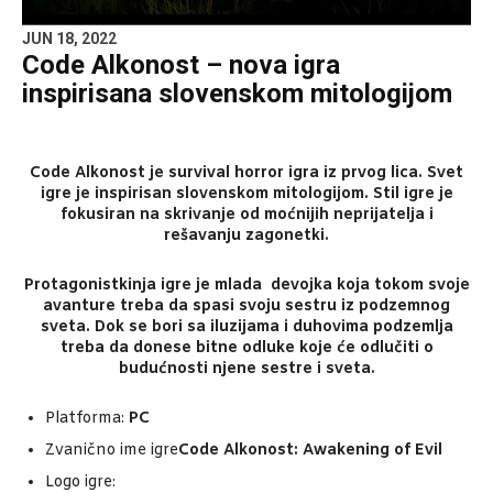
JUN 18, 2022
Code Alkonost – nova igra
inspirisana slovenskom mitologijom
Code Alkonost je survival horror igra iz prvog lica. Svet
igre je inspirisan slovenskom mitologijom. Stil igre je
fokusiran na skrivanje od moćnijih neprijatelja i
rešavanju zagonetki.
Protagonistkinja igre je mlada devojka koja tokom svoje
avanture treba da spasi svoju sestru iz podzemnog
sveta. Dok se bori sa iluzijama i duhovima podzemlja
treba da donese bitne odluke koje će odlučiti o
budućnosti njene sestre i sveta.
Platforma:
PC
Zvanično ime igre
Code Alkonost: Awakening of Evil
Logo igre: