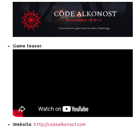
Game teaser
:
Website
:
http://codealkonost.
com