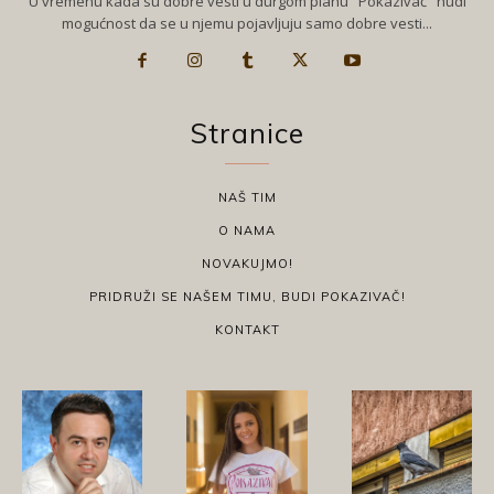
U vremenu kada su dobre vesti u durgom planu "Pokazivač" nudi
mogućnost da se u njemu pojavljuju samo dobre vesti...
Stranice
NAŠ TIM
O NAMA
NOVAKUJMO!
PRIDRUŽI SE NAŠEM TIMU, BUDI POKAZIVAČ!
KONTAKT