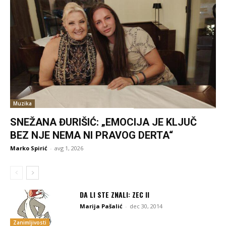
Muzika
SNEŽANA ĐURIŠIĆ: „EMOCIJA JE KLJUČ
BEZ NJE NEMA NI PRAVOG DERTA“
Marko Spirić
-
avg 1, 2026
DA LI STE ZNALI: ZEC II
Marija Pašalić
-
dec 30, 2014
Zanimljivosti