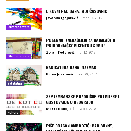
LIKOVNI RAD DANA: MOJ ČASOVNIK
Jovanka Ignjatović
-
mar 18, 2015
Otvorena vrata
POSEBNA IZNENAĐENJA ZA NAJMLAĐE U
PRIRODNJAČKOM CENTRU SRBIJE
Zoran Todorović
-
jul 12, 2018
Otvorena vrata
KARIKATURA DANA: RAZMAK
Bojan Jokanović
-
nov 29, 2017
Satatatira
SEPTEMBARSKE POZORIŠNE PREMIJERE I
GOSTOVANJA U BEOGRADU
Marko Radojičić
-
sep 6, 2018
Kultura
PIŠE DRAGAN AMBROZIĆ: BAD BUNNY,