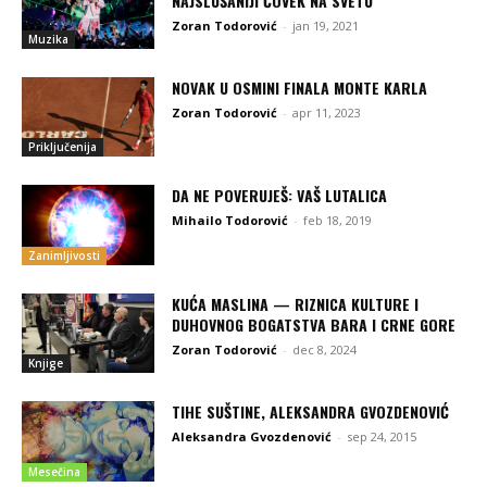
NAJSLUŠANIJI ČOVEK NA SVETU
Zoran Todorović
-
jan 19, 2021
Muzika
NOVAK U OSMINI FINALA MONTE KARLA
Zoran Todorović
-
apr 11, 2023
Priključenija
DA NE POVERUJEŠ: VAŠ LUTALICA
Mihailo Todorović
-
feb 18, 2019
Zanimljivosti
KUĆA MASLINA — RIZNICA KULTURE I
DUHOVNOG BOGATSTVA BARA I CRNE GORE
Zoran Todorović
-
dec 8, 2024
Knjige
TIHE SUŠTINE, ALEKSANDRA GVOZDENOVIĆ
Aleksandra Gvozdenović
-
sep 24, 2015
Mesečina