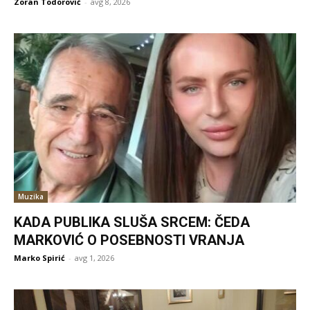
Zoran Todorović
-
avg 8, 2026
Muzika
KADA PUBLIKA SLUŠA SRCEM: ČEDA
MARKOVIĆ O POSEBNOSTI VRANJA
Marko Spirić
-
avg 1, 2026