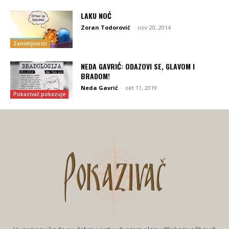
LAKU NOĆ
Zoran Todorović
-
nov 20, 2014
Zanimljivosti
NEDA GAVRIĆ: ODAZOVI SE, GLAVOM I
BRADOM!
Neda Gavrić
-
okt 11, 2019
Pokazivač pokazuje