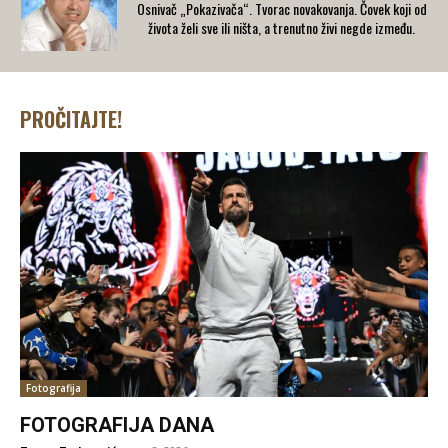
Osnivač „Pokazivača“. Tvorac novakovanja. Čovek koji od
života želi sve ili ništa, a trenutno živi negde između.
PROČITAJTE!
Fotografija
FOTOGRAFIJA DANA