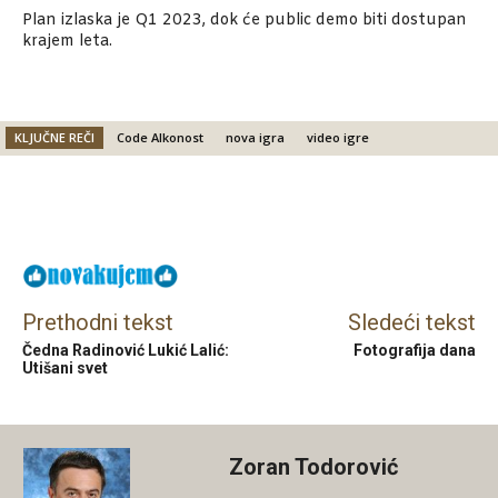
Plan izlaska je Q1 2023, dok će public demo biti dostupan
krajem leta.
KLJUČNE REČI
Code Alkonost
nova igra
video igre
Facebook
X
Email
Prethodni tekst
Sledeći tekst
Čedna Radinović Lukić Lalić:
Fotografija dana
Utišani svet
Zoran Todorović