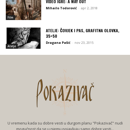
VIDEO IGRE: A WAY OUT
Mihailo Todorović
-
apr 2, 2018
Film
ATELJE: ČOVJEK I PAS, GRAFITNA OLOVKA,
35×50
Dragana Pašić
-
nov 23, 2015
Atelje
U vremenu kada su dobre vesti u durgom planu "Pokazivač" nudi
mogućnost da se u njemu pojavljuju samo dobre vesti...