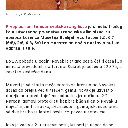
Fotografija: Profimedia
Prvoplasirani teniser svetske rang liste
je u meču trećeg
kola Otvorenog prvenstva Francuske eliminisao 30.
nosioca Lorenca Musetija (Italija) rezultatom 7:5, 6:7
(6:8), 2:6, 6:3, 6:0 i na maestralan način nastavio put ka
odbrani titule.
Do 17. pobede u godini Novak je stigao posle četiri časa i 30
minuta provedenih na terenu. Susret je počeo u 22:37h, a
završen sledećeg dana.
Muzeti je od starta meča agresivno krenuo na Novaka i
došao do brejka već u trećem gemu. Novak je uzvratio
ribrejkom u predstojećem i odmah izjednačio na 2:2.
Naredni gemovi protekli su bez brejk šansi da bi Novak u
najvažnijem trenutku, dvanaestom gemu, iskoristio prvu
od dve brejk-set lopte i posle 7:5 poveo u setovima.
Iako je vodio 4:2 u drugom setu, Museti je uspeo da se