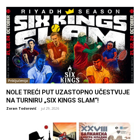
Priključenija
NOLE TREĆI PUT UZASTOPNO UČESTVUJE
NA TURNIRU „SIX KINGS SLAM“!
Zoran Todorović
-
jul 29, 2026