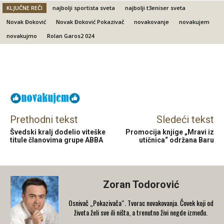
KLJUČNE REČI
najbolji sportista sveta
najbolji t3eniser sveta
Novak Đoković
Novak Đoković Pokazivač
novakovanje
novakujem
novakujmo
Rolan Garos2 024
Facebook
X
Email
Prethodni tekst
Sledeći tekst
Švedski kralj dodelio viteške
Promocija knjige „Mravi iz
titule članovima grupe ABBA
utičnica“ održana Baru
Zoran Todorović
Osnivač „Pokazivača“. Tvorac novakovanja. Čovek koji od
života želi sve ili ništa, a trenutno živi negde između.