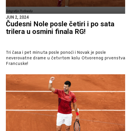
Fotografija: Profimedia
JUN 2, 2024
Čudesni Nole posle četiri i po sata
trilera u osmini finala RG!
Tri časa i pet minuta posle ponoći i Novak je posle
neverovatne drame u četvrtom kolu Otvorenog prvenstva
Francuske!