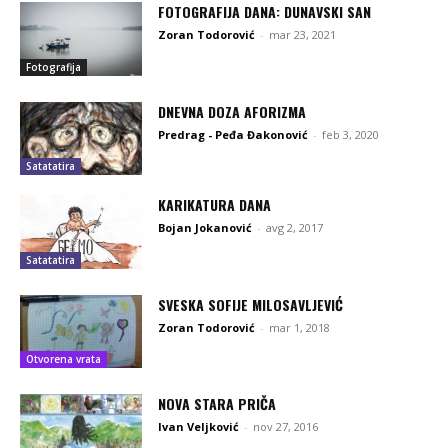
FOTOGRAFIJA DANA: DUNAVSKI SAN
Zoran Todorović
-
mar 23, 2021
Fotografija
DNEVNA DOZA AFORIZMA
Predrag - Peđa Đakonović
-
feb 3, 2020
Satatatira
KARIKATURA DANA
Bojan Jokanović
-
avg 2, 2017
Satatatira
SVESKA SOFIJE MILOSAVLJEVIĆ
Zoran Todorović
-
mar 1, 2018
Otvorena vrata
NOVA STARA PRIČA
Ivan Veljković
-
nov 27, 2016