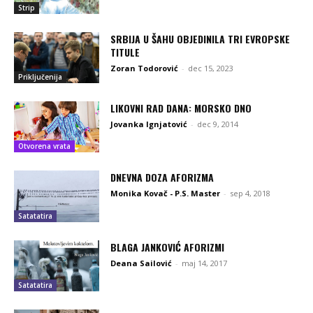
Strip
SRBIJA U ŠAHU OBJEDINILA TRI EVROPSKE
TITULE
Zoran Todorović
-
dec 15, 2023
Priključenija
LIKOVNI RAD DANA: MORSKO DNO
Jovanka Ignjatović
-
dec 9, 2014
Otvorena vrata
DNEVNA DOZA AFORIZMA
Monika Kovač - P.S. Master
-
sep 4, 2018
Satatatira
BLAGA JANKOVIĆ AFORIZMI
Deana Sailović
-
maj 14, 2017
Satatatira