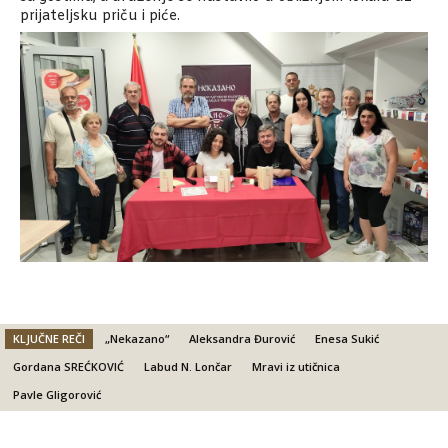
prijateljsku priču i piće.
KLJUČNE REČI
„Nekazano“
Aleksandra Đurović
Enesa Sukić
Gordana SREĆKOVIĆ
Labud N. Lončar
Mravi iz utičnica
Pavle Gligorović