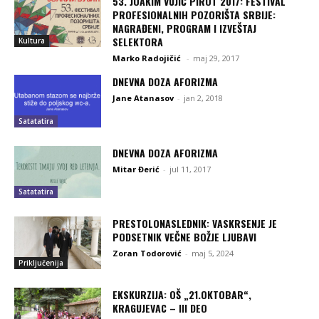
53. JOAKIM VUJIĆ PIROT 2017: FESTIVAL
PROFESIONALNIH POZORIŠTA SRBIJE:
NAGRAĐENI, PROGRAM I IZVEŠTAJ
SELEKTORA
Kultura
Marko Radojičić
-
maj 29, 2017
DNEVNA DOZA AFORIZMA
Jane Atanasov
-
jan 2, 2018
Satatatira
DNEVNA DOZA AFORIZMA
Mitar Đerić
-
jul 11, 2017
Satatatira
PRESTOLONASLEDNIK: VASKRSENJE JE
PODSETNIK VEČNE BOŽJE LJUBAVI
Zoran Todorović
-
maj 5, 2024
Priključenija
EKSKURZIJA: OŠ „21.OKTOBAR“,
KRAGUJEVAC – III DEO