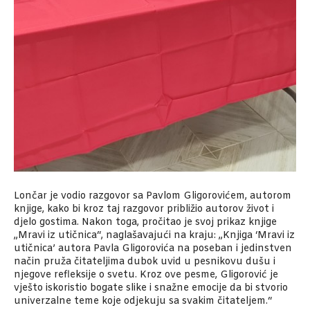
Lončar je vodio razgovor sa Pavlom Gligorovićem, autorom
knjige, kako bi kroz taj razgovor približio autorov život i
djelo gostima. Nakon toga, pročitao je svoj prikaz knjige
„Mravi iz utičnica“, naglašavajući na kraju: „Knjiga ‘Mravi iz
utičnica’ autora Pavla Gligorovića na poseban i jedinstven
način pruža čitateljima dubok uvid u pesnikovu dušu i
njegove refleksije o svetu. Kroz ove pesme, Gligorović je
vješto iskoristio bogate slike i snažne emocije da bi stvorio
univerzalne teme koje odjekuju sa svakim čitateljem.“