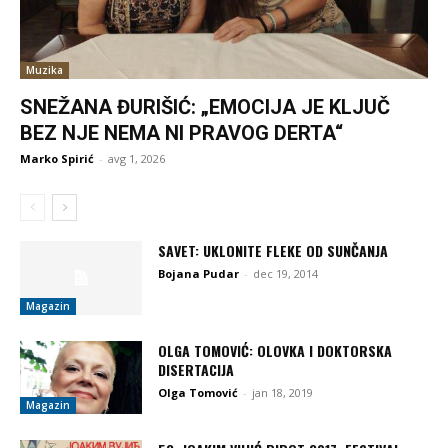
Muzika
SNEŽANA ĐURIŠIĆ: „EMOCIJA JE KLJUČ
BEZ NJE NEMA NI PRAVOG DERTA“
Marko Spirić
-
avg 1, 2026
SAVET: UKLONITE FLEKE OD SUNČANJA
Bojana Pudar
-
dec 19, 2014
Magazin
OLGA TOMOVIĆ: OLOVKA I DOKTORSKA
DISERTACIJA
Olga Tomović
-
jan 18, 2019
Magazin