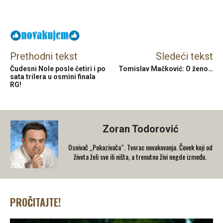
Facebook
X
Email
Prethodni tekst
Sledeći tekst
Čudesni Nole posle četiri i po
Tomislav Mačković: O ženo…
sata trilera u osmini finala
RG!
Zoran Todorović
Osnivač „Pokazivača“. Tvorac novakovanja. Čovek koji od
života želi sve ili ništa, a trenutno živi negde između.
PROČITAJTE!