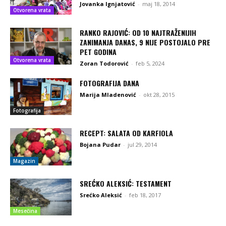
Jovanka Ignjatović
-
maj 18, 2014
Otvorena vrata
RANKO RAJOVIĆ: OD 10 NAJTRAŽENIJIH
ZANIMANJA DANAS, 9 NIJE POSTOJALO PRE
PET GODINA
Otvorena vrata
Zoran Todorović
-
feb 5, 2024
FOTOGRAFIJA DANA
Marija Mladenović
-
okt 28, 2015
Fotografija
RECEPT: SALATA OD KARFIOLA
Bojana Pudar
-
jul 29, 2014
Magazin
SREĆKO ALEKSIĆ: TESTAMENT
Srećko Aleksić
-
feb 18, 2017
Mesečina