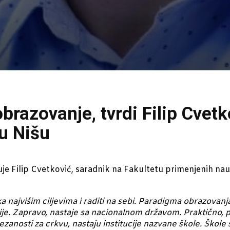
brazovanje, tvrdi Filip Cvetk
u Nišu
je Filip Cvetković, saradnik na Fakultetu primenjenih nau
ti ka najvišim ciljevima i raditi na sebi. Paradigma obrazova
ije. Zapravo, nastaje sa nacionalnom državom. Praktično, 
anosti za crkvu, nastaju institucije nazvane škole. Škole 