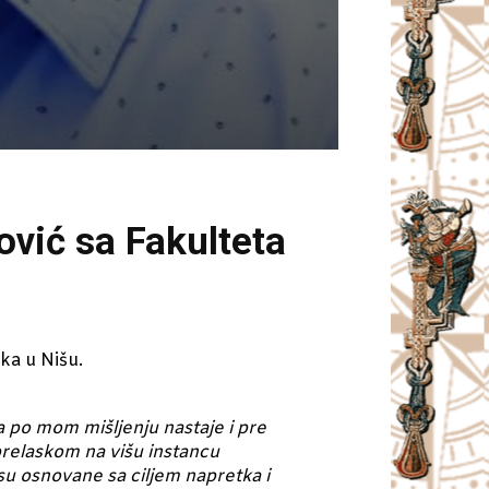
ović sa Fakulteta
ka u Nišu.
nja po mom mišljenju nastaje i pre
prelaskom na višu instancu
su osnovane sa ciljem napretka i