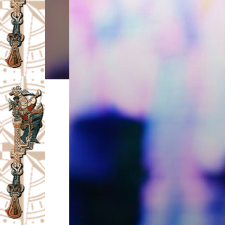
I
V
A
Č