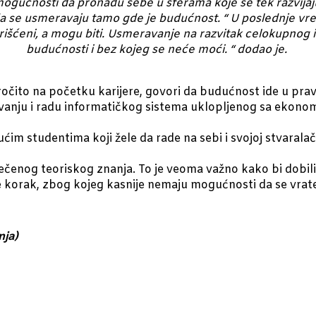
ogućnosti da pronađu sebe u sferama koje se tek razvijaj
da se usmeravaju tamo gde je budućnost. “ U poslednje vre
korišćeni, a mogu biti. Usmeravanje na razvitak celokupnog
budućnosti i bez kojeg se neće moći. “ dodao je.
očito na početku karijere, govori da budućnost ide u pravc
živanju i radu informatičkog sistema uklopljenog sa ekonom
ćim studentima koji žele da rade na sebi i svojoj stvaralač
čenog teoriskog znanja. To je veoma važno kako bi dobili
 korak, zbog kojeg kasnije nemaju mogućnosti da se vrat
nja)