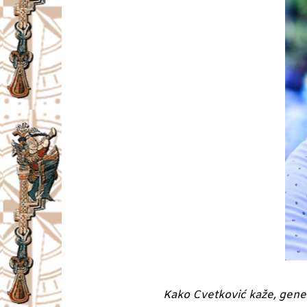
Kako Cvetković kaže, gener