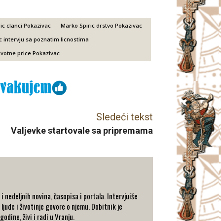
ic clanci Pokazivac
Marko Spiric drstvo Pokazivac
c intervju sa poznatim licnostima
ivotne price Pokazivac
Sledeći tekst
Valjevke startovale sa pripremama
 nedeljnih novina, časopisa i portala. Intervjuiše
 ljude i životinje govore o njemu. Dobitnik je
dine, živi i radi u Vranju.