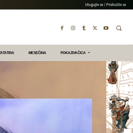
Ulogujte se / Pridružite se
TATATIRA
MESEČINA
POKAZIVAČICA