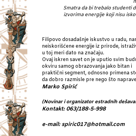
m
Smatra da bi trebalo studenti 
izvorima energije koji nisu is
Filipovo dosadašnje iskustvo u radu, nar
neiskorišćene energije iz prirode, istra
u toj meri dato na značaju.
Ovaj iskren savet on je uputio svim budu
okviru samog obrazovanja jako bitan i
praktični segment, odnosno primena ste
da dobro razmisle pre nego što naprave
Marko Spirić
(
Novinar i organizator estradnih dešava
Kontakt: 063/188-5-998
e-mail: spiric017@hotmail.com