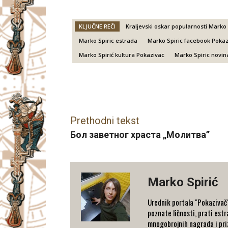
KLJUČNE REČI
Kraljevski oskar popularnosti Marko 
Marko Spiric estrada
Marko Spiric facebook Pokaz
Marko Spirić kultura Pokazivac
Marko Spiric novin
Facebook
X
Email
Prethodni tekst
Бол заветног храста „Молитва”
Marko Spirić
Urednik portala "Pokazivač".
poznate ličnosti, prati estra
mnogobrojnih nagrada i priz