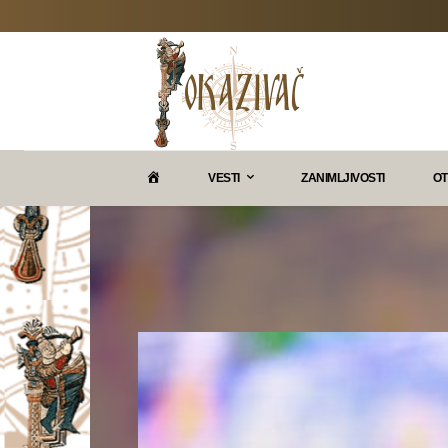
P
VESTI
ZANIMLJIVOSTI
OT
O
K
A
Z