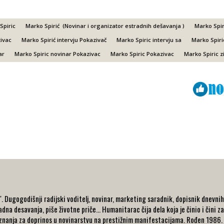
Spiric
Marko Spirić (Novinar i organizator estradnih dešavanja )
Marko Spir
ivac
Marko Spirić intervju Pokazivač
Marko Spiric intervju sa
Marko Spiri
ar
Marko Spiric novinar Pokazivac
Marko Spiric Pokazivac
Marko Spiric z
Viber
ReddIt
 Dugogodišnji radijski voditelj, novinar, marketing saradnik, dopisnik dnevnih i
dna desavanja, piše životne priče... Humanitarac čija dela koja je činio i čini za
nanja za doprinos u novinarstvu na prestižnim manifestacijama. Rođen 1986. go