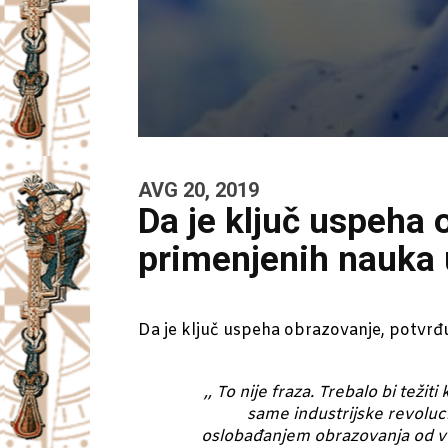
AVG 20, 2019
Da je ključ uspeha o
primenjenih nauka 
Da je ključ uspeha obrazovanje, potvrđu
,, To nije fraza. Trebalo bi teži
same industrijske revoluc
oslobađanjem obrazovanja od vez