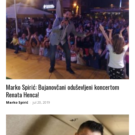
Marko Spirić: Bujanovčani oduševljeni koncertom
Renata Henca!
Marko Spirić
-
jul 20, 2019