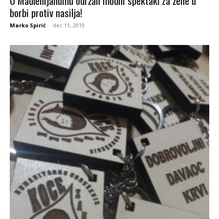
U Madlenijanumu održan modni spektakl za žene u
borbi protiv nasilja!
Marko Spirić
-
dec 11, 2019