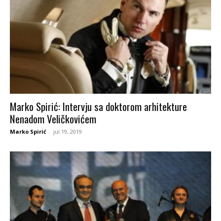
Marko Spirić: Intervju sa doktorom arhitekture
Nenadom Veličkovićem
Marko Spirić
-
jul 19, 2019