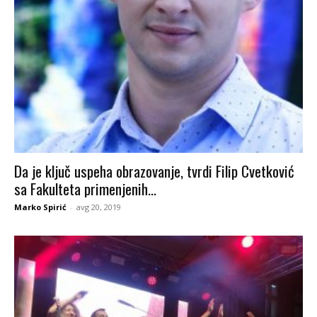
Da je ključ uspeha obrazovanje, tvrdi Filip Cvetković
sa Fakulteta primenjenih...
Marko Spirić
-
avg 20, 2019