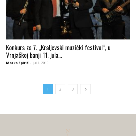
Konkurs za 7. „Kraljevski muzički festival“, u
Vrnjačkoj banji 11. jula...
Marko Spirić
-
jul 1, 2019
1
2
3