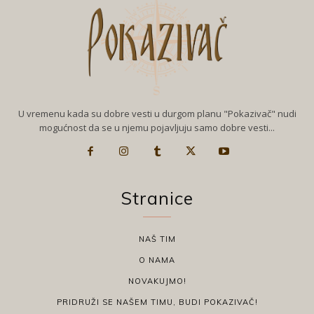
U vremenu kada su dobre vesti u durgom planu "Pokazivač" nudi
mogućnost da se u njemu pojavljuju samo dobre vesti...
Stranice
NAŠ TIM
O NAMA
NOVAKUJMO!
PRIDRUŽI SE NAŠEM TIMU, BUDI POKAZIVAČ!