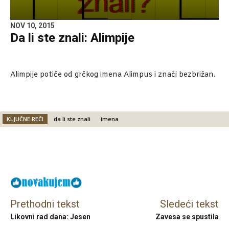
NOV 10, 2015
Da li ste znali: Alimpije
Alimpije potiče od grčkog imena Alimpus i znači bezbrižan.
KLJUČNE REČI
da li ste znali
imena
Facebook
X
Email
Prethodni tekst
Sledeći tekst
Likovni rad dana: Jesen
Zavesa se spustila