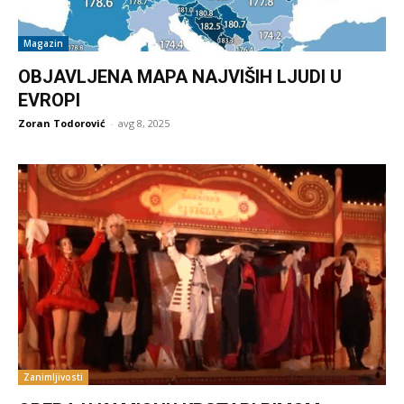
Magazin
OBJAVLJENA MAPA NAJVIŠIH LJUDI U
EVROPI
Zoran Todorović
-
avg 8, 2025
Zanimljivosti