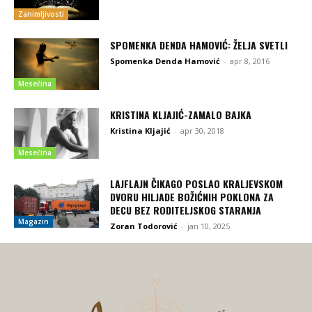
Zanimljivosti
SPOMENKA DENDA HAMOVIĆ: ŽELJA SVETLI
Spomenka Denda Hamović
-
apr 8, 2016
Mesečina
KRISTINA KLJAJIĆ-ZAMALO BAJKA
Kristina Kljajić
-
apr 30, 2018
Mesečina
LAJFLAJN ČIKAGO POSLAO KRALJEVSKOM
DVORU HILJADE BOŽIĆNIH POKLONA ZA
DECU BEZ RODITELJSKOG STARANJA
Magazin
Zoran Todorović
-
jan 10, 2025