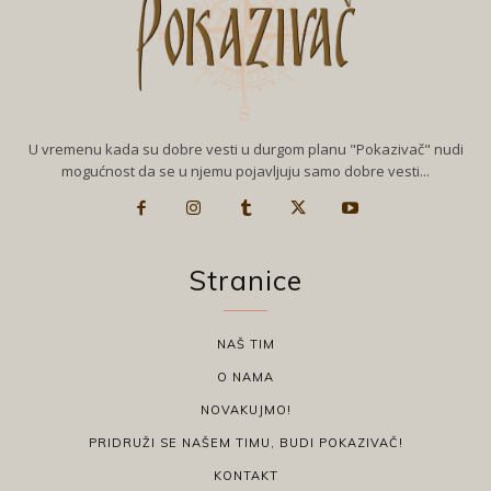
U vremenu kada su dobre vesti u durgom planu "Pokazivač" nudi
mogućnost da se u njemu pojavljuju samo dobre vesti...
Stranice
NAŠ TIM
O NAMA
NOVAKUJMO!
PRIDRUŽI SE NAŠEM TIMU, BUDI POKAZIVAČ!
KONTAKT