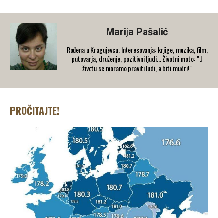
Marija Pašalić
​Rođena u Kragujevcu. Interesovanja: knjige, muzika, film,
putovanja, druženje, pozitivni ljudi... Životni moto: "U
životu se moramo praviti ludi, a biti mudri!"
PROČITAJTE!