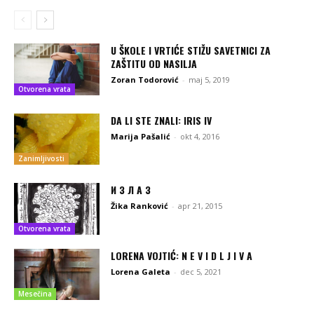
U ŠKOLE I VRTIĆE STIŽU SAVETNICI ZA
ZAŠTITU OD NASILJA
Zoran Todorović
-
maj 5, 2019
Otvorena vrata
DA LI STE ZNALI: IRIS IV
Marija Pašalić
-
okt 4, 2016
Zanimljivosti
И З Л А З
Žika Ranković
-
apr 21, 2015
Otvorena vrata
LORENA VOJTIĆ: N E V I D L J I V A
Lorena Galeta
-
dec 5, 2021
Mesečina