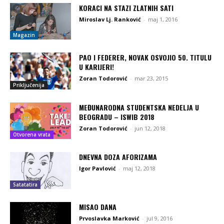
KORACI NA STAZI ZLATNIH SATI
Miroslav Lj. Ranković
-
maj 1, 2016
Magazin
PAO I FEDERER, NOVAK OSVOJIO 50. TITULU
U KARIJERI!
Zoran Todorović
-
mar 23, 2015
Priključenija
MEĐUNARODNA STUDENTSKA NEDELJA U
BEOGRADU – ISWIB 2018
Zoran Todorović
-
jun 12, 2018
Otvorena vrata
DNEVNA DOZA AFORIZAMA
Igor Pavlović
-
maj 12, 2018
Satatatira
MISAO DANA
Prvoslavka Marković
-
jul 9, 2016