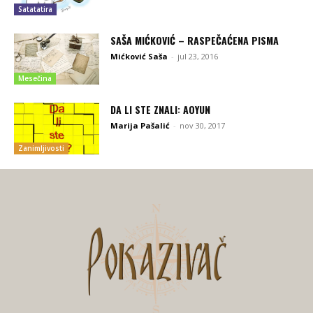
Satatatira
SAŠA MIĆKOVIĆ – RASPEČAĆENA PISMA
Mićković Saša
-
jul 23, 2016
Mesečina
DA LI STE ZNALI: AOYUN
Marija Pašalić
-
nov 30, 2017
Zanimljivosti