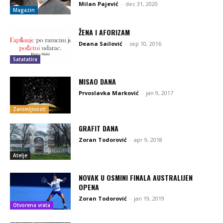
Milan Pajević
-
dec 31, 2020
Magazin
ŽENA I AFORIZAM
Deana Sailović
-
sep 10, 2016
Satatatira
MISAO DANA
Prvoslavka Marković
-
jan 9, 2017
Zanimljivosti
GRAFIT DANA
Zoran Todorović
-
apr 9, 2018
Atelje
NOVAK U OSMINI FINALA AUSTRALIJEN
OPENA
Zoran Todorović
-
jan 19, 2019
Otvorena vrata