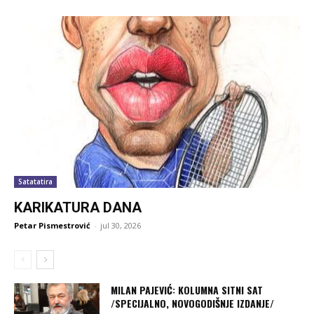
Satatatira
KARIKATURA DANA
Petar Pismestrović
-
jul 30, 2026
MILAN PAJEVIĆ: KOLUMNA SITNI SAT
/SPECIJALNO, NOVOGODIŠNJE IZDANJE/