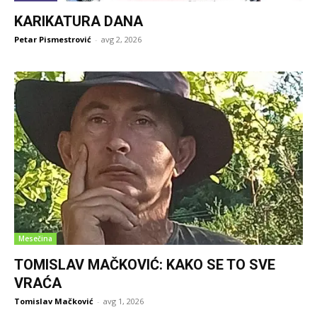
KARIKATURA DANA
Petar Pismestrović
-
avg 2, 2026
Mesečina
TOMISLAV MAČKOVIĆ: KAKO SE TO SVE
VRAĆA
Tomislav Mačković
-
avg 1, 2026