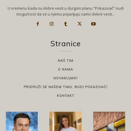
U vremenu kada su dobre vesti u durgom planu "Pokazivač" nudi
mogućnost da se u njemu pojavljuju samo dobre vesti...
Stranice
NAŠ TIM
O NAMA
NOVAKUJMO!
PRIDRUŽI SE NAŠEM TIMU, BUDI POKAZIVAČ!
KONTAKT