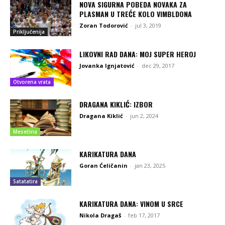
NOVA SIGURNA POBEDA NOVAKA ZA
PLASMAN U TREĆE KOLO VIMBLDONA
Zoran Todorović
-
jul 3, 2019
Priključenija
LIKOVNI RAD DANA: MOJ SUPER HEROJ
Jovanka Ignjatović
-
dec 29, 2017
Otvorena vrata
DRAGANA KIKLIĆ: IZBOR
Dragana Kiklić
-
jun 2, 2024
Mesečina
KARIKATURA DANA
Goran Ćeličanin
-
jan 23, 2025
Satatatira
KARIKATURA DANA: VINOM U SRCE
Nikola Dragaš
-
feb 17, 2017