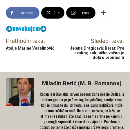
Facebook
X
Email
Prethodni tekst
Sledeći tekst
Atelje Marine Veselinović
Jelena Dragičević Berat: Pre
svakog zaključka važno je
dobro promisliti
Miladin Berić (M. B. Romanov)
Rođen je u Banjaluci prvog posnog dana poslije Božića, a
sedam godina prije čuvenog banjalučkog zemljotresa
koji je pokazao da i priroda, a ne samo političari, može
da ima rušilačku moć. Ne krade, ne vara, ne laže, ne
otima i ne rekitira, što znači da nema vrline po kojem bi
ga mogli zapamtiti i iskovati u zvijezde. Posebno je
poznat po tome što češće mijenja države nego prijatelje.