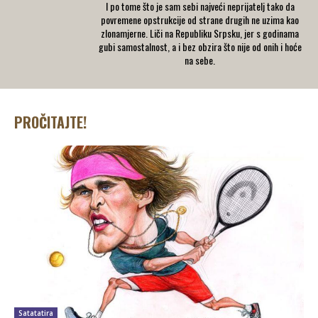
I po tome što je sam sebi najveći neprijatelj tako da
povremene opstrukcije od strane drugih ne uzima kao
zlonamjerne. Liči na Republiku Srpsku, jer s godinama
gubi samostalnost, a i bez obzira što nije od onih i hoće
na sebe.
PROČITAJTE!
Satatatira