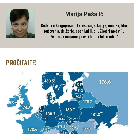
Marija Pašalić
​Rođena u Kragujevcu. Interesovanja: knjige, muzika, film,
putovanja, druženje, pozitivni ljudi... Životni moto: "U
životu se moramo praviti ludi, a biti mudri!"
PROČITAJTE!