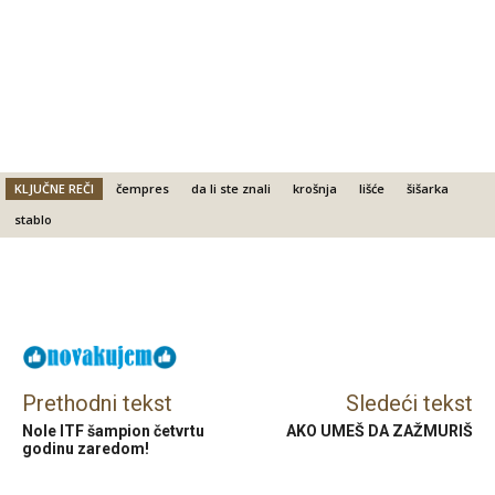
KLJUČNE REČI
čempres
da li ste znali
krošnja
lišće
šišarka
stablo
Facebook
X
Email
Prethodni tekst
Sledeći tekst
Nole ITF šampion četvrtu
AKO UMEŠ DA ZAŽMURIŠ
godinu zaredom!