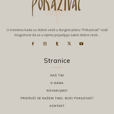
U vremenu kada su dobre vesti u durgom planu "Pokazivač" nudi
mogućnost da se u njemu pojavljuju samo dobre vesti...
Stranice
NAŠ TIM
O NAMA
NOVAKUJMO!
PRIDRUŽI SE NAŠEM TIMU, BUDI POKAZIVAČ!
KONTAKT