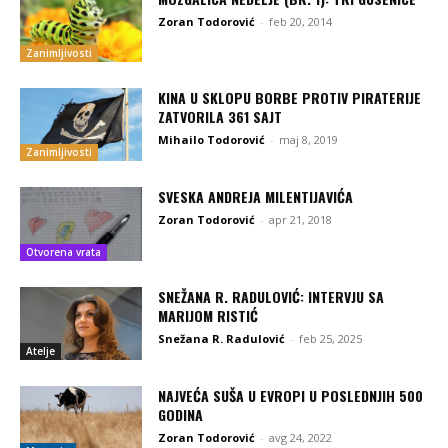
Zoran Todorović
-
feb 20, 2014
Zanimljivosti
KINA U SKLOPU BORBE PROTIV PIRATERIJE
ZATVORILA 361 SAJT
Mihailo Todorović
-
maj 8, 2019
Zanimljivosti
SVESKA ANDREJA MILENTIJAVIĆA
Zoran Todorović
-
apr 21, 2018
Otvorena vrata
SNEŽANA R. RADULOVIĆ: INTERVJU SA
MARIJOM RISTIĆ
Snežana R. Radulović
-
feb 25, 2025
Atelje
NAJVEĆA SUŠA U EVROPI U POSLEDNJIH 500
GODINA
Zoran Todorović
-
avg 24, 2022