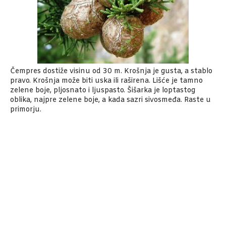
Čempres dostiže visinu od 30 m. Krošnja je gusta, a stablo
pravo. Krošnja može biti uska ili raširena. Lišće je tamno
zelene boje, pljosnato i ljuspasto. Šišarka je loptastog
oblika, najpre zelene boje, a kada sazri sivosmeđa. Raste u
primorju.