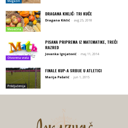
Magazin
DRAGANA KIKLIĆ: TRI KUĆE
Dragana Kiklić
-
avg 25, 2018
Mesečina
PISANA PRIPREMA IZ MATEMATIKE, TREĆI
RAZRED
Jovanka Ignjatović
-
maj 11, 2014
Otvorena vrata
FINALE KUP-A SRBIJE U ATLETICI
Marija Pašalić
-
jun 1, 2015
Priključenija