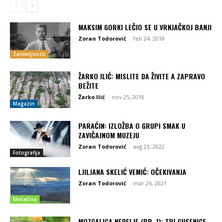
MAKSIM GORKI LEČIO SE U VRNJAČKOJ BANJI
Zoran Todorović
-
feb 24, 2018
Zanimljivosti
ŽARKO ILIĆ: MISLITE DA ŽIVITE A ZAPRAVO
BEŽITE
Žarko Ilić
-
nov 25, 2018
Magazin
PARAĆIN: IZLOŽBA O GRUPI SMAK U
ZAVIČAJNOM MUZEJU
Zoran Todorović
-
avg 23, 2022
Fotografija
LJILJANA SKELIĆ VEMIĆ: OČEKIVANJA
Zoran Todorović
-
mar 26, 2021
Mesečina
MOZGALICA NEDELJE (BR. 1): TRI GUSENICE