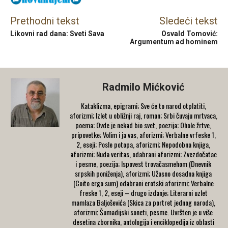
Prethodni tekst
Sledeći tekst
Likovni rad dana: Sveti Sava
Osvald Tomović:
Argumentum ad hominem
Radmilo Mićković
Kataklizma, epigrami; Sve će to narod otplatiti,
aforizmi; Izlet u obližnji raj, roman; Srbi čuvaju mrtvaca,
poema; Ovde je nekad bio svet, poezija; Ohole žrtve,
pripovetke; Volim i ja vas, aforizmi; Verbalne vrfeske 1,
2, eseji; Posle potopa, aforizmi; Nepodobna knjiga,
aforizmi; Nuda veritas, odabrani aforizmi; Zvezdočatac
i pesme, poezija; Ispovest trovačasmehom (Dnevnik
srpskih poniženja), aforizmi; Užasno dosadna knjiga
(Coito ergo sum) odabrani erotski aforizmi; Verbalne
freske 1, 2, eseji – drugo izdanje; Literarni uzlet
mamlaza Baljoševića (Skica za portret jednog naroda),
aforizmi; Šumadijski soneti, pesme. Uvršten je u više
desetina zbornika, antologija i enciklopedija iz oblasti