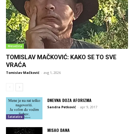
Mesečina
TOMISLAV MAČKOVIĆ: KAKO SE TO SVE
VRAĆA
Tomislav Mačković
-
avg 1, 2026
DNEVNA DOZA AFORIZMA
Sandra Petković
-
apr 9, 2017
Satatatira
MISAO DANA