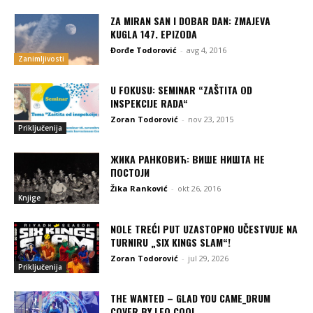
ZA MIRAN SAN I DOBAR DAN: ZMAJEVA
KUGLA 147. EPIZODA
Đorđe Todorović
-
avg 4, 2016
Zanimljivosti
U FOKUSU: SEMINAR “ZAŠTITA OD
INSPEKCIJE RADA“
Zoran Todorović
-
nov 23, 2015
Priključenija
ЖИКА РАНКОВИЋ: ВИШЕ НИШТА НЕ
ПОСТОЈИ
Žika Ranković
-
okt 26, 2016
Knjige
NOLE TREĆI PUT UZASTOPNO UČESTVUJE NA
TURNIRU „SIX KINGS SLAM“!
Zoran Todorović
-
jul 29, 2026
Priključenija
THE WANTED – GLAD YOU CAME_DRUM
COVER BY LEO COOL