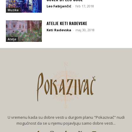
Leo Fabijančić
-
feb 17, 2018
Muzika
ATELJE KETI RADEVSKE
Keti Radevska
-
maj 30, 2018
Atelje
U vremenu kada su dobre vesti u durgom planu "Pokazivač" nudi
mogućnost da se u njemu pojavljuju samo dobre vesti...