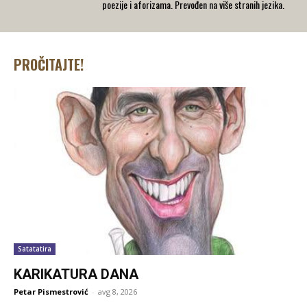
poezije i aforizama. Prevođen na više stranih jezika.
PROČITAJTE!
Satatatira
KARIKATURA DANA
Petar Pismestrović
-
avg 8, 2026