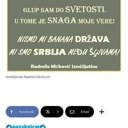
Izmišljotine Radmilo Mićković
Facebook
X
Email