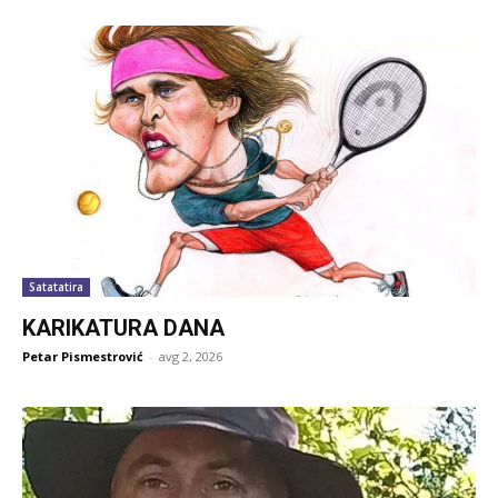
Satatatira
KARIKATURA DANA
Petar Pismestrović
-
avg 2, 2026