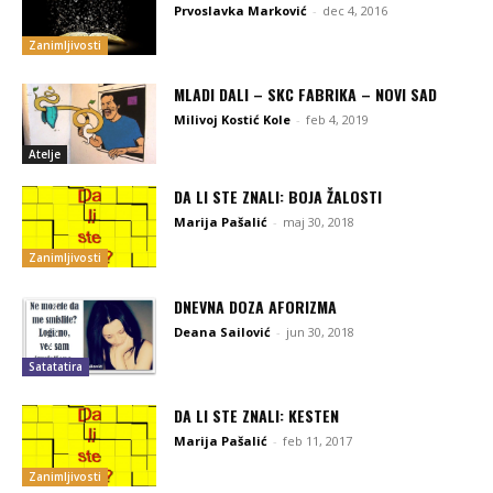
Prvoslavka Marković
-
dec 4, 2016
Zanimljivosti
MLADI DALI – SKC FABRIKA – NOVI SAD
Milivoj Kostić Kole
-
feb 4, 2019
Atelje
DA LI STE ZNALI: BOJA ŽALOSTI
Marija Pašalić
-
maj 30, 2018
Zanimljivosti
DNEVNA DOZA AFORIZMA
Deana Sailović
-
jun 30, 2018
Satatatira
DA LI STE ZNALI: KESTEN
Marija Pašalić
-
feb 11, 2017
Zanimljivosti