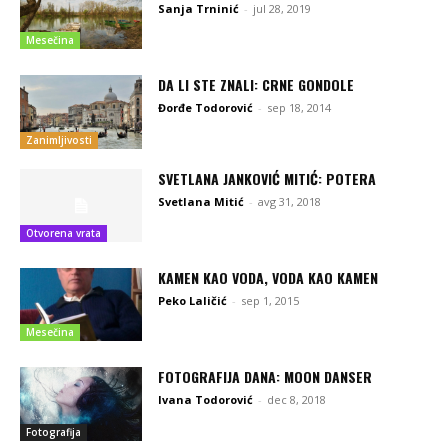
Sanja Trninić
-
jul 28, 2019
Mesečina
DA LI STE ZNALI: CRNE GONDOLE
Đorđe Todorović
-
sep 18, 2014
Zanimljivosti
SVETLANA JANKOVIĆ MITIĆ: POTERA
Svetlana Mitić
-
avg 31, 2018
Otvorena vrata
KAMEN KAO VODA, VODA KAO KAMEN
Peko Laličić
-
sep 1, 2015
Mesečina
FOTOGRAFIJA DANA: MOON DANSER
Ivana Todorović
-
dec 8, 2018
Fotografija