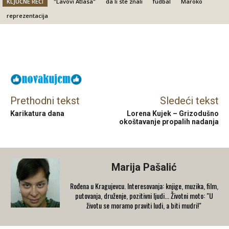
KLJUČNE REČI
"Lavovi Atlasa"
da li ste znali
fudbal
Maroko
reprezentacija
Facebook
X
Email
Prethodni tekst
Sledeći tekst
Karikatura dana
Lorena Kujek – Grizodušno
okoštavanje propalih nadanja
Marija Pašalić
​Rođena u Kragujevcu. Interesovanja: knjige, muzika, film,
putovanja, druženje, pozitivni ljudi... Životni moto: "U
životu se moramo praviti ludi, a biti mudri!"