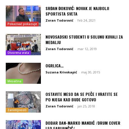
SRĐAN ĐOKOVIĆ: NOVAK JE NAJBOLJI
SPORTISTA SVETA
Zoran Todorović
-
feb 24, 2021
Pokazivač pokazuje
NOVOSADSKI STUDENTI U SOLUNU KUVALI ZA
MEDALJU
Zoran Todorović
-
mar 12, 2019
Otvorena vrata
OGRLICA…
Suzana Krivokapić
-
maj 30, 2015
Mesečina
OSTAVITE MESO DA SE PEČE I VRATITE SE
PO NJEGA KAD BUDE GOTOVO
Zoran Todorović
-
jan 25, 2018
Zanimljivosti
DOBAR DAN-MARKO MANDIĆ /DRUM COVER
LEO FABIJANČIĆ/