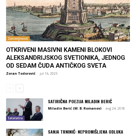
Zanimljivosti
OTKRIVENI MASIVNI KAMENI BLOKOVI
ALEKSANDRIJSKOG SVETIONIKA, JEDNOG
OD SEDAM ČUDA ANTIČKOG SVETA
Zoran Todorović
-
jul 16, 2025
SATIRIČNA POEZIJA MILADIN BERIĆ
Miladin Berić (M. B. Romanov)
-
avg 24, 2018
Satatatira
SANJA TRNINIĆ: NEPROMIŠLJENA ODLUKA