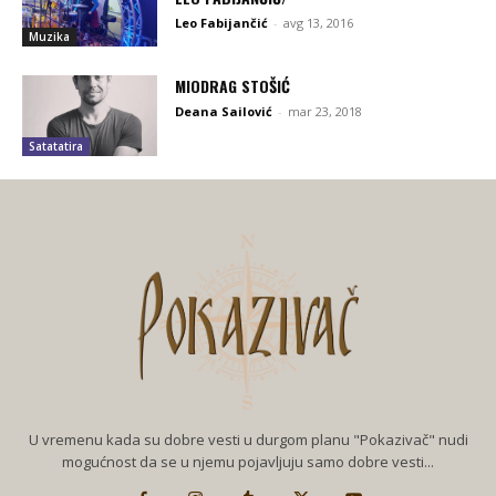
Leo Fabijančić
-
avg 13, 2016
Muzika
MIODRAG STOŠIĆ
Deana Sailović
-
mar 23, 2018
Satatatira
U vremenu kada su dobre vesti u durgom planu "Pokazivač" nudi
mogućnost da se u njemu pojavljuju samo dobre vesti...